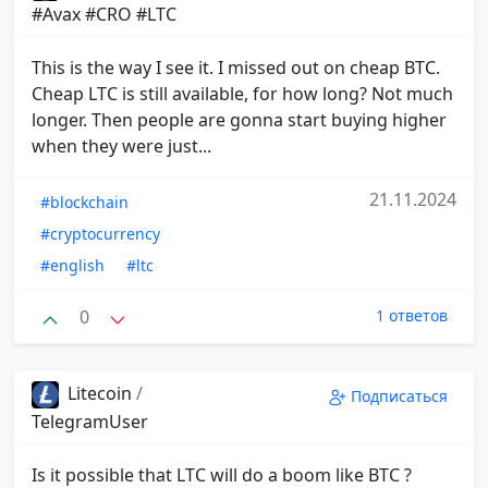
#Avax #CRO #LTC
This is the way I see it. I missed out on cheap BTC.
Cheap LTC is still available, for how long? Not much
longer. Then people are gonna start buying higher
when they were just...
21.11.2024
#blockchain
#cryptocurrency
#english
#ltc
0
1 ответов
Litecoin
/
Подписаться
TelegramUser
Is it possible that LTC will do a boom like BTC ?