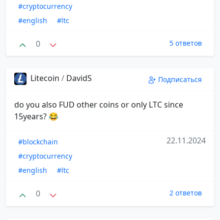
#cryptocurrency
#english
#ltc
0
5 ответов
Litecoin
/
DavidS
Подписаться
do you also FUD other coins or only LTC since
15years? 😂
22.11.2024
#blockchain
#cryptocurrency
#english
#ltc
0
2 ответов