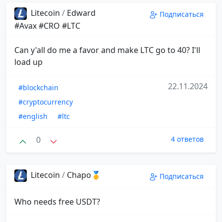
Litecoin
/
Edward
Подписаться
#Avax #CRO #LTC
Can y'all do me a favor and make LTC go to 40? I'll
load up
22.11.2024
#blockchain
#cryptocurrency
#english
#ltc
0
4 ответов
Litecoin
/
Chapo🥇
Подписаться
Who needs free USDT?