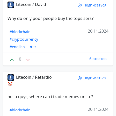
Litecoin
/
David
Подписаться
Why do only poor people buy the tops sers?
20.11.2024
#blockchain
#cryptocurrency
#english
#ltc
0
6 ответов
Litecoin
/
Retardio
Подписаться
🤡
hello guys, where can i trade memes on ltc?
20.11.2024
#blockchain