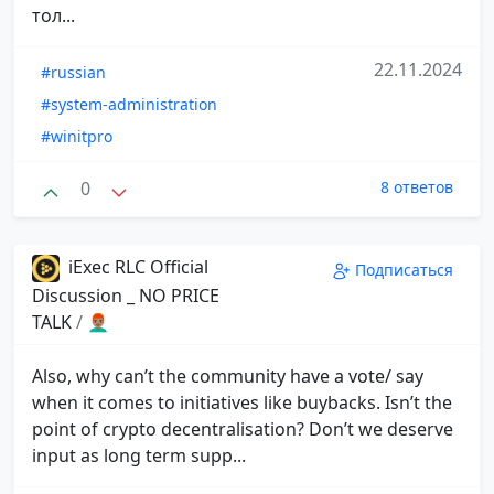
тол...
22.11.2024
#russian
#system-administration
#winitpro
0
8 ответов
iExec RLC Official
Подписаться
Discussion _ NO PRICE
TALK
/
👨🏽‍🦰
Also, why can’t the community have a vote/ say
when it comes to initiatives like buybacks. Isn’t the
point of crypto decentralisation? Don’t we deserve
input as long term supp...