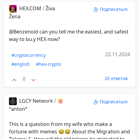
HEX.COM
/
Živa
Подписаться
Žena
@Benzenoid can you tell me the easiest, and safest
way to bu.y HEX now?
22.11.2024
#cryptocurrency
#english
#hex-crypto
0
20 ответов
LGCY Network
/
🍿
Подписаться
°anton°
This is a question from my wife who make a
fortune with memes 😂😂 About the Migration and
Tokens: 1. How will the old tokens be migrated to