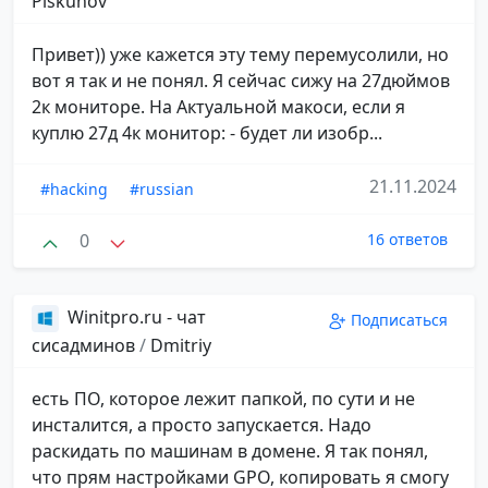
Piskunov
Привет)) уже кажется эту тему перемусолили, но
вот я так и не понял. Я сейчас сижу на 27дюймов
2к мониторе. На Актуальной макоси, если я
куплю 27д 4к монитор: - будет ли изобр...
21.11.2024
#hacking
#russian
0
16 ответов
Winitpro.ru - чат
Подписаться
сисадминов
/
Dmitriy
есть ПО, которое лежит папкой, по сути и не
инсталится, а просто запускается. Надо
раскидать по машинам в домене. Я так понял,
что прям настройками GPO, копировать я смогу