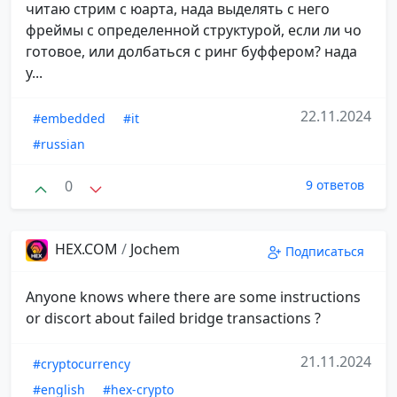
читаю стрим с юарта, нада выделять с него
фреймы с определенной структурой, если ли чо
готовое, или долбаться с ринг буффером? нада
у...
22.11.2024
#embedded
#it
#russian
0
9 ответов
HEX.COM
/
Jochem
Подписаться
Anyone knows where there are some instructions
or discort about failed bridge transactions ?
21.11.2024
#cryptocurrency
#english
#hex-crypto