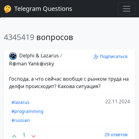
Telegram Questions
4345419
вопросов
Delphi & Lazarus
/
Подписаться
Rꙮman Yankꙮvsky
Господа, а что сейчас вообще с рынком труда на
делфи происходит? Какова ситуация?
22.11.2024
#lazarus
#programming
#russian
1
29 ответов