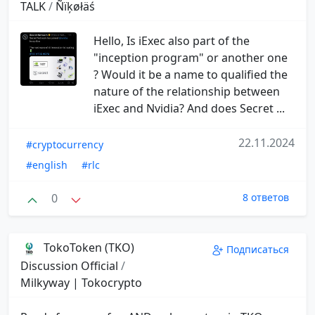
TALK
/
Ñïķøłäś
Hello, Is iExec also part of the
"inception program" or another one
? Would it be a name to qualified the
nature of the relationship between
iExec and Nvidia? And does Secret ...
22.11.2024
#cryptocurrency
#english
#rlc
0
8 ответов
TokoToken (TKO)
Подписаться
Discussion Official
/
Milkyway | Tokocrypto