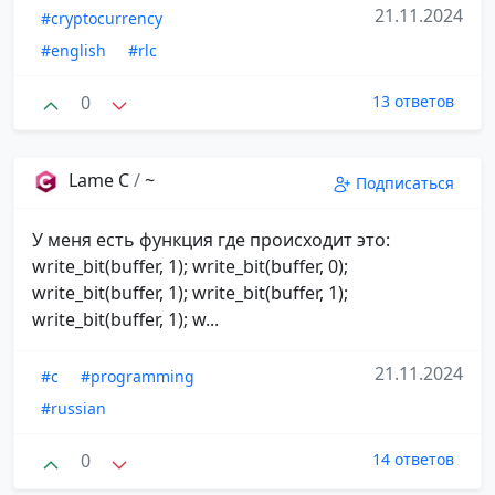
21.11.2024
#cryptocurrency
#english
#rlc
0
13 ответов
Lame C
/
~
Подписаться
У меня есть функция где происходит это:
write_bit(buffer, 1); write_bit(buffer, 0);
write_bit(buffer, 1); write_bit(buffer, 1);
write_bit(buffer, 1); w...
21.11.2024
#c
#programming
#russian
0
14 ответов