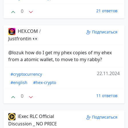
0
21 ответов
HEX.COM
/
Подписаться
Justfrontin 👀
@lozuk how do I get my phex copies of my ehex
from a atomic wallet, to move to my rabby?
22.11.2024
#cryptocurrency
#english
#hex-crypto
0
11 ответов
iExec RLC Official
Подписаться
Discussion _ NO PRICE