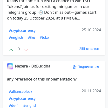
Ready for some fun AND a chance to win TKO
Tokens? Join us for exciting minigames in our
Telegram group! 🕒 Don’t miss out—games start
on today 25 October 2024, at 8 PM! Ge...
25.10.2024
#cryptocurrency
#english
#tko
#toko
0
255 ответов
Nexera
/
BitBuddha
Подписаться
any reference of this implementation?
20.11.2024
#allianceblock
#cryptocurrency
#de-fi
#english