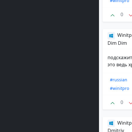
#winitpro
0
Winitp
Dim Dim
подскажит
это ведь 
#russian
#winitpro
0
Winitp
Dmitriy