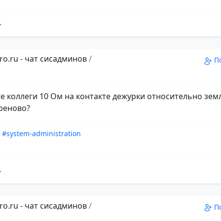
ro.ru - чат сисадминов
/
П
е коллеги 10 Ом на контакте дежурки относительно земл
хреново?
#system-administration
ro.ru - чат сисадминов
/
П