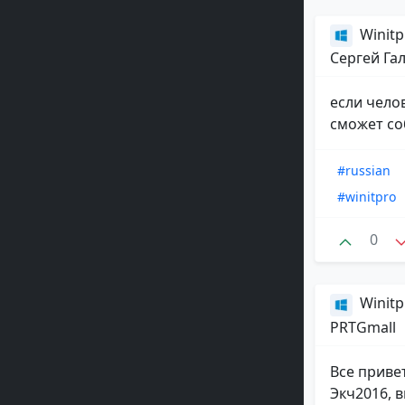
Winitp
Сергей Га
если чело
сможет со
#russian
#winitpro
0
Winitp
PRTGmall
Все приве
Экч2016, 