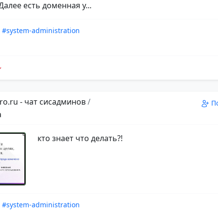
Далее есть доменная у...
#system-administration
ro.ru - чат сисадминов
/
П
а
кто знает что делать?!
#system-administration