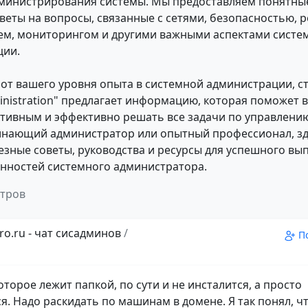
министрирования системы. Мы предоставляем понятны
веты на вопросы, связанные с сетями, безопасностью, 
ем, мониторингом и другими важными аспектами систе
ции.
от вашего уровня опыта в системной администрации, с
inistration" предлагает информацию, которая поможет 
тивным и эффективно решать все задачи по управлению
инающий администратор или опытный профессионал, зд
езные советы, руководства и ресурсы для успешного вы
нностей системного администратора.
отров
ro.ru - чат сисадминов
/
П
оторое лежит папкой, по сути и не инсталится, а просто
ся. Надо раскидать по машинам в домене. Я так понял, ч