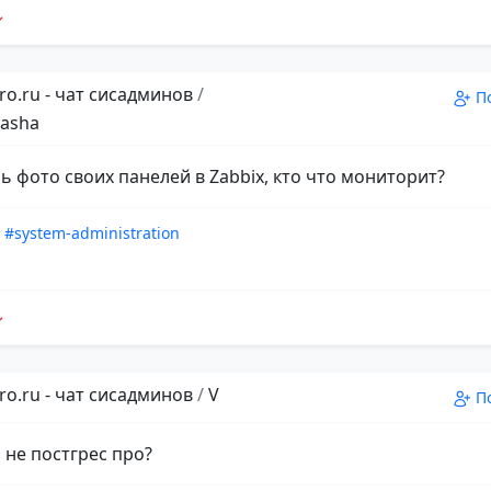
ro.ru - чат сисадминов
/
П
asha
ь фото своих панелей в Zabbix, кто что мониторит?
#system-administration
ro.ru - чат сисадминов
/
V
П
 не постгрес про?