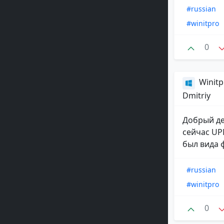
#russian
#winitpro
0
Winitp
Dmitriy
Добрый ден
сейчас UP
был вида 
#russian
#winitpro
0