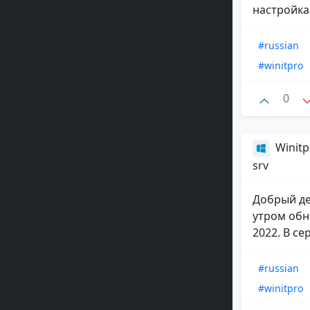
настройка
#russian
#winitpro
0
Winitp
srv
Добрый де
утром обн
2022. В се
#russian
#winitpro