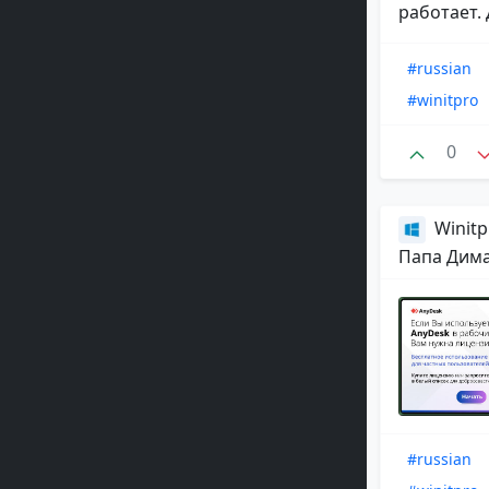
работает. 
#russian
#winitpro
0
Winitp
Папа Дим
#russian