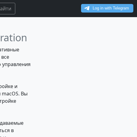
айти
ration
мативные
 все
о управления
ройке и
и macOS. Вы
стройке
задаваемые
ться в