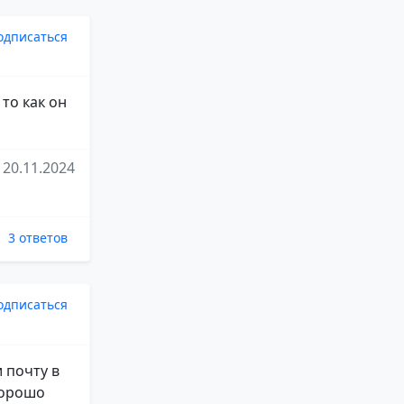
одписаться
то как он
20.11.2024
3 ответов
одписаться
 почту в
хорошо