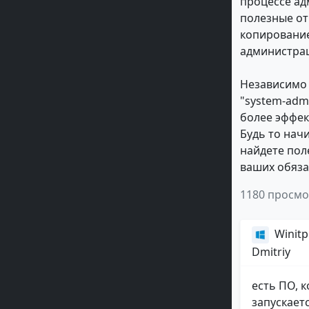
процессе ад
полезные от
копировани
администра
Независимо 
"system-adm
более эффек
Будь то нач
найдете пол
ваших обяза
1180 просм
Winitp
Dmitriy
есть ПО, к
запускает