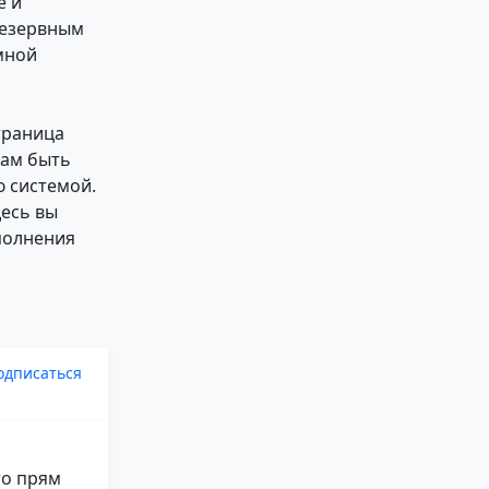
е и
резервным
мной
траница
вам быть
 системой.
есь вы
полнения
одписаться
то прям