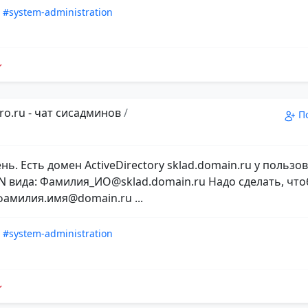
#system-administration
ro.ru - чат сисадминов
/
П
ь. Есть домен ActiveDirectory sklad.domain.ru у пользо
N вида: Фамилия_ИО@sklad.domain.ru Надо сделать, чт
фамилия.имя@domain.ru ...
#system-administration