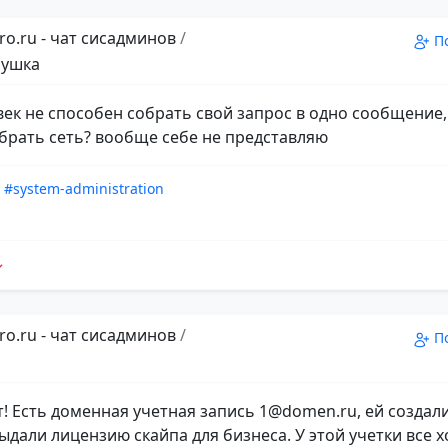
ro.ru - чат сисадминов
/
П
лушка
век не способен собрать свой запрос в одно сообщение, 
брать сеть? вообще себе не представляю
#system-administration
ro.ru - чат сисадминов
/
П
т! Есть доменная учетная запись 1@domen.ru, ей создали
выдали лицензию скайпа для бизнеса. У этой учетки все 