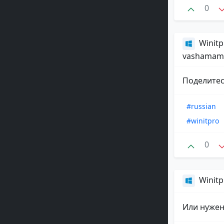
0
Winitp
vashamam
Поделитес
#russian
#winitpro
0
Winitp
Или нужен