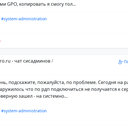
ми GPO, копировать я смогу тол...
#system-administration
ro.ru - чат сисадминов
/
П
нь, подскажите, пожалуйста, по проблеме. Сегодня на р
аружилось что по рдп подключиться не получается к се
рверную зашел - на системно...
#system-administration