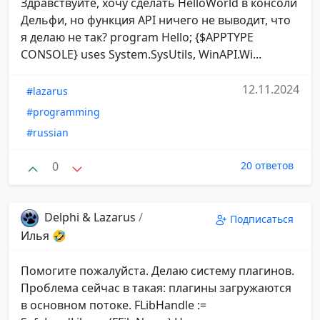
Здравствуйте, хочу сделать HelloWorld в консоли
Дельфи, но функция API ничего не выводит, что
я делаю не так? program Hello; {$APPTYPE
CONSOLE} uses System.SysUtils, WinAPI.Wi...
12.11.2024
#lazarus
#programming
#russian
0
20 ответов
Delphi & Lazarus
/
Подписаться
Илья 🤣
Помогите пожалуйста. Делаю систему плагинов.
Проблема сейчас в такая: плагины загружаются
в основном потоке. FLibHandle :=