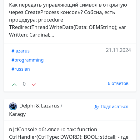
Как передать управляющий символ в открытую
через CreateProcess консоль? Собсна, есть
процедура: procedure
TRedirectThread.WriteData(Data: OEMString); var
Written: Cardinal;...
21.11.2024
#lazarus
#programming
#russian
0
6 ответов
Delphi & Lazarus
/
Подписаться
Karagy
в JclConsole объявлено так: function
CtrlHandler(CtrlType: DWORD): BOOL; stdcall; - где