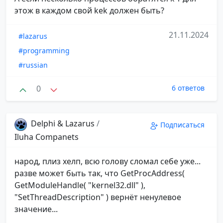
этож в каждом свой kek должен быть?
21.11.2024
#lazarus
#programming
#russian
0
6 ответов
Delphi & Lazarus
/
Подписаться
Iluha Companets
народ, плиз хелп, всю голову сломал себе уже...
разве может быть так, что GetProcAddress(
GetModuleHandle( "kernel32.dll" ),
"SetThreadDescription" ) вернёт ненулевое
значение...