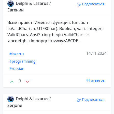
Delphi & Lazarus
/
Подписаться
Евгений
Всем привет! Имеется функция: function
IsValidChar(ch: UTF8Char): Boolean; var i: Integer;
ValidChars: AnsiString; begin ValidChars :=
'abcdefghijklmnopqrstuvwxyzABCDE...
14.11.2024
#lazarus
#programming
#russian
0
44 ответов
Delphi & Lazarus
/
Подписаться
Serjone