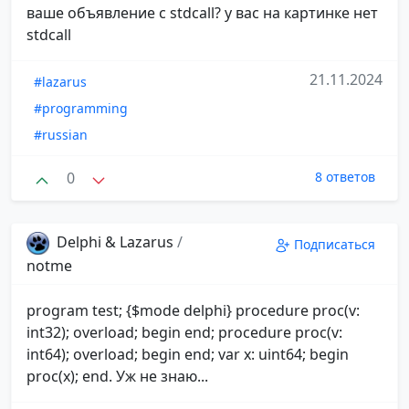
ваше объявление с stdcall? у вас на картинке нет
stdcall
21.11.2024
#lazarus
#programming
#russian
0
8 ответов
Delphi & Lazarus
/
Подписаться
notme
program test; {$mode delphi} procedure proc(v:
int32); overload; begin end; procedure proc(v:
int64); overload; begin end; var x: uint64; begin
proc(x); end. Уж не знаю...