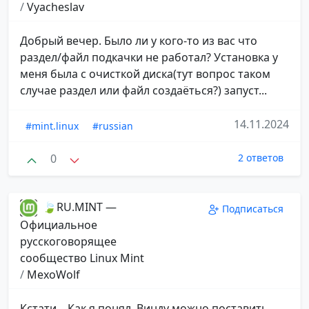
/
Vyacheslav
Добрый вечер. Было ли у кого-то из вас что
раздел/файл подкачки не работал? Установка у
меня была с очисткой диска(тут вопрос таком
случае раздел или файл создаёться?) запуст...
14.11.2024
#mint.linux
#russian
0
2 ответов
🍃RU.MINT —
Подписаться
Официальное
русскоговорящее
сообщество Linux Mint
/
MexoWolf
Кстати... Как я понял, Винду можно поставить