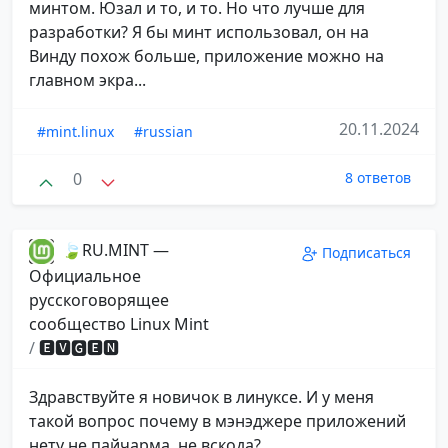
минтом. Юзал и то, и то. Но что лучше для
разработки? Я бы минт использовал, он на
Винду похож больше, приложение можно на
главном экра...
20.11.2024
#mint.linux
#russian
0
8 ответов
🍃RU.MINT —
Подписаться
Официальное
русскоговорящее
сообщество Linux Mint
/
🅴🆅🅶🅴🅽
Здравствуйте я новичок в линуксе. И у меня
такой вопрос почему в мэнэджере приложений
нету не пайчарма, не вскода?