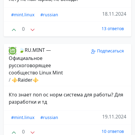
18.11.2024
#mint.linux
#russian
0
13 ответов
🍃RU.MINT —
Подписаться
Официальное
русскоговорящее
сообщество Linux Mint
/
⚜️Raider⚜️
Кто знает поп ос норм система для работы? Для
разработки и тд
19.11.2024
#mint.linux
#russian
0
10 ответов