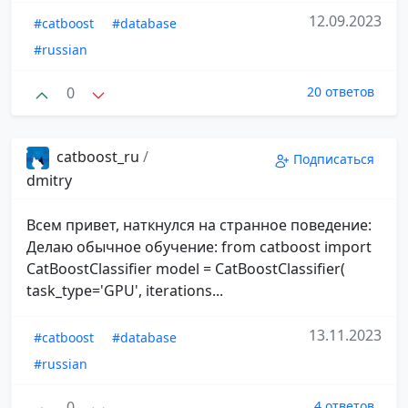
12.09.2023
#catboost
#database
#russian
0
20 ответов
catboost_ru
/
Подписаться
dmitry
Всем привет, наткнулся на странное поведение:
Делаю обычное обучение: from catboost import
CatBoostClassifier model = CatBoostClassifier(
task_type='GPU', iterations...
13.11.2023
#catboost
#database
#russian
0
4 ответов