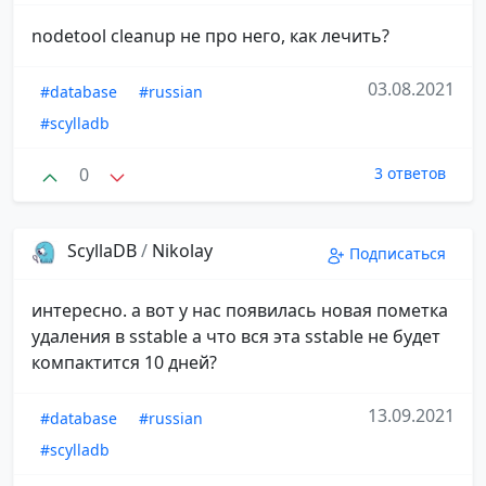
nodetool cleanup не про него, как лечить?
03.08.2021
#database
#russian
#scylladb
0
3 ответов
ScyllaDB
/
Nikolay
Подписаться
интересно. а вот у нас появилась новая пометка
удаления в sstable а что вся эта sstable не будет
компактится 10 дней?
13.09.2021
#database
#russian
#scylladb