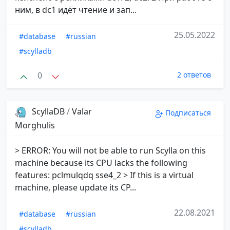
ним, в dc1 идёт чтение и зап...
25.05.2022
#database
#russian
#scylladb
0
2 ответов
ScyllaDB
/
Valar
Подписаться
Morghulis
> ERROR: You will not be able to run Scylla on this
machine because its CPU lacks the following
features: pclmulqdq sse4_2 > If this is a virtual
machine, please update its CP...
22.08.2021
#database
#russian
#scylladb