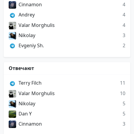
Cinnamon
4
Andrey
4
Valar Morghulis
4
Nikolay
3
Evgeniy Sh.
2
Отвечают
Terry Filch
11
Valar Morghulis
10
Nikolay
5
Dan Y
5
Cinnamon
3