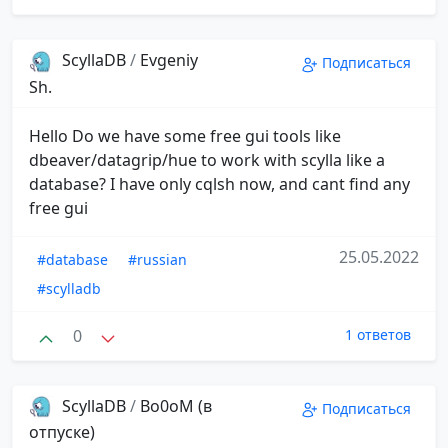
ScyllaDB
/
Evgeniy
Подписаться
Sh.
Hello Do we have some free gui tools like
dbeaver/datagrip/hue to work with scylla like a
database? I have only cqlsh now, and cant find any
free gui
25.05.2022
#database
#russian
#scylladb
0
1 ответов
ScyllaDB
/
Bo0oM (в
Подписаться
отпуске)