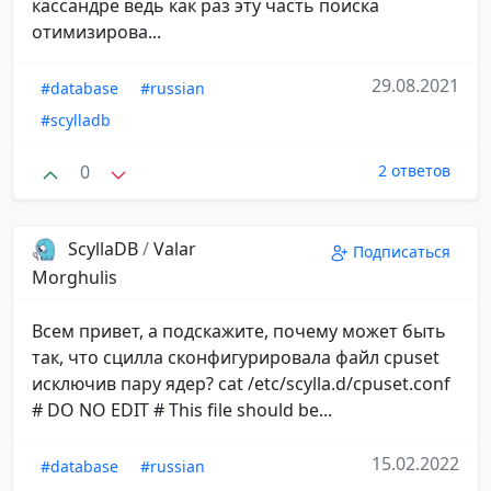
кассандре ведь как раз эту часть поиска
отимизирова...
29.08.2021
#database
#russian
#scylladb
0
2 ответов
ScyllaDB
/
Valar
Подписаться
Morghulis
Всем привет, а подскажите, почему может быть
так, что сцилла сконфигурировала файл cpuset
исключив пару ядер? cat /etc/scylla.d/cpuset.conf
# DO NO EDIT # This file should be...
15.02.2022
#database
#russian