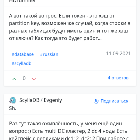
HDrummer
А вот такой вопрос. Если токен - это хэш от
partition key, возможен же случай, когда строки в
разных таблицах будут иметь один и тот же хэш
от ключа? Как тогда это будет работ...
11.09.2021
#database
#russian
#scylladb
0
4 ответов
ScyllaDB
/
Evgeniy
Подписаться
Sh.
Раз тут такая оживлённость, у меня ещё один
вопрос :) Есть multi DC кластер, 2 dc 4 ноды Есть
кейспейс с репликами dc1: 2, dc2: 2 При работе с