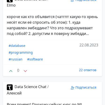
Elmo
короче как кто объявится (чатгпт какую-то хрень
несёт если её спросить об этом): 1. куда
направлен эмбеддинг? Что это подразумевает
под собой? 2. допустим я поверну эмбедди...
22.08.2023
#database
#programming
#russian
#software
0
22 ответов
Data Science Chat
/
Подписаться
Алексей
Всем привет! Прохожу сейчас курс по ML