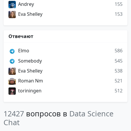
Andrey
155
Eva Shelley
153
Отвечают
Elmo
586
Somebody
545
Eva Shelley
538
Roman Nm
521
toriningen
512
12427
вопросов в
Data Science
Chat