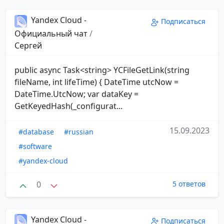
Yandex Cloud -
Подписаться
Официальный чат
/
Сергей
public async Task<string> YCFileGetLink(string
fileName, int lifeTime) { DateTime utcNow =
DateTime.UtcNow; var dataKey =
GetKeyedHash(_configurat...
15.09.2023
#database
#russian
#software
#yandex-cloud
0
5 ответов
Yandex Cloud -
Подписаться