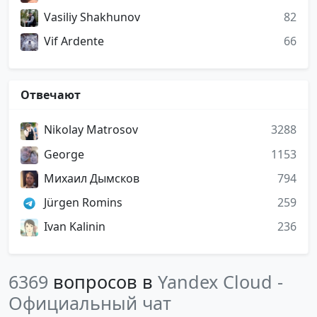
Vasiliy Shakhunov
82
Vif Ardente
66
Отвечают
Nikolay Matrosov
3288
George
1153
Михаил Дымсков
794
Jürgen Romins
259
Ivan Kalinin
236
6369
вопросов в
Yandex Cloud -
Официальный чат