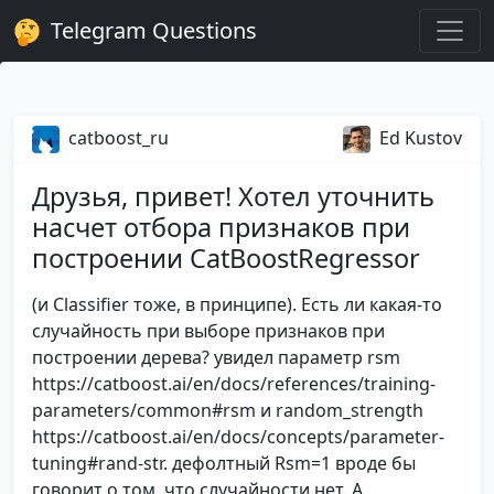
Telegram Questions
catboost_ru
Ed Kustov
Друзья, привет! Хотел уточнить
насчет отбора признаков при
построении CatBoostRegressor
(и Classifier тоже, в принципе). Есть ли какая-то
случайность при выборе признаков при
построении дерева? увидел параметр rsm
https://catboost.ai/en/docs/references/training-
parameters/common#rsm и random_strength
https://catboost.ai/en/docs/concepts/parameter-
tuning#rand-str. дефолтный Rsm=1 вроде бы
говорит о том, что случайности нет. А