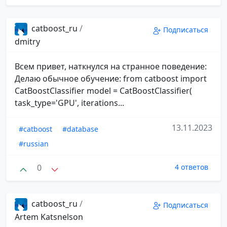
catboost_ru
/
Подписаться
dmitry
Всем привет, наткнулся на странное поведение:
Делаю обычное обучение: from catboost import
CatBoostClassifier model = CatBoostClassifier(
task_type='GPU', iterations...
13.11.2023
#catboost
#database
#russian
0
4 ответов
catboost_ru
/
Подписаться
Artem Katsnelson