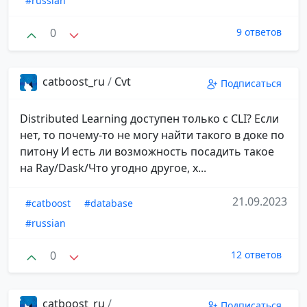
#russian
0
9 ответов
catboost_ru
/
Cvt
Подписаться
Distributed Learning доступен только с CLI? Если
нет, то почему-то не могу найти такого в доке по
питону И есть ли возможность посадить такое
на Ray/Dask/Что угодно другое, х...
21.09.2023
#catboost
#database
#russian
0
12 ответов
catboost_ru
/
Подписаться