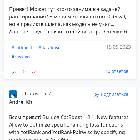
Привет! Может тут кто-то занимался задачей
ранжирования? У меня метрики по mrr 0.95 val,
но в предикте шляпа, как модель не учил...
Данные предстовляют собой вектора. Оценки б...
15.05.2023
#catboost
#database
#russian
0
10 ответов
catboost_ru
/
Подписаться
Andrei Kh
Всем привет! Вышел CatBoost 1.2.1. New features
Allow to optimize specific ranking loss functions
with YetiRank and YetiRankPairwise by specifying
mode parameter. See Wh...