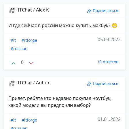
ITChat
/
Alex K
Подписаться
И где сейчас в россии можно купить макбук? 😁
05.03.2022
#it
#itforge
#russian
0
10 ответов
ITChat
/
Anton
Подписаться
Привет, ребята кто недавно покупал ноутбук,
какой модели вы предпочли выбор?
01.01.2022
#it
#itforge
#russian