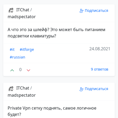
ITChat
/
Подписаться
madspectator
А что это за шлейф? Это может быть питанием
подсветки клавиатуры?
24.08.2021
#it
#itforge
#russian
0
9 ответов
ITChat
/
Подписаться
madspectator
Private Vpn сетку поднять, самое логичное
будет?