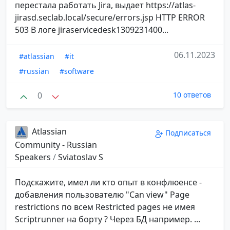
перестала работать Jira, выдает https://atlas-
jirasd.seclab.local/secure/errors.jsp HTTP ERROR
503 В логе jiraservicedesk1309231400...
06.11.2023
#atlassian
#it
#russian
#software
0
10 ответов
Atlassian
Подписаться
Community - Russian
Speakers
/
Sviatoslav S
Подскажите, имел ли кто опыт в конфлюенсе -
добавления пользователю "Can view" Page
restrictions по всем Restricted pages не имея
Scriptrunner на борту ? Через БД например. ...