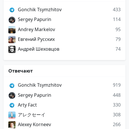
Gonchik Tsymzhitov
433
Sergey Papurin
114
Andrey Markelov
95
Евгений Русских
79
Андрей Шеховцов
74
Отвечают
Gonchik Tsymzhitov
919
Sergey Papurin
448
Arty Fact
330
アレクセーイ
308
Alexey Korneev
266