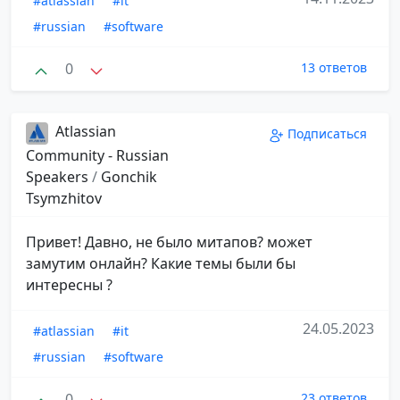
#atlassian
#it
#russian
#software
0
13 ответов
Atlassian
Подписаться
Community - Russian
Speakers
/
Gonchik
Tsymzhitov
Привет! Давно, не было митапов? может
замутим онлайн? Какие темы были бы
интересны ?
24.05.2023
#atlassian
#it
#russian
#software
0
23 ответов