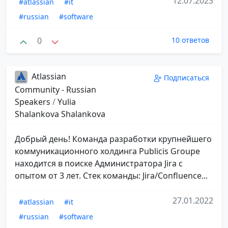
12.07.2023
#atlassian
#it
#russian
#software
0
10 ответов
Atlassian
Подписаться
Community - Russian
Speakers
/
Yulia
Shalankova Shalankova
Добрый день! Команда разработки крупнейшего
коммуникационного холдинга Publicis Groupe
находится в поиске Администратора Jira с
опытом от 3 лет. Стек команды: Jira/Confluence...
27.01.2022
#atlassian
#it
#russian
#software