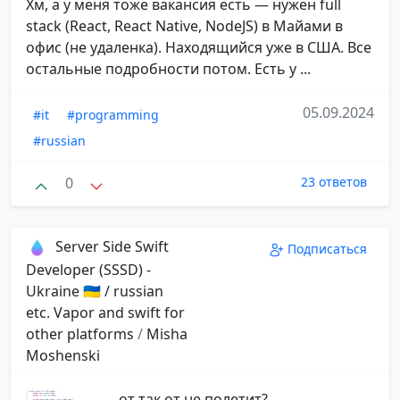
Хм, а у меня тоже вакансия есть — нужен full
stack (React, React Native, NodeJS) в Майами в
офис (не удаленка). Находящийся уже в США. Все
остальные подробности потом. Есть у ...
05.09.2024
#it
#programming
#russian
0
23 ответов
Server Side Swift
Подписаться
Developer (SSSD) -
Ukraine 🇺🇦 / russian
etc. Vapor and swift for
other platforms
/
Misha
Moshenski
от так от не полетит?