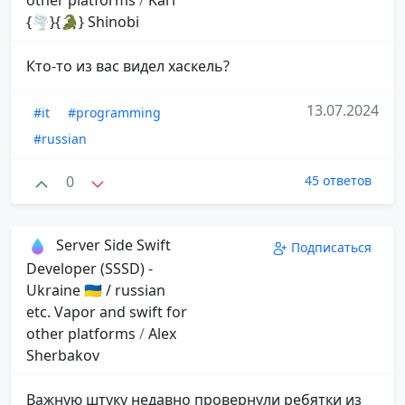
{🌪️}{🐊} Shinobi
Кто-то из вас видел хаскель?
13.07.2024
#it
#programming
#russian
0
45 ответов
Server Side Swift
Подписаться
Developer (SSSD) -
Ukraine 🇺🇦 / russian
etc. Vapor and swift for
other platforms
/
Alex
Sherbakov
Важную штуку недавно провернули ребятки из