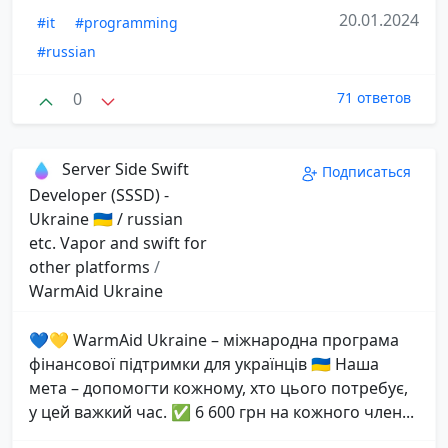
20.01.2024
#it
#programming
#russian
0
71 ответов
Server Side Swift
Подписаться
Developer (SSSD) -
Ukraine 🇺🇦 / russian
etc. Vapor and swift for
other platforms
/
WarmAid Ukraine
💙💛 WarmAid Ukraine – міжнародна програма
фінансової підтримки для українців 🇺🇦 Наша
мета – допомогти кожному, хто цього потребує,
у цей важкий час. ✅ 6 600 грн на кожного член...