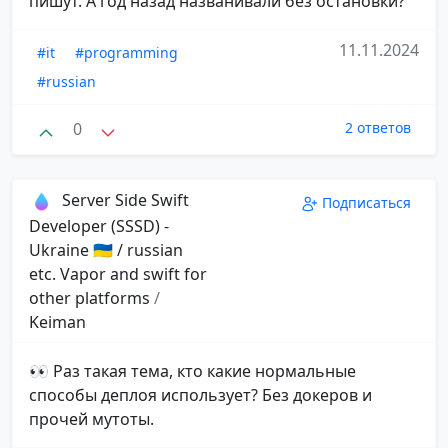
пишут. А год назад названивали без остановки?
11.11.2024
#it
#programming
#russian
0
2 ответов
Server Side Swift
Подписаться
Developer (SSSD) -
Ukraine 🇺🇦 / russian
etc. Vapor and swift for
other platforms
/
Keiman
👀 Раз такая тема, кто какие нормальные
способы деплоя использует? Без докеров и
прочей мутоты.