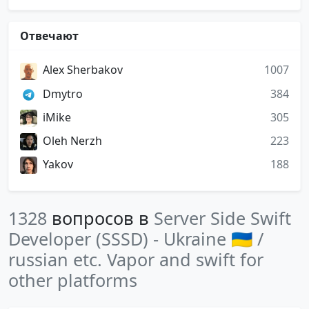
Отвечают
Alex Sherbakov
1007
Dmytro
384
iMike
305
Oleh Nerzh
223
Yakov
188
1328
вопросов в
Server Side Swift
Developer (SSSD) - Ukraine 🇺🇦 /
russian etc. Vapor and swift for
other platforms