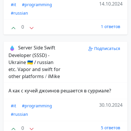
14.10.2024
#it
#programming
#russian
0
1 ответов
Server Side Swift
Подписаться
Developer (SSSD) -
Ukraine 🇺🇦 / russian
etc. Vapor and swift for
other platforms
/
iMike
А как с кучей джоинов решается в сурриале?
30.10.2024
#it
#programming
#russian
0
5 ответов