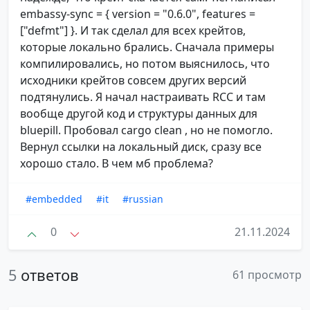
embassy-sync = { version = "0.6.0", features =
["defmt"] }. И так сделал для всех крейтов,
которые локально брались. Сначала примеры
компилировались, но потом выяснилось, что
исходники крейтов совсем других версий
подтянулись. Я начал настраивать RCC и там
вообще другой код и структуры данных для
bluepill. Пробовал cargo clean , но не помогло.
Вернул ссылки на локальный диск, сразу все
хорошо стало. В чем мб проблема?
#embedded
#it
#russian
0
21.11.2024
5
ответов
61 просмотр