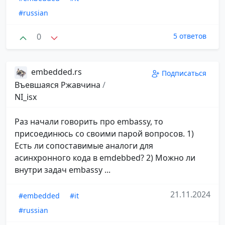
#russian
0
5 ответов
embedded.rs
Подписаться
Въевшаяся Ржавчина
/
NI_isx
Раз начали говорить про embassy, то
присоединюсь со своими парой вопросов. 1)
Есть ли сопоставимые аналоги для
асинхронного кода в emdebbed? 2) Можно ли
внутри задач embassy ...
21.11.2024
#embedded
#it
#russian