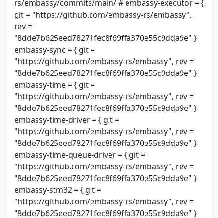
rs/embassy/commits/main/ # embassy-executor = {
git = "https://github.com/embassy-rs/embassy",
rev =
"8dde7b625eed78271fec8f69ffa370e55c9dda9e" }
embassy-sync = { git =
"https://github.com/embassy-rs/embassy", rev =
"8dde7b625eed78271fec8f69ffa370e55c9dda9e" }
embassy-time = { git =
"https://github.com/embassy-rs/embassy", rev =
"8dde7b625eed78271fec8f69ffa370e55c9dda9e" }
embassy-time-driver = { git =
"https://github.com/embassy-rs/embassy", rev =
"8dde7b625eed78271fec8f69ffa370e55c9dda9e" }
embassy-time-queue-driver = { git =
"https://github.com/embassy-rs/embassy", rev =
"8dde7b625eed78271fec8f69ffa370e55c9dda9e" }
embassy-stm32 = { git =
"https://github.com/embassy-rs/embassy", rev =
"8dde7b625eed78271fec8f69ffa370e55c9dda9e" }