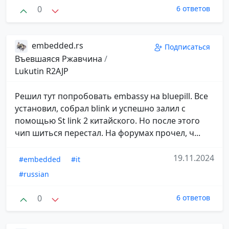
0
6 ответов
embedded.rs
Подписаться
Въевшаяся Ржавчина
/
Lukutin R2AJP
Решил тут попробовать embassy на bluepill. Все
установил, собрал blink и успешно залил с
помощью St link 2 китайского. Но после этого
чип шиться перестал. На форумах прочел, ч...
19.11.2024
#embedded
#it
#russian
0
6 ответов