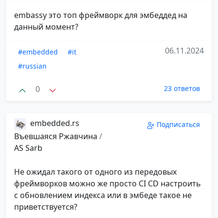
embassy это топ фреймворк для эмбеддед на
данный момент?
06.11.2024
#embedded
#it
#russian
0
23 ответов
embedded.rs
Подписаться
Въевшаяся Ржавчина
/
AS Sarb
Не ожидал такого от одного из передовых
фреймворков можно же просто CI CD настроить
с обновлением индекса или в эмбеде такое не
приветствуется?