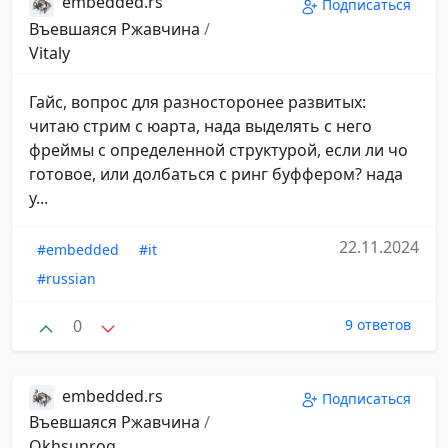
embedded.rs
Подписаться
Въевшаяся Ржавчина
/
Vitaly
Гайс, вопрос для разносторонее развитых:
читаю стрим с юарта, нада выделять с него
фреймы с определенной структурой, если ли чо
готовое, или долбаться с ринг буффером? нада
у...
22.11.2024
#embedded
#it
#russian
0
9 ответов
embedded.rs
Подписаться
Въевшаяся Ржавчина
/
Okhsunrog