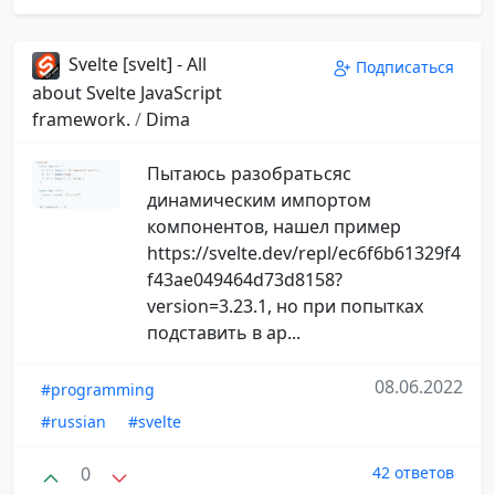
Svelte [svelt] - All
Подписаться
about Svelte JavaScript
framework.
/
Dima
Пытаюсь разобратьсяс
динамическим импортом
компонентов, нашел пример
https://svelte.dev/repl/ec6f6b61329f4
f43ae049464d73d8158?
version=3.23.1, но при попытках
подставить в ар...
08.06.2022
#programming
#russian
#svelte
0
42 ответов