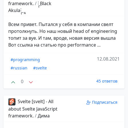
framework.
/
˸̧̨ ͅBlack
Akula˸̧̨ ͅ ̤ ̬̪
Всем привет. Пытался у себя в компании свелт
протолкнуть. Но наш новый head of engineering
топит за вуе. И там, вроде, новая версия вышла
Вот ссылка на статью про performance ...
12.08.2021
#programming
#russian
#svelte
0
45 ответов
Svelte [svelt] - All
Подписаться
about Svelte JavaScript
framework.
/
Дима