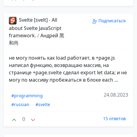
Svelte [svelt] - All
Подписаться
about Svelte JavaScript
framework.
/
Андрей 黑
和尚
не могу понять как load работает, в +page.js
написал функцию, возвращаю массив, на
странице +page.svelte сделал export let data; и не
могу по массиву пробежаться в блоке each ...
24.08.2023
#programming
#russian
#svelte
0
15 ответов