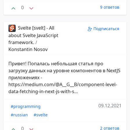
0
9 ответов
Svelte [svelt] - All
Подписаться
about Svelte JavaScript
framework.
/
Konstantin Nosov
Привет! Попалась небольшая статья про
загрузку данных на уровне компонентов в NextJS
приложениях -
https://medium.com/@A__G__B/component-level-
data-fetching-in-next-js-with-s...
09.12.2021
#programming
#russian
#svelte
0
2 ответов