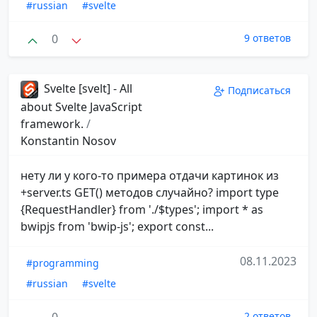
#russian
#svelte
0
9 ответов
Svelte [svelt] - All
Подписаться
about Svelte JavaScript
framework.
/
Konstantin Nosov
нету ли у кого-то примера отдачи картинок из
+server.ts GET() методов случайно? import type
{RequestHandler} from './$types'; import * as
bwipjs from 'bwip-js'; export const...
08.11.2023
#programming
#russian
#svelte
2 ответов