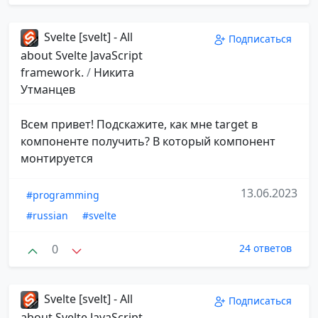
Svelte [svelt] - All
Подписаться
about Svelte JavaScript
framework.
/
Никита
Утманцев
Всем привет! Подскажите, как мне target в
компоненте получить? В который компонент
монтируется
13.06.2023
#programming
#russian
#svelte
0
24 ответов
Svelte [svelt] - All
Подписаться
about Svelte JavaScript