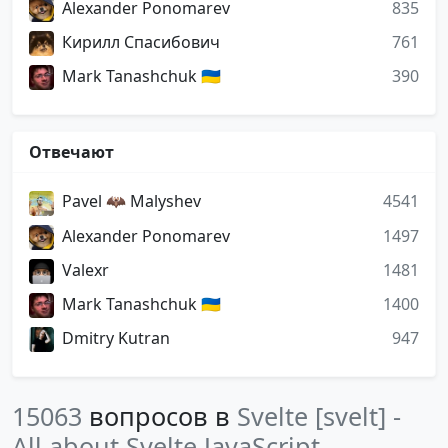
Alexander Ponomarev
835
Кирилл Спасибович
761
Mark Tanashchuk 🇺🇦
390
Отвечают
Pavel 🦇 Malyshev
4541
Alexander Ponomarev
1497
Valexr
1481
Mark Tanashchuk 🇺🇦
1400
Dmitry Kutran
947
15063
вопросов в
Svelte [svelt] -
All about Svelte JavaScript