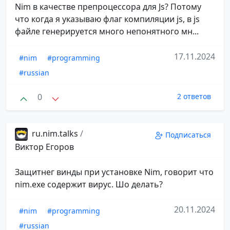
Nim в качестве препроцессора для Js? Потому
что когда я указываю флаг компиляции js, в js
файле генерируется много непонятного мн...
17.11.2024
#nim
#programming
#russian
0
2 ответов
ru.nim.talks
/
Подписаться
Виктор Егоров
Защитнег винды при установке Nim, говорит что
nim.exe содержит вирус. Шо делать?
20.11.2024
#nim
#programming
#russian