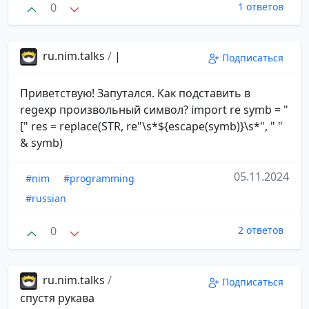
0
1 ответов
ru.nim.talks
/
|
Подписаться
Приветствую! Запутался. Как подставить в
regexp произвольный символ? import re symb = "
[" res = replace(STR, re"\s*${escape(symb)}\s*", " "
& symb)
05.11.2024
#nim
#programming
#russian
0
2 ответов
ru.nim.talks
/
Подписаться
спустя рукава