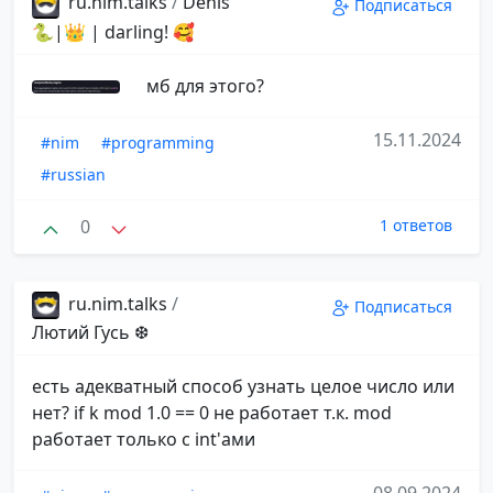
ru.nim.talks
/
Denis
Подписаться
🐍|👑 | darling! 🥰
мб для этого?
15.11.2024
#nim
#programming
#russian
0
1 ответов
ru.nim.talks
/
Подписаться
Лютий Гусь ❆
есть адекватный способ узнать целое число или
нет? if k mod 1.0 == 0 не работает т.к. mod
работает только с int'ами