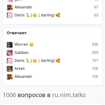
Alexander
67
Denis 🐍|👑 | darling! 🥰
63
Отвечают
Worren 👑
336
Gabben
209
Denis 🐍|👑 | darling! 🥰
161
Arkeii
156
Alexander
156
1006
вопросов в
ru.nim.talks