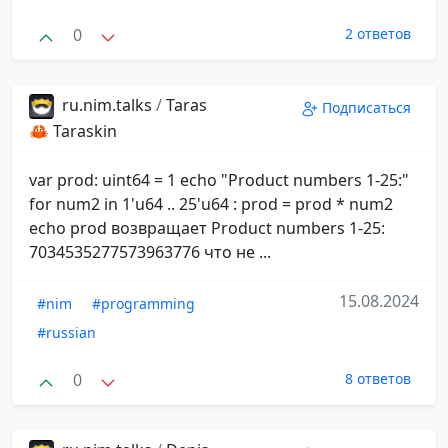
0
2 ответов
ru.nim.talks
/
Taras
Подписаться
🦀 Taraskin
var prod: uint64 = 1 echo "Product numbers 1-25:"
for num2 in 1'u64 .. 25'u64 : prod = prod * num2
echo prod возвращает Product numbers 1-25:
7034535277573963776 что не ...
15.08.2024
#nim
#programming
#russian
0
8 ответов