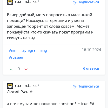
ru.nim.talks
/
Подписаться
Вечер добрый, могу попросить о маленькой
помощи? Нахожусь в германии и у меня
запрещен торрент от слова совсем. Может
пожалуйста кто-то скачать покет программ и
скинуть на янд...
16.10.2024
#nim
#programming
#russian
0
6 ответов
ru.nim.talks
/
Подписаться
Лютий Гусь ❆
а почему там же написано const on* = true ##