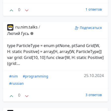
0
1 ответов
ru.nim.talks
/
Подписаться
Лютий Гусь ❆
type ParticleType = enum ptNone, ptSand Grid[W,
H: static Positive] = array[H, array[W, ParticleType]]
var grid: Grid[10, 10] func clear[W, H: static Positive]
(grid:...
25.10.2024
#nim
#programming
#russian
0
3 ответов