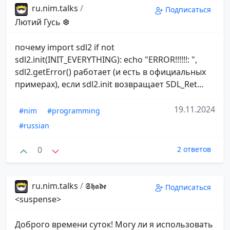
ru.nim.talks
/
Подписаться
Лютий Гусь ❆
почему import sdl2 if not
sdl2.init(INIT_EVERYTHING): echo "ERROR!!!!!!: ",
sdl2.getError() работает (и есть в официальных
примерах), если sdl2.init возвращает SDL_Ret...
19.11.2024
#nim
#programming
#russian
0
2 ответов
ru.nim.talks
/
𝕾𝖍𝖆𝖉𝖊
Подписаться
<suspense>
Доброго времени суток! Могу ли я использовать