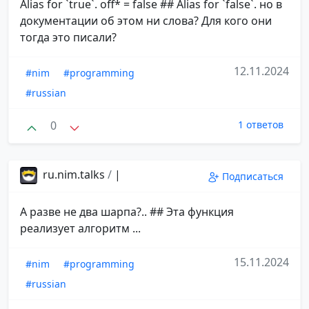
Alias for `true`. off* = false ## Alias for `false`. но в
документации об этом ни слова? Для кого они
тогда это писали?
12.11.2024
#nim
#programming
#russian
0
1 ответов
ru.nim.talks
/
|
Подписаться
А разве не два шарпа?.. ## Эта функция
реализует алгоритм ...
15.11.2024
#nim
#programming
#russian