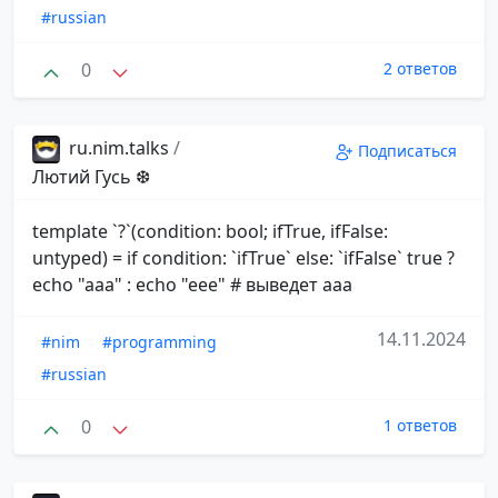
#russian
0
2 ответов
ru.nim.talks
/
Подписаться
Лютий Гусь ❆
template `?`(condition: bool; ifTrue, ifFalse:
untyped) = if condition: `ifTrue` else: `ifFalse` true ?
echo "aaa" : echo "eee" # выведет aaa
14.11.2024
#nim
#programming
#russian
0
1 ответов