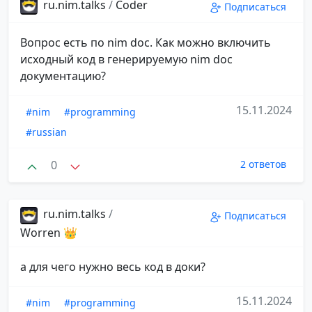
ru.nim.talks
/
Coder
Подписаться
Вопрос есть по nim doc. Как можно включить
исходный код в генерируемую nim doc
документацию?
15.11.2024
#nim
#programming
#russian
0
2 ответов
ru.nim.talks
/
Подписаться
Worren 👑
а для чего нужно весь код в доки?
15.11.2024
#nim
#programming