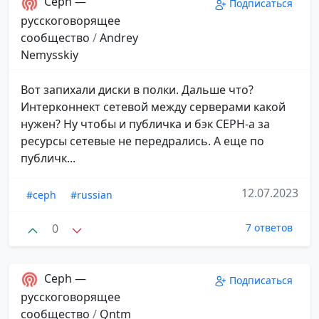
Ceph —
Подписаться
русскоговорящее
сообщество
/
Andrey
Nemysskiy
Вот запихали диски в полки. Дальше что?
Интерконнект сетевой между серверами какой
нужен? Ну чтобы и публичка и бэк CEPH-а за
ресурсы сетевые не передрались. А еще по
публичк...
12.07.2023
#ceph
#russian
0
7 ответов
Ceph —
Подписаться
русскоговорящее
сообщество
/
Qntm