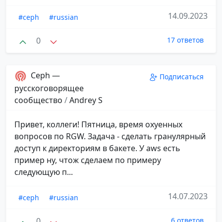
14.09.2023
#ceph
#russian
0
17 ответов
Ceph —
Подписаться
русскоговорящее
сообщество
/
Andrey S
Привет, коллеги! Пятница, время охуенных
вопросов по RGW. Задача - сделать гранулярный
доступ к директориям в бакете. У aws есть
пример ну, чтож сделаем по примеру
следующую п...
14.07.2023
#ceph
#russian
0
6 ответов