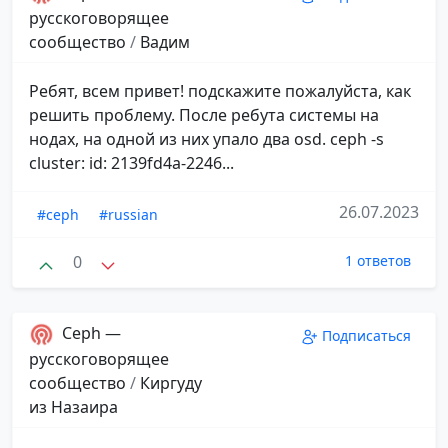
русскоговорящее
сообщество
/
Вадим
Ребят, всем привет! подскажите пожалуйста, как
решить проблему. После ребута системы на
нодах, на одной из них упало два osd. ceph -s
cluster: id: 2139fd4a-2246...
26.07.2023
#ceph
#russian
0
1 ответов
Ceph —
Подписаться
русскоговорящее
сообщество
/
Киргуду
из Назаира