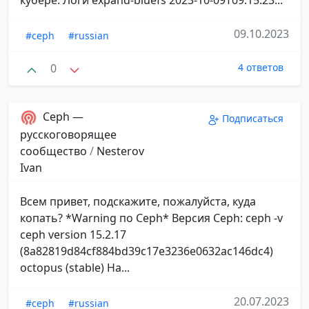
09.10.2023
#ceph
#russian
0
4 ответов
Ceph —
Подписаться
русскоговорящее
сообщество
/
Nesterov
Ivan
Всем привет, подскажите, пожалуйста, куда
копать? *Warning по Ceph* Версия Ceph: ceph -v
ceph version 15.2.17
(8a82819d84cf884bd39c17e3236e0632ac146dc4)
octopus (stable) На...
20.07.2023
#ceph
#russian