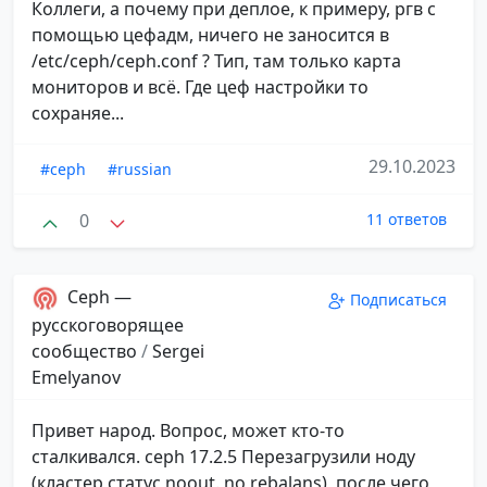
Коллеги, а почему при деплое, к примеру, ргв с
помощью цефадм, ничего не заносится в
/etc/ceph/ceph.conf ? Тип, там только карта
мониторов и всё. Где цеф настройки то
сохраняе...
29.10.2023
#ceph
#russian
0
11 ответов
Ceph —
Подписаться
русскоговорящее
сообщество
/
Sergei
Emelyanov
Привет народ. Вопрос, может кто-то
сталкивался. ceph 17.2.5 Перезагрузили ноду
(кластер статус noout. no rebalans), после чего