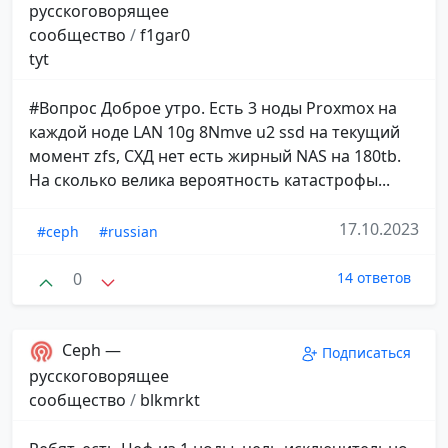
русскоговорящее
сообщество
/
f1gar0
tyt
#Вопрос Доброе утро. Есть 3 ноды Proxmox на
каждой ноде LAN 10g 8Nmve u2 ssd на текущий
момент zfs, СХД нет есть жирный NAS на 180tb.
На сколько велика вероятность катастрофы...
17.10.2023
#ceph
#russian
0
14 ответов
Ceph —
Подписаться
русскоговорящее
сообщество
/
blkmrkt