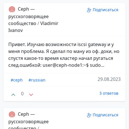
Ceph —
Подписаться
русскоговорящее
сообщество
/
Vladimir
Ivanov
Привет. Изучаю возможности iscsi gateway и у
меня проблема. Я сделал по ману из оф. доки, но
спустя какое-то время кластер начал ругаться
след.ошибкой: user@ceph-node1:~$ sudo...
29.08.2023
#ceph
#russian
0
3 ответов
Ceph —
Подписаться
русскоговорящее
сообщество
/