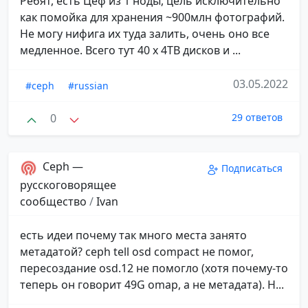
Ребят, есть Цеф из 1 ноды, цель исключительно
как помойка для хранения ~900млн фотографий.
Не могу нифига их туда залить, очень оно все
медленное. Всего тут 40 x 4TB дисков и ...
03.05.2022
#ceph
#russian
0
29 ответов
Ceph —
Подписаться
русскоговорящее
сообщество
/
Ivan
есть идеи почему так много места занято
метадатой? ceph tell osd compact не помог,
пересоздание osd.12 не помогло (хотя почему-то
теперь он говорит 49G omap, а не метадата). Н...