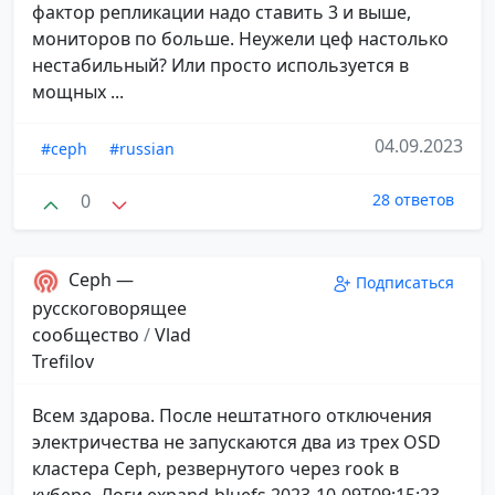
фактор репликации надо ставить 3 и выше,
мониторов по больше. Неужели цеф настолько
нестабильный? Или просто используется в
мощных ...
04.09.2023
#ceph
#russian
0
28 ответов
Ceph —
Подписаться
русскоговорящее
сообщество
/
Vlad
Trefilov
Всем здарова. После нештатного отключения
электричества не запускаются два из трех OSD
кластера Ceph, резвернутого через rook в
кубере. Логи expand-bluefs 2023-10-09T09:15:23...