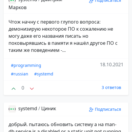
Подписаться
Марков
Чтож начну с первого глупого вопроса:
демонизирую некоторое ПО к сожалению не
могу даже его названия писать но
поковырявшись в памяти я нашёл другое ПО с
таким же поведением -...
18.10.2021
#programming
#russian
#systemd
0
3 ответов
systemd
/
Циник
Подписаться
добрый. пытаюсь обновить систему а на man-
db.service is a disabled or a static unit not running,