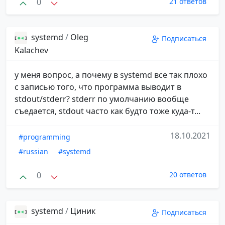
0
21 ответов
systemd
/
Oleg
Подписаться
Kalachev
у меня вопрос, а почему в systemd все так плохо
с записью того, что программа выводит в
stdout/stderr? stderr по умолчанию вообще
съедается, stdout часто как будто тоже куда-т...
18.10.2021
#programming
#russian
#systemd
0
20 ответов
systemd
/
Циник
Подписаться