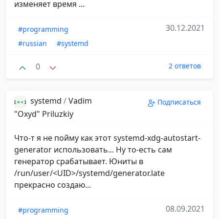
изменяет время ...
30.12.2021
#programming
#russian
#systemd
0
2 ответов
systemd
/
Vadim
Подписаться
"Oxyd" Priluzkiy
Что-т я не пойму как этот systemd-xdg-autostart-
generator использовать... Ну то-есть сам
генератор срабатывает. Юниты в
/run/user/<UID>/systemd/generator.late
прекрасно создаю...
08.09.2021
#programming