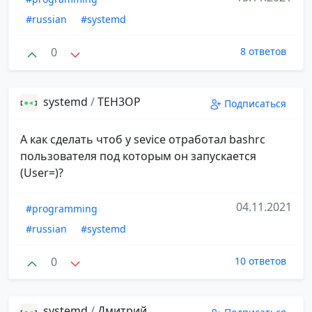
#russian
#systemd
0
8 ответов
systemd
/
TEH3OP
Подписаться
А как сделать чтоб у sevice отработал bashrc
пользователя под которым он запускается
(User=)?
04.11.2021
#programming
#russian
#systemd
0
10 ответов
systemd
/
Дмитрий