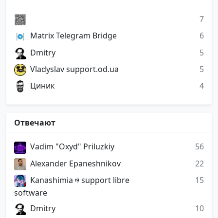
⁣
7
Matrix Telegram Bridge
6
Dmitry
5
Vladyslav support.od.ua
5
Циник
4
Отвечают
Vadim "Oxyd" Priluzkiy
56
Alexander Epaneshnikov
22
Kanashimia ꑭ support libre
15
software
Dmitry
10