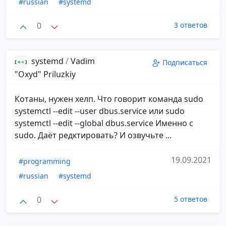
#russian
#systemd
0
3 ответов
systemd
/
Vadim
Подписаться
"Oxyd" Priluzkiy
Котаны, нужен хелп. Что говорит команда sudo
systemctl --edit --user dbus.service или sudo
systemctl --edit --global dbus.service Именно с
sudo. Даёт редктировать? И озвучьте ...
19.09.2021
#programming
#russian
#systemd
0
5 ответов