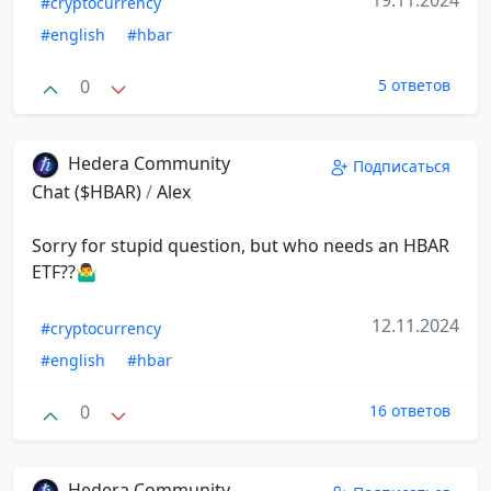
#cryptocurrency
#english
#hbar
0
5 ответов
Hedera Community
Подписаться
Chat ($HBAR)
/
Alex
Sorry for stupid question, but who needs an HBAR
ETF??🤷‍♂
12.11.2024
#cryptocurrency
#english
#hbar
0
16 ответов
Hedera Community