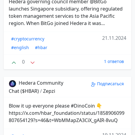
Hedera governing council member @BitGo
launches Singapore subsidiary, offering regulated
token management services to the Asia Pacific
region. When BitGo joined Hedera it was...
21.11.2024
#cryptocurrency
#english
#hbar
0
1 ответов
Hedera Community
Подписаться
Chat ($HBAR)
/
Zepzi
Blow it up everyone please #DinoCoin 👇
https://x.com/hbar_foundation/status/1858906099
807654129?s=46&t=WbMMapZA3CiX_gAIR-8vuQ
19.11.2024