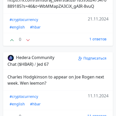
889185?s=46&t=WbMMapZA3CiX_gAIR-8vuQ
21.11.2024
#cryptocurrency
#english
#hbar
0
1 ответов
Hedera Community
Подписаться
Chat ($HBAR)
/
Jed 67
Charles Hodgkinson to appear on Joe Rogen next
week. Wen leemon?
11.11.2024
#cryptocurrency
#english
#hbar
11 ответов