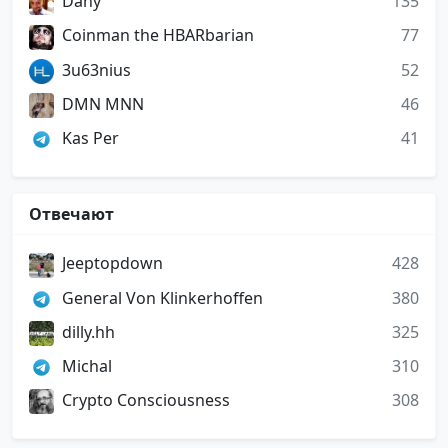
Dany
135
Coinman the HBARbarian
77
3u63nius
52
DMN MNN
46
Kas Per
41
Отвечают
Jeeptopdown
428
General Von Klinkerhoffen
380
dilly.hh
325
Michal
310
Crypto Consciousness
308