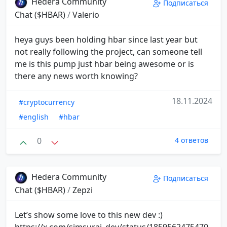
Hedera Community
Подписаться
Chat ($HBAR)
/
Valerio
heya guys been holding hbar since last year but
not really following the project, can someone tell
me is this pump just hbar being awesome or is
there any news worth knowing?
18.11.2024
#cryptocurrency
#english
#hbar
0
4 ответов
Hedera Community
Подписаться
Chat ($HBAR)
/
Zepzi
Let’s show some love to this new dev :)
https://x.com/simsuraj_dev/status/1859562475470