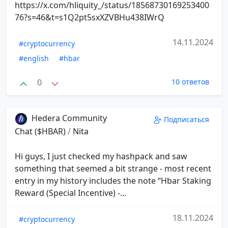
https://x.com/hliquity_/status/18568730169253400
76?s=46&t=s1Q2pt5sxXZVBHu438IWrQ
14.11.2024
#cryptocurrency
#english
#hbar
0
10 ответов
Hedera Community
Подписаться
Chat ($HBAR)
/
Nita
Hi guys, I just checked my hashpack and saw
something that seemed a bit strange - most recent
entry in my history includes the note “Hbar Staking
Reward (Special Incentive) -...
18.11.2024
#cryptocurrency