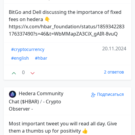
BitGo and Dell discussing the importance of fixed
fees on hedera 👇
https://x.com/hbar_foundation/status/1859342283
176337490?s=46&t=WbMMapZA3CiX_gAIR-8vuQ
20.11.2024
#cryptocurrency
#english
#hbar
0
2 ответов
Hedera Community
Подписаться
Chat ($HBAR)
/
- Crypto
Observer -
Most important tweet you will read all day. Give
them a thumbs up for positivity 👍