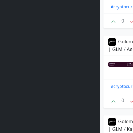
#cryptocur
0
Golem 
| GLM
/
Ал
#cryptocur
0
Golem 
| GLM
/
Kai