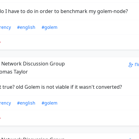
o I have to do in order to benchmark my golem-node?
rency
#english
#golem
Network Discussion Group
П
omas Taylor
at true? old Golem is not viable if it wasn't converted?
rency
#english
#golem