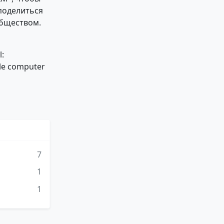
 поделиться
бществом.
l:
dle computer
7
1
1