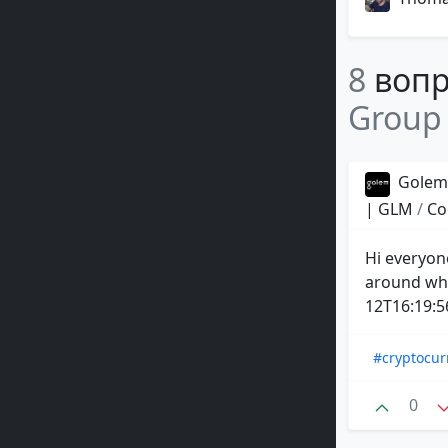
8
вопр
Group
Golem 
| GLM
/
Co
Hi everyon
around who
12T16:19:56
#cryptocur
0