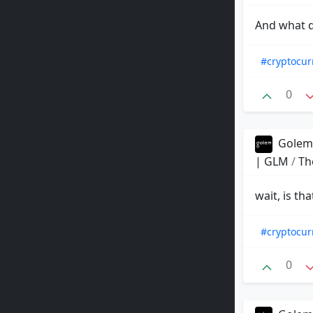
And what d
#cryptocur
0
Golem 
| GLM
/
Th
wait, is th
#cryptocur
0