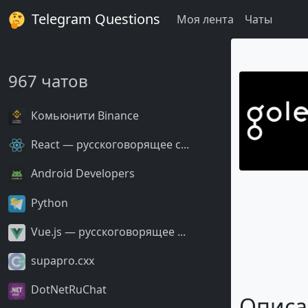
Telegram Questions
Моя лента
Чаты
967 чатов
Комьюнити Binance
React — русскоговорящее с...
Android Developers
Python
Vue.js — русскоговорящее ...
supapro.cxx
DotNetRuChat
Описа