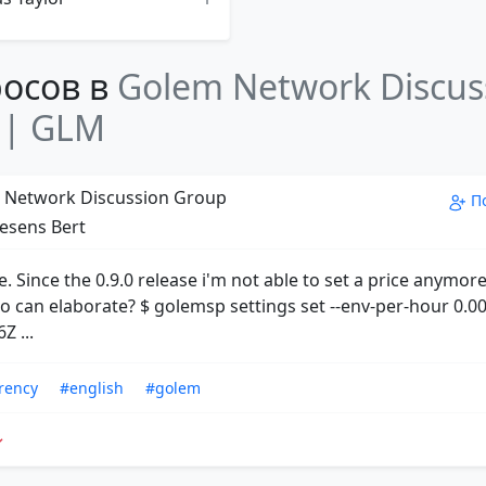
осов в
Golem Network Discus
 | GLM
Network Discussion Group
П
esens Bert
e. Since the 0.9.0 release i'm not able to set a price anymo
 can elaborate? $ golemsp settings set --env-per-hour 0.00
Z ...
rency
#english
#golem