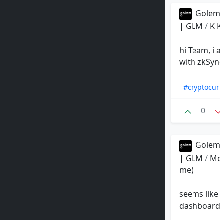
Golem 
| GLM
/
K 
hi Team, i
with zkSync
#cryptocur
0
Golem 
| GLM
/
Mo
me)
seems like 
dashboard 