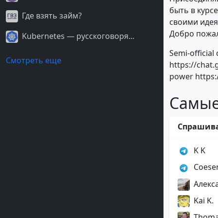
быть в курс
Где взять займ?
своими иде
Добро пожа
Kubernetes — русскоговоря...
Semi-officia
Смотреть еще
https://chat.
power https:
Самые
Спрашив
K K
Coesen
Алекс
Kai K.
Thomas