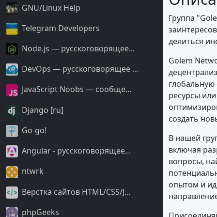
GNU/Linux Help
Группа "Gole
Telegram Developers
заинтересов
делиться ин
Node.js — русскоговорящее...
Golem Netwo
DevOps — русскоговорящее ...
децентрализ
глобальную 
JavaScript Noobs — сообще...
ресурсы или
оптимизиро
Django [ru]
создать нов
Go-go!
В нашей гру
включая раз
Angular - русскоговорящее...
вопросы, на
ntwrk
потенциальн
опытом и ид
Верстка сайтов HTML/CSS/J...
направление
phpGeeks
Присоединяй