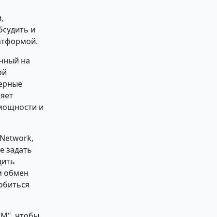
,
бсудить и
атформой.
анный на
ой
терные
ляет
мощности и
Network,
е задать
дить
м обмен
обиться
LM", чтобы