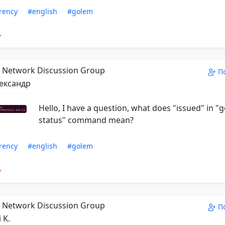
rency
#english
#golem
Network Discussion Group
П
ександр
Hello, I have a question, what does "issued" in 
status" command mean?
rency
#english
#golem
Network Discussion Group
П
 K.