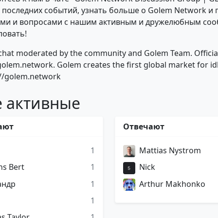
е последних событий, узнать больше о Golem Network и
ями и вопросами с нашим активным и дружелюбным соо
ловать!
l chat moderated by the community and Golem Team. Officia
golem.network. Golem creates the first global market for i
//golem.network
 активные
ают
Отвечают
1
Mattias Nystrom
s Bert
1
Nick
андр
1
Arthur Makhonko
1
 Taylor
1