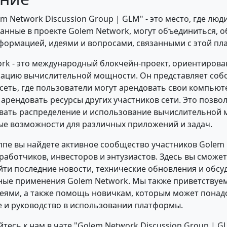
m Network Discussion Group | GLM" - это место, где люди
анные в проекте Golem Network, могут объединиться, о
формацией, идеями и вопросами, связанными с этой пл
rk - это международный блокчейн-проект, ориентиров
ацию вычислительной мощности. Он представляет соб
сеть, где пользователи могут арендовать свои компью
 арендовать ресурсы других участников сети. Это позво
вать распределение и использование вычислительной 
ые возможности для различных приложений и задач.
ппе вы найдете активное сообщество участников Golem 
работчиков, инвесторов и энтузиастов. Здесь вы сможет
йти последние новости, технические обновления и обсу
ые применения Golem Network. Мы также приветствуе
еями, а также помощь новичкам, которым может понад
 и руководство в использовании платформы.
тесь к нам в чате "Golem Network Discussion Group | G