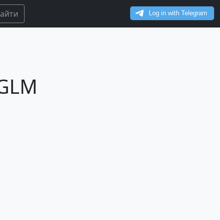
айти
 GLM