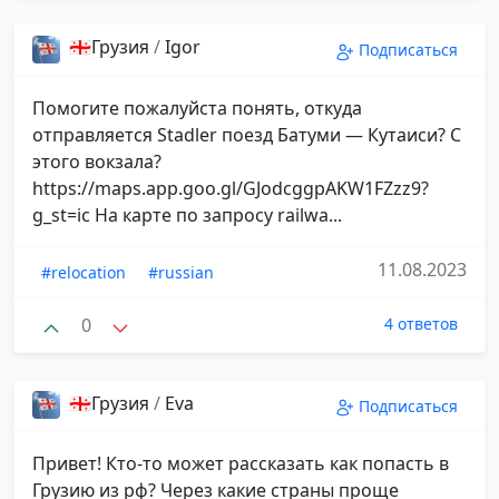
🇬🇪Грузия
/
Igor
Подписаться
Помогите пожалуйста понять, откуда
отправляется Stadler поезд Батуми — Кутаиси? С
этого вокзала?
https://maps.app.goo.gl/GJodcggpAKW1FZzz9?
g_st=ic На карте по запросу railwa...
11.08.2023
#relocation
#russian
0
4 ответов
🇬🇪Грузия
/
Eva
Подписаться
Привет! Кто-то может рассказать как попасть в
Грузию из рф? Через какие страны проще