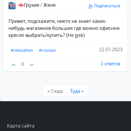
🇬🇪Грузия
/
Женя
Подписаться
Привет, подскажите, никто не знает каких-
нибудь магазинов больших где можно офисное
кресло выбрать/купить? (Не jysk)
22.07.2023
#relocation
#russian
0
2 ответов
« Сюда
Туда »
Карта сайта