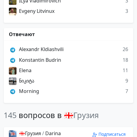
ILya Vladimirovich
3
Evgeny Litvinux
3
Отвечают
Alexandr Kldiashvili
26
Konstantin Budrin
18
Elena
11
ნიკიტა
9
Morning
7
145
вопросов в
🇬🇪Грузия
🇬🇪Грузия
/
Darina
Подписаться