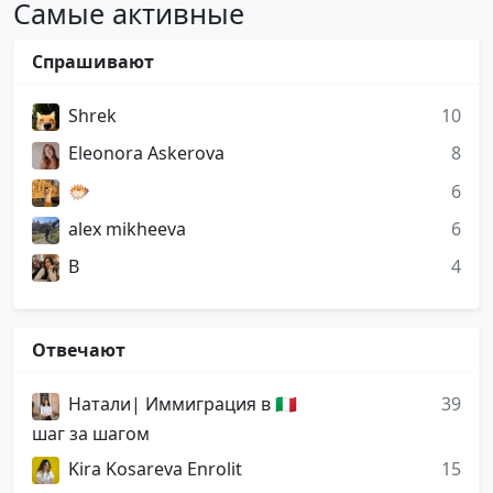
Самые активные
Спрашивают
Shrek
10
Eleonora Askerova
8
🐡
6
alex mikheeva
6
B
4
Отвечают
Натали| Иммиграция в 🇮🇹
39
шаг за шагом
Kira Kosareva Enrolit
15