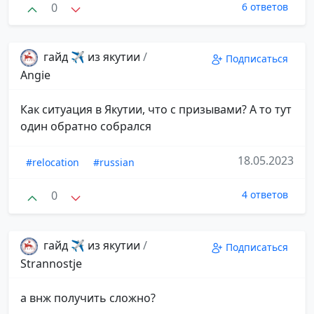
0
6 ответов
гайд ✈️ из якутии
/
Подписаться
Angie
Как ситуация в Якутии, что с призывами? А то тут
один обратно собрался
18.05.2023
#relocation
#russian
0
4 ответов
гайд ✈️ из якутии
/
Подписаться
Strannostje
а внж получить сложно?