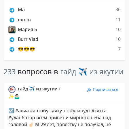
Мa
36
mmm
11
Мария Б
10
Burr Vlad
10
😎😎😎
7
233
вопросов в
гайд ✈️ из якутии
гайд ✈️ из якутии
/
Подписаться
✨🤷🏻‍♂️
☑️ #авиа #автобус #якутск #уланудэ #кяхта
#уланбатор всем привет и мирного неба над
головой ✌🏻 М 29 лет, повестку не получал, не