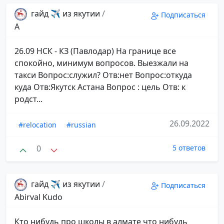
гайд ✈️ из якутии
/
Подписаться
А
26.09 НСК - КЗ (Павлодар) На границе все
спокойно, минимум вопросов. Выезжали на
такси Вопрос:служил? Отв:нет Вопрос:откуда
куда Отв:Якутск Астана Вопрос : цель Отв: к
родст...
26.09.2022
#relocation
#russian
0
5 ответов
гайд ✈️ из якутии
/
Подписаться
Abirval Kudo
Кто нибудь про школы в алмате что нибудь