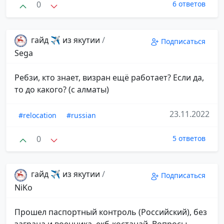
0
6 ответов
гайд ✈️ из якутии
/
Подписаться
Sega
Ребзи, кто знает, визран ещё работает? Если да,
то до какого? (с алматы)
23.11.2022
#relocation
#russian
0
5 ответов
гайд ✈️ из якутии
/
Подписаться
NiKo
Прошел паспортный контроль (Российский), без
заграна и военника, екб-костанай. Вопросы