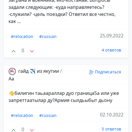
задали следующие: -куда направляетесь?
-служили? -цель поездки? Ответил все честно,
как ...
25.09.2022
#relocation
#russian
0
4 ответов
гайд ✈️ из якутии
/
Подписаться
Аа
👋билигин таьаараллар дуо граница5а или уже
запреттаатылар ду?Армия сылдьыбыт дьону
02.10.2022
#relocation
#russian
0
5 ответов