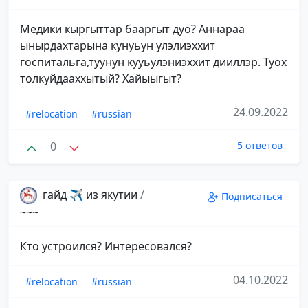
Медики кыргыттар бааргыт дуо? Аннараа
ынырдахтарына кунуьун улэлиэххит
госпитальга,туунун кууьулэниэххит дииллэр. Туох
толкуйдааххытый? Хайыыгыт?
24.09.2022
#relocation
#russian
0
5 ответов
гайд ✈️ из якутии
/
Подписаться
~~~
Кто устроился? Интересовался?
04.10.2022
#relocation
#russian