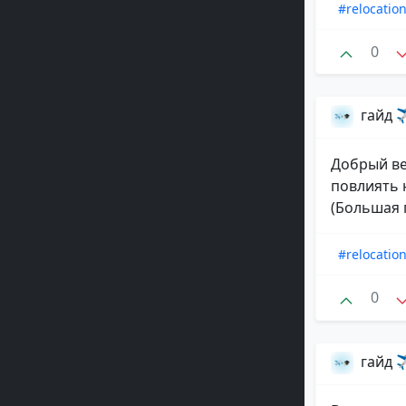
#relocatio
0
гайд ✈
Добрый ве
повлиять 
(Большая 
#relocatio
0
гайд ✈