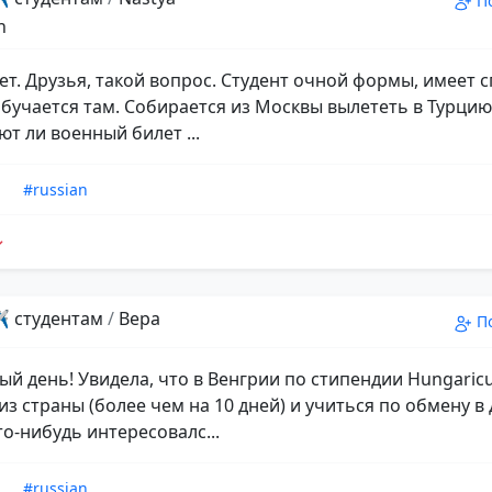
П
h
ет. Друзья, такой вопрос. Студент очной формы, имеет с
 обучается там. Собирается из Москвы вылететь в Турцию
т ли военный билет ...
n
#russian
️ студентам
/
Вера
П
ый день! Увидела, что в Венгрии по стипендии Hungaric
з страны (более чем на 10 дней) и учиться по обмену в 
то-нибудь интересовалс...
n
#russian