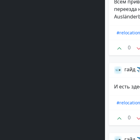
Всем приве
переезда 
Ausländerb
#relocatio
0
гайд ✈
И есть зде
#relocatio
0
гайд ✈