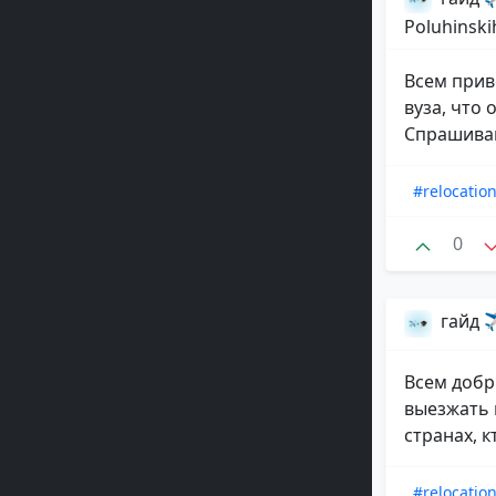
Poluhinski
Всем прив
вуза, что
Спрашиваю
#relocatio
0
гайд ✈
Всем добр
выезжать и
странах, к
#relocatio