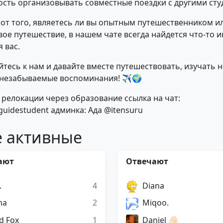
сть организовывать совместные поездки с другими ст
от того, являетесь ли вы опытным путешественником и
вое путешествие, в нашем чате всегда найдется что-то 
 вас.
тесь к нам и давайте вместе путешествовать, изучать 
 незабываемые воспоминания! ✈️🌍
о релокации через образование ссылка на чат:
/guidestudent админка: Ада @itensuru
 активные
ают
Отвечают
.
4
Diana
na
2
Miqoo.
d Fox
1
Daniel 👋🏻