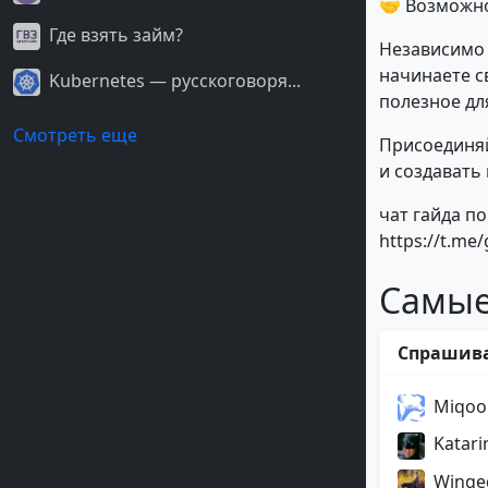
🤝 Возможно
Где взять займ?
Независимо 
начинаете с
Kubernetes — русскоговоря...
полезное для
Смотреть еще
Присоединяй
и создавать
чат гайда п
https://t.me
Самые
Спрашив
Miqoo
Katari
Winge