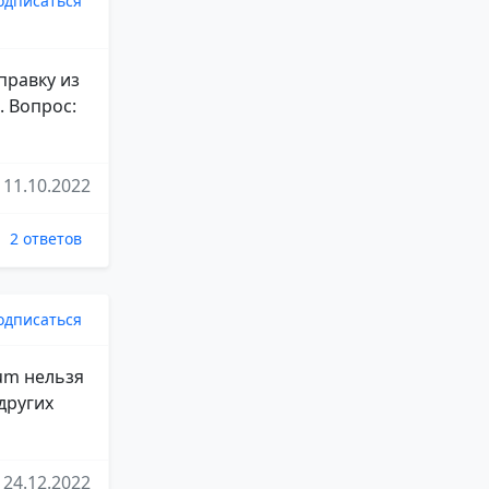
одписаться
правку из
. Вопрос:
11.10.2022
2 ответов
одписаться
um нельзя
других
24.12.2022