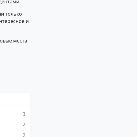
удентами
ли только
интересное и
новые места
3
2
2