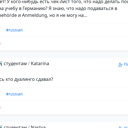
т! У кого-нибудь есть чек-лист того, что надо делать по
на учебу в Германию? Я знаю, что надо подаваться в
ehörde и Anmeldung, но я не могу на...
n
#russian
️ студентам
/
Katarina
П
сь кто дуалинго сдавал?
n
#russian
️ студентам
/
Nastya