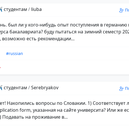
️ студентам
/
liuba
П
нь. был ли у кого-нибудь опыт поступления в германию
урса бакалавриата? буду пытаться на зимний семестр 20
, возможно есть рекомендации...
n
#russian
️ студентам
/
Serebryakov
П
ет! Накопились вопросы по Словакии. 1) Соответствует л
lication form, указанная на сайте университа? Или же е
) Подавать на проживание в...