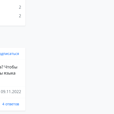
2
2
одписаться
а? Чтобы
сы языка
09.11.2022
4 ответов