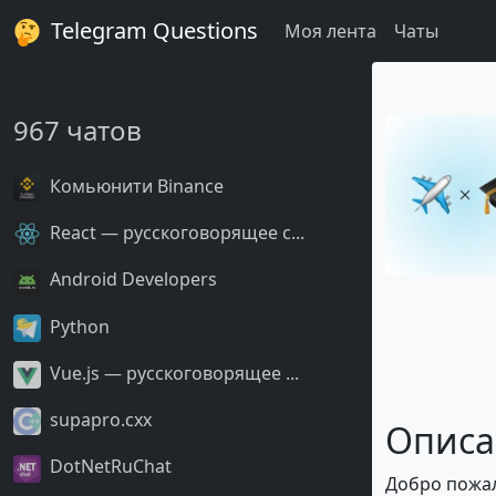
Telegram Questions
Моя лента
Чаты
967 чатов
Комьюнити Binance
React — русскоговорящее с...
Android Developers
Python
Vue.js — русскоговорящее ...
supapro.cxx
Описа
DotNetRuChat
Добро пожал