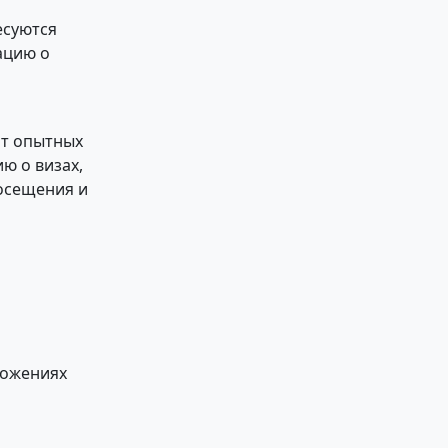
есуются
ацию о
от опытных
ю о визах,
осещения и
ложениях