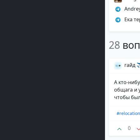
Andrey
Ека те
28
воп
гайд ✈
А кто-ниб
общага и 
чтобы был
#relocatio
0