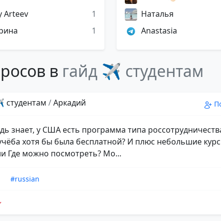
 Arteev
1
Наталья
рина
1
Anastasia
росов в
гайд ✈️ студентам
️ студентам
/
Аркадий
П
удь знает, у США есть программа типа россотрудничеств
учёба хотя бы была бесплатной? И плюс небольшие кур
и Где можно посмотреть? Мо...
n
#russian