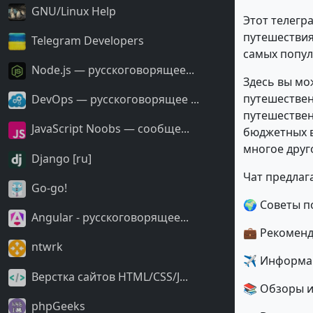
GNU/Linux Help
Этот телегр
путешествия
Telegram Developers
самых попул
Node.js — русскоговорящее...
Здесь вы мо
путешествен
DevOps — русскоговорящее ...
путешествен
JavaScript Noobs — сообще...
бюджетных в
многое друг
Django [ru]
Чат предлаг
Go-go!
🌍 Советы п
Angular - русскоговорящее...
💼 Рекомен
ntwrk
✈️ Информац
Верстка сайтов HTML/CSS/J...
📚 Обзоры и
phpGeeks