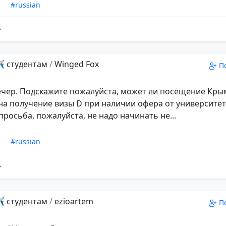
n
#russian
️ студентам
/
Winged Fox
П
чер. Подскажите пожалуйста, может ли посещение Кры
на получение визы D при наличии офера от университет
просьба, пожалуйста, не надо начинать не...
n
#russian
️ студентам
/
ezioartem
П