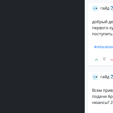
гайд ✈
добрый де
первого к
поступить
#relocatio
0
гайд ✈
Всем прив
подачи App
нюансы? 2