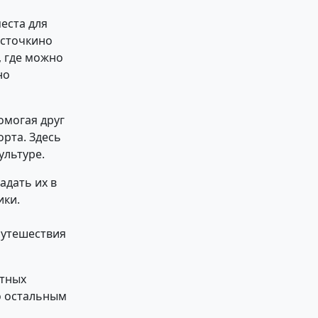
еста для
асточкино
, где можно
но
омогая друг
орта. Здесь
ультуре.
адать их в
ики.
путешествия
стных
о остальным