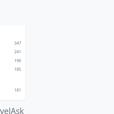
347
241
196
185
181
avelAsk