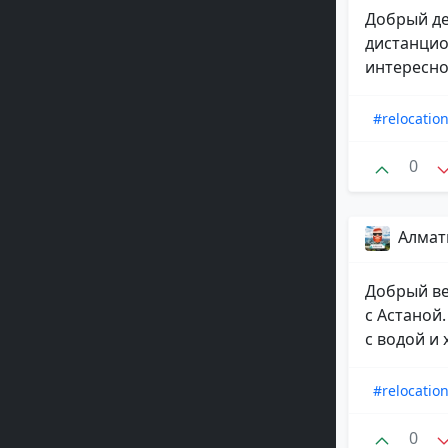
Добрый де
дистанцио
интересно 
#relocatio
0
Алматы
Добрый ве
с Астаной
с водой и 
#relocatio
0