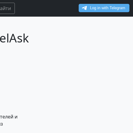
айти
velAsk
ителей и
из