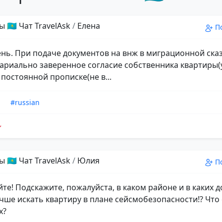
 🇰🇿 Чат TravelAsk
/
Елена
П
нь. При подаче документов на внж в миграционной сказ
ариально заверенное согласие собственника квартиры(
 постоянной прописке(не в...
n
#russian
 🇰🇿 Чат TravelAsk
/
Юлия
П
те! Подскажите, пожалуйста, в каком районе и в каких д
чше искать квартиру в плане сейсмобезопасности!? Чт
х?