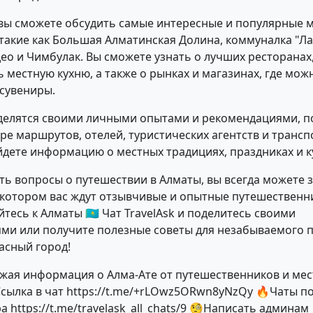
 вы сможете обсудить самые интересные и популярные м
такие как Большая Алматинская Долина, коммуналка "Л
део и Чимбулак. Вы сможете узнать о лучших ресторанах
 местную кухню, а также о рынках и магазинах, где мож
сувениры.
делятся своими личными опытами и рекомендациями, п
оре маршрутов, отелей, туристических агентств и трансп
йдете информацию о местных традициях, праздниках и к
сть вопросы о путешествии в Алматы, вы всегда можете з
в котором вас ждут отзывчивые и опытные путешественн
есь к Алматы 🇰🇿 Чат TravelAsk и поделитесь своими
ми или получите полезные советы для незабываемого 
расный город!
жая информация о Алма-Ате от путешественников и ме
сылка в чат https://t.me/+rLOwz5ORwn8yNzQy 🔥Чаты п
 https://t.me/travelask_all_chats/9 🧐Написать админам