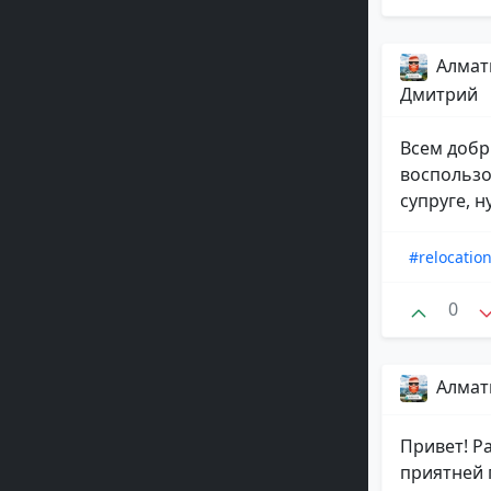
Алматы
Дмитрий
Всем добр
воспользо
супруге, н
#relocatio
0
Алматы
Привет! Р
приятней 