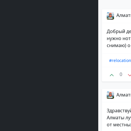
Алматы
Добрый де
нужно нот
снимаю) о
#relocatio
0
Алматы
Здравствуй
Алматы лу
от местны