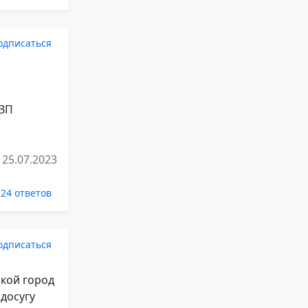
одписаться
РВП
25.07.2023
24 ответов
одписаться
акой город
 досугу