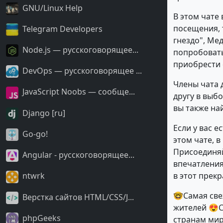
GNU/Linux Help
В этом чате
посещения, 
Telegram Developers
гнездо", Ме
Node.js — русскоговорящее...
попробовать
приобрести 
DevOps — русскоговорящее ...
Члены чата 
JavaScript Noobs — сообще...
другу в выб
вы также на
Django [ru]
Если у вас е
Go-go!
этом чате, 
Присоединяйт
Angular - русскоговорящее...
впечатления
в этот прек
ntwrk
🤓Самая све
Верстка сайтов HTML/CSS/J...
жителей 😍С
phpGeeks
странам мира