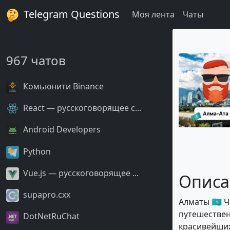
Telegram Questions
Моя лента
Чаты
967 чатов
Комьюнити Binance
React — русскоговорящее с...
Android Developers
Python
Vue.js — русскоговорящее ...
Описа
supapro.cxx
Алматы 🇰🇿 
путешествен
DotNetRuChat
красивейших