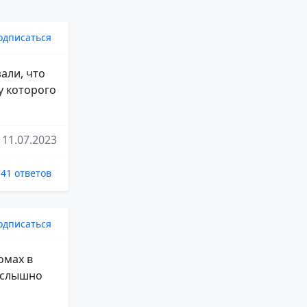
одписаться
али, что
у которого
11.07.2023
41 ответов
одписаться
омах в
о слышно