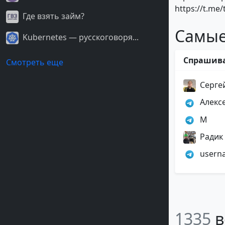
https://t.me/
Где взять займ?
Самые
Kubernetes — русскоговоря...
Спрашив
Смотреть еще
Серге
Алексе
M
Радик
usern
1335
в