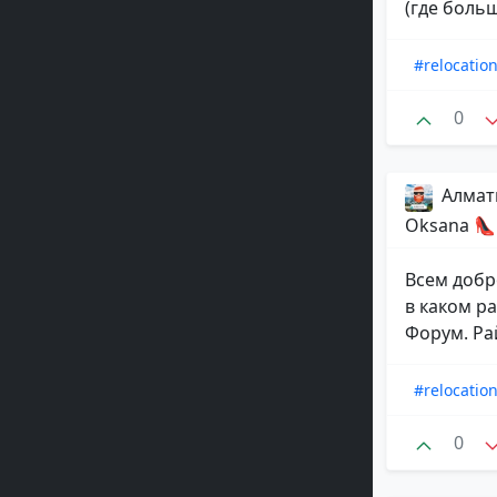
(где боль
#relocatio
0
Алматы
Oksana 👠
Всем добр
в каком р
Форум. Ра
#relocatio
0