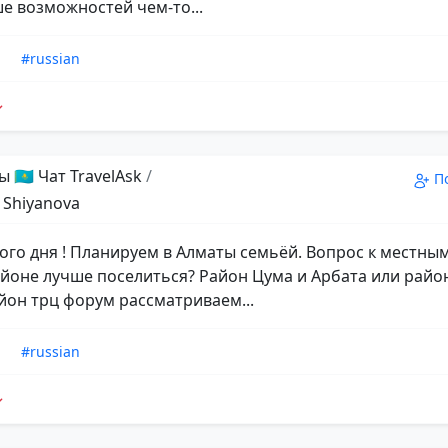
ше возможностей чем-то...
n
#russian
 🇰🇿 Чат TravelAsk
/
П
 Shiyanova
ого дня ! Планируем в Алматы семьёй. Вопрос к местны
айоне лучше поселиться? Район Цума и Арбата или райо
йон трц форум рассматриваем...
n
#russian