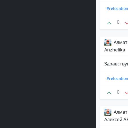
#relocatio
0
Алматы
Anzhеlika
Здравствуй
#relocatio
0
Алматы
Алексей А.