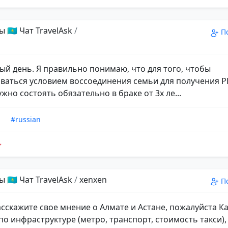
 🇰🇿 Чат TravelAsk
/
П
ый день. Я правильно понимаю, что для того, чтобы
ваться условием воссоединения семьи для получения 
ужно состоять обязательно в браке от 3х ле...
n
#russian
 🇰🇿 Чат TravelAsk
/
xenxen
П
асскажите свое мнение о Алмате и Астане, пожалуйста К
по инфраструктуре (метро, транспорт, стоимость такси),