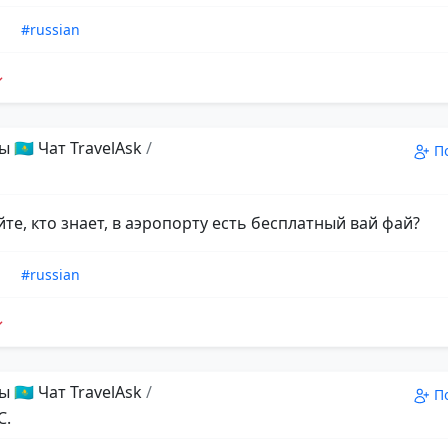
n
#russian
 🇰🇿 Чат TravelAsk
/
П
те, кто знает, в аэропорту есть бесплатный вай фай?
n
#russian
 🇰🇿 Чат TravelAsk
/
П
С.