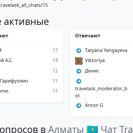
travelask_all_chats/15
 активные
ают
Отвечают
й
17
Tatyana Yangayeva
й А.С.
14
Viktoriya
12
Денис
 Гарифуллин
11
travelask_moderator_b
ame.
11
ot
Anton G
опросов в
Алматы 🇰🇿 Чат Tr