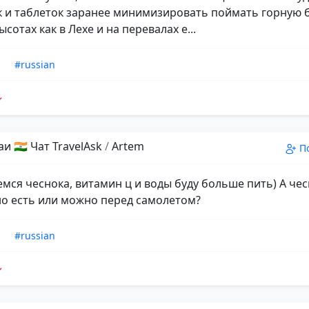
 и таблеток заранее минимизировать поймать горную 
ысотах как в Лехе и на перевалах е...
n
#russian
и 🇮🇳 Чат TravelAsk
/
Artem
П
мся чеснока, витамин ц и воды буду больше пить) А чесн
но есть или можно перед самолетом?
n
#russian