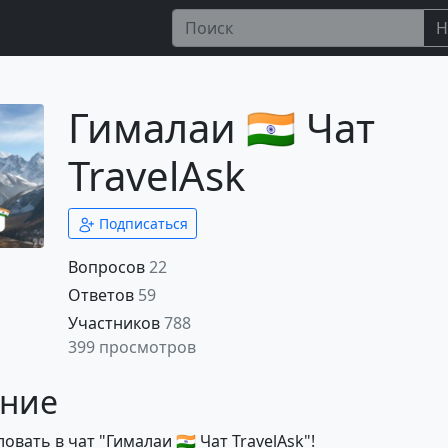
Н
Гималаи 🇮🇳 Чат
TravelAsk
Подписаться
Вопросов
22
Ответов
59
Участников
788
399 просмотров
ние
вать в чат "Гималаи 🇮🇳 Чат TravelAsk"!