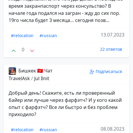
время закранпаспорт через консульство? В
начале года подался на загран - жду до сих пор.
19го числа будет 3 месяца… сегодня позв...
13.07.2023
#relocation
#russian
0
22 ответов
Бишкек 🇰🇬 Чат
Подписаться
TravelAsk
/
Jul Ilnit
Добрый день! Скажите, есть ли проверенный
байер или лучше через фарфэтч? И у кого какой
опыт с фарфэтч? Все ли быстро и без проблем
приходило?
08.08.2023
#relocation
#russian