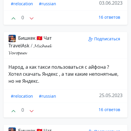
03.06.2023
#relocation
#russian
0
16 ответов
Бишкек 🇰🇬 Чат
Подписаться
TravelAsk
/
𝓜𝓲𝓬𝓱𝓪𝓮𝓵
𝓥𝓸𝓻𝓸𝓹𝓪𝓮𝓿
Народ, а как такси пользоваться с айфона ?
Хотел скачать Яндекс , а там какие непонятные,
но не Яндекс.
25.05.2023
#relocation
#russian
0
16 ответов
Бишкек 🇰🇬 Чат