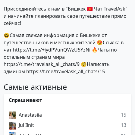
Присоединяйтесь к нам в "Бишкек 🇰🇬 Чат TravelAsk"
и начинайте планировать свое путешествие прямо
сейчас!
🤓Самая свежая информация о Бишкеке от
путешественников и местных жителей 😍Ссылка в
чат https://t.me/+iydPVunQWzU5YzNi 🔥Чаты по
остальным странам мира
https://t.me/travelask_all_chats/9 🧐Написать
админам https://t.me/travelask_all_chats/15
Самые активные
Спрашивают
Anastasiia
15
Jul Ilnit
13