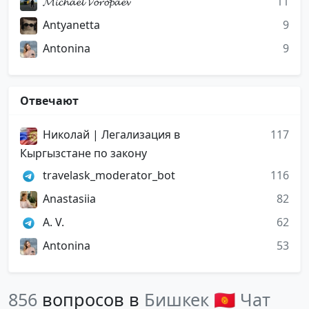
𝓜𝓲𝓬𝓱𝓪𝓮𝓵 𝓥𝓸𝓻𝓸𝓹𝓪𝓮𝓿
11
Antyanetta
9
Antonina
9
Отвечают
Николай | Легализация в
117
Кыргызстане по закону
travelask_moderator_bot
116
Anastasiia
82
A. V.
62
Antonina
53
856
вопросов в
Бишкек 🇰🇬 Чат