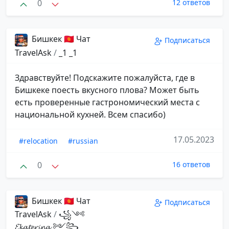
0
12 ответов
Бишкек 🇰🇬 Чат
Подписаться
TravelAsk
/
_1 _1
Здравствуйте! Подскажите пожалуйста, где в
Бишкеке поесть вкусного плова? Может быть
есть проверенные гастрономический места с
национальной кухней. Всем спасибо)
17.05.2023
#relocation
#russian
0
16 ответов
Бишкек 🇰🇬 Чат
Подписаться
TravelAsk
/
꧁༺
𝓔𝓴𝓪𝓽𝓮𝓻𝓲𝓷𝓪 ༻꧂