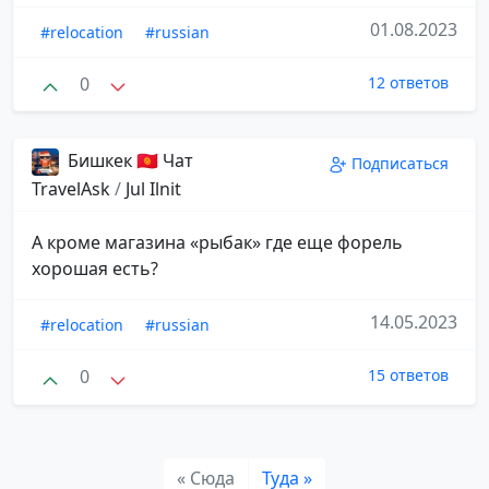
01.08.2023
#relocation
#russian
0
12 ответов
Бишкек 🇰🇬 Чат
Подписаться
TravelAsk
/
Jul Ilnit
А кроме магазина «рыбак» где еще форель
хорошая есть?
14.05.2023
#relocation
#russian
0
15 ответов
« Сюда
Туда »