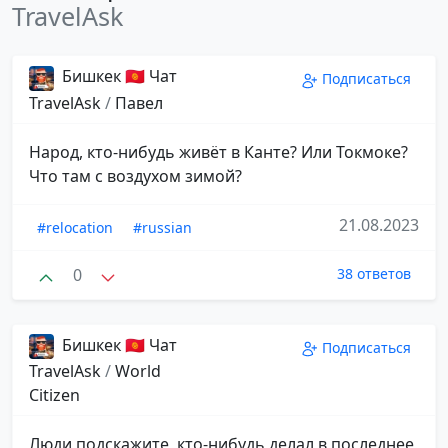
TravelAsk
Бишкек 🇰🇬 Чат
Подписаться
TravelAsk
/
Павел
Народ, кто-нибудь живёт в Канте? Или Токмоке?
Что там с воздухом зимой?
21.08.2023
#relocation
#russian
0
38 ответов
Бишкек 🇰🇬 Чат
Подписаться
TravelAsk
/
World
Citizen
Люди подскажите, кто-нибудь делал в последнее