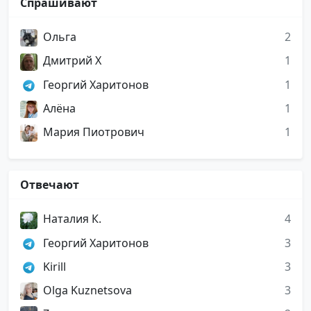
Спрашивают
Ольга
2
Дмитрий Х
1
Георгий Харитонов
1
Алёна
1
Мария Пиотрович
1
Отвечают
Наталия К.
4
Георгий Харитонов
3
Kirill
3
Olga Kuznetsova
3