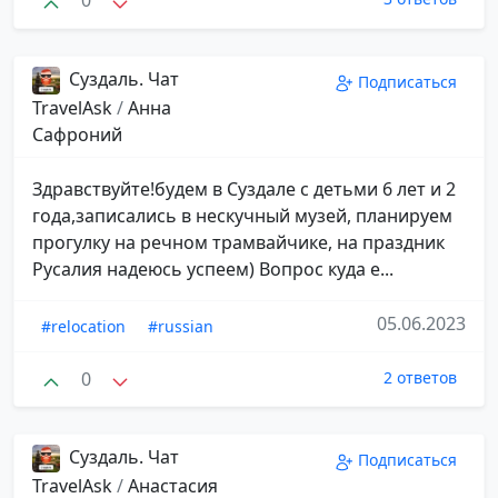
0
Суздаль. Чат
Подписаться
TravelAsk
/
Анна
Сафроний
Здравствуйте!будем в Суздале с детьми 6 лет и 2
года,записались в нескучный музей, планируем
прогулку на речном трамвайчике, на праздник
Русалия надеюсь успеем) Вопрос куда е...
05.06.2023
#relocation
#russian
0
2 ответов
Суздаль. Чат
Подписаться
TravelAsk
/
Анастасия