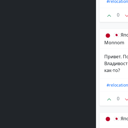
#relocatio
0
🇯🇵 Я
Monnom
Привет. П
Владивост
как-то?
#relocatio
0
🇯🇵 Я