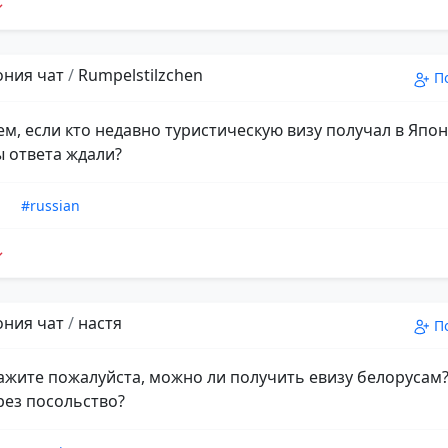
пония чат
/
Rumpelstilzchen
П
ем, если кто недавно туристическую визу получал в Япо
ы ответа ждали?
n
#russian
пония чат
/
настя
П
кажите пожалуйста, можно ли получить евизу белорусам
рез посольство?