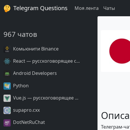
Telegram Questions
Моя лента
Чаты
967 чатов
Комьюнити Binance
React — русскоговорящее с...
Android Developers
Python
Vue.js — русскоговорящее ...
supapro.cxx
Описа
DotNetRuChat
Телеграм-чат