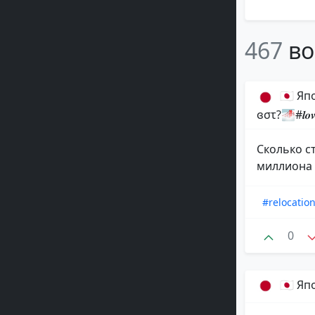
467
во
🇯🇵 Я
ɞστ?🌁#𝒍𝒐𝒗𝒆𝑺
Сколько с
миллиона 
#relocatio
0
🇯🇵 Я