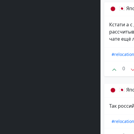
🇯🇵 Я
Кстати а с
рассчитыв
чате ещё л
#relocatio
0
🇯🇵 Я
Так росси
#relocatio