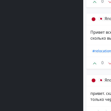
0
🇯🇵 Я
Привет вс
сколько в
#relocatio
0
🇯🇵 Я
привет. с
только че