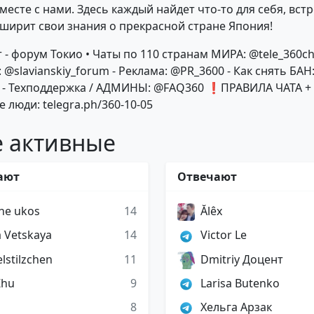
месте с нами. Здесь каждый найдет что-то для себя, вст
сширит свои знания о прекрасной стране Япония!
 - форум Токио • Чаты по 110 странам МИРА: @tele_360ch
 @slavianskiy_forum - Реклама: @PR_3600 - Как снять БАН
 - Техподдержка / АДМИНЫ: @FAQ360 ❗ПРАВИЛА ЧАТА +
 люди: telegra.ph/360-10-05
 активные
ают
Отвечают
he ukos
14
Ălêx
 Vetskaya
14
Victor Le
stilzchen
11
Dmitriy Доцент
Zhu
9
Larisa Butenko
8
Хельга Арзак