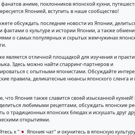
, фанатов аниме, поклонников японской кухни, путешес
нтересуется Японией, вступить в наше сообщество!
ожете обсуждать последние новости из Японии, делитьс
 фактами о культуре и истории Японии, а также обмени
ями о самых популярных и скрытых жемчужинах японск
ги.
же является отличной площадкой для изучения и практи
зыка. Здесь можно найти спарринг-партнеров и
ироваться с опытными японистами. Обсуждайте интере
кие правила, деликатесные нюансы японского сленга и
е, что Япония также славится своей изысканной кухней!
делиться любимыми рецептами, обсуждать японские ре
ать о традиционных японских блюдах и искушать друг д
ческими открытиями.
есь к "🇯🇵 Япония чат" и окунитесь в японскую культуру