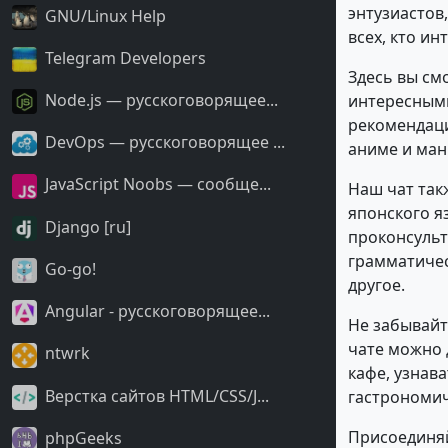
энтузиастов
GNU/Linux Help
всех, кто и
Telegram Developers
Здесь вы см
Node.js — русскоговорящее...
интересными
рекомендаци
DevOps — русскоговорящее ...
аниме и ман
JavaScript Noobs — сообще...
Наш чат так
японского я
Django [ru]
проконсульт
грамматичес
Go-go!
другое.
Angular - русскоговорящее...
Не забывайт
чате можно 
ntwrk
кафе, узнав
Верстка сайтов HTML/CSS/J...
гастрономи
Присоединяйт
phpGeeks