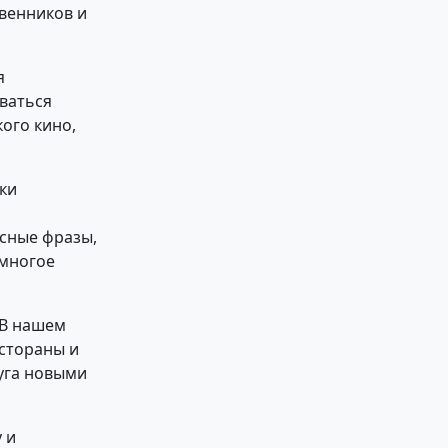
твенников и
я
ваться
ого кино,
ки
сные фразы,
 многое
 В нашем
стораны и
руга новыми
 и