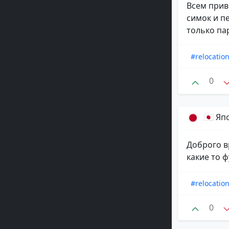
Всем прив
симок и п
только пар
#relocatio
0
🇯🇵 Я
Доброго в
какие то 
#relocatio
0