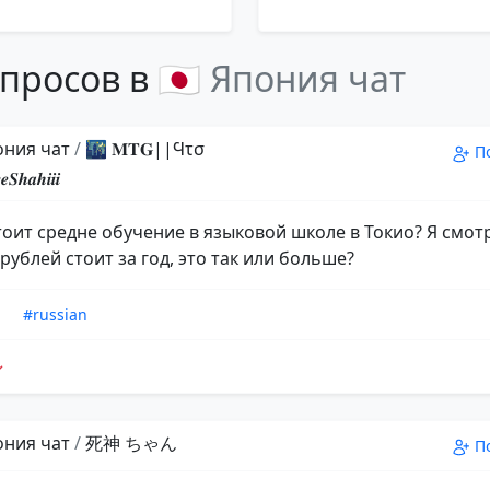
просов в
🇯🇵 Япония чат
пония чат
/
🌃 𝐌𝐓𝐆||Ϥτσ
П
𝒉𝒂𝒉𝒊𝒊𝒊
тоит средне обучение в языковой школе в Токио? Я смот
рублей стоит за год, это так или больше?
n
#russian
пония чат
/
死神 ちゃん
П