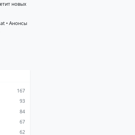
ретит новых
at • Анонсы
:
167
93
84
67
62