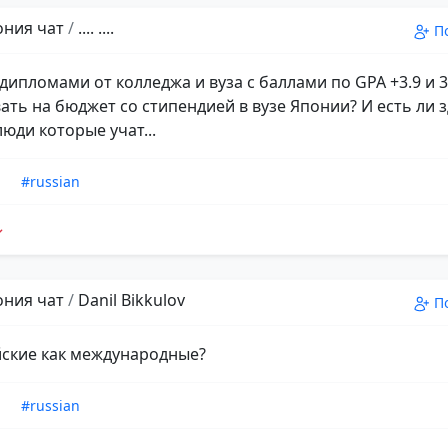
пония чат
/
.... ....
П
 дипломами от колледжа и вуза с баллами по GPA +3.9 и 
ать на бюджет со стипендией в вузе Японии? И есть ли з
юди которые учат...
n
#russian
пония чат
/
Danil Bikkulov
П
йские как международные?
n
#russian