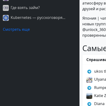
атмосферу в
Где взять займ?
друзей и ра
Kubernetes — русскоговоря...
Япония | чат
новых групп:
Смотреть еще
@unlock_360
проверенные
Самые
Спрашив
ukos t
Ulyana
Rumpel
Katie 
Diana