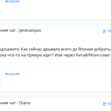
n
#russian
пония чат
/
Jenesaispas
П
одскажите. Как сейчас дешевле всего до Японии добрать
ока что-то на прямую идет? Или через Китай/Монголию
n
#russian
пония чат
/
Diana
П