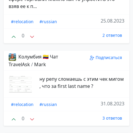
взяв ее к п...
25.08.2023
#relocation
#russian
0
2 ответов
Колумбия 🇨🇴 Чат
Подписаться
TravelAsk
/
Mark
ну репу сломаешь с этим чек мигом
, что за first last name ?
31.08.2023
#relocation
#russian
0
3 ответов