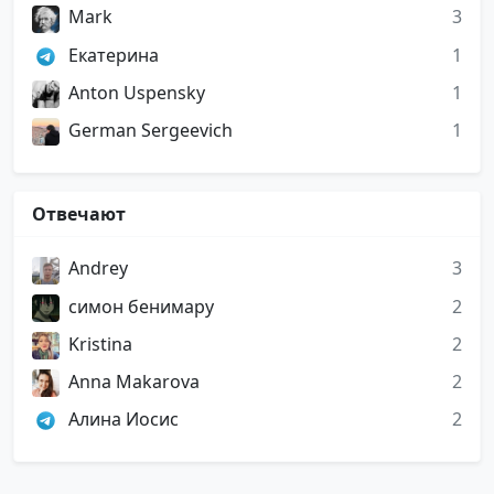
Mark
3
Екатерина
1
Anton Uspensky
1
German Sergeevich
1
Отвечают
Andrey
3
симон бенимару
2
Kristina
2
Anna Makarova
2
Алина Иосис
2