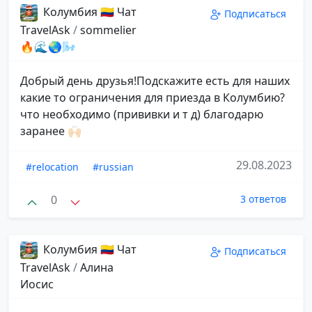
Колумбия 🇨🇴 Чат
Подписаться
TravelAsk
/
sommelier
🔥🌊🌏🌬
Добрый день друзья!Подскажите есть для наших
какие то ограничения для приезда в Колумбию?
что необходимо (прививки и т д) благодарю
заранее 🙌🏻
29.08.2023
#relocation
#russian
0
3 ответов
Колумбия 🇨🇴 Чат
Подписаться
TravelAsk
/
Алина
Иосис