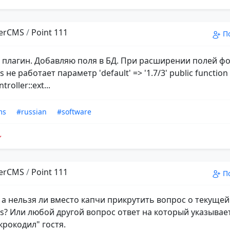
erCMS
/
Point 111
П
плагин. Добавляю поля в БД. При расширении полей ф
 не работает параметр 'default' => '1.7/3' public function 
roller::ext...
ms
#russian
#software
erCMS
/
Point 111
П
а нельзя ли вместо капчи прикрутить вопрос о текущей
s? Или любой другой вопрос ответ на который указывает
крокодил" гостя.