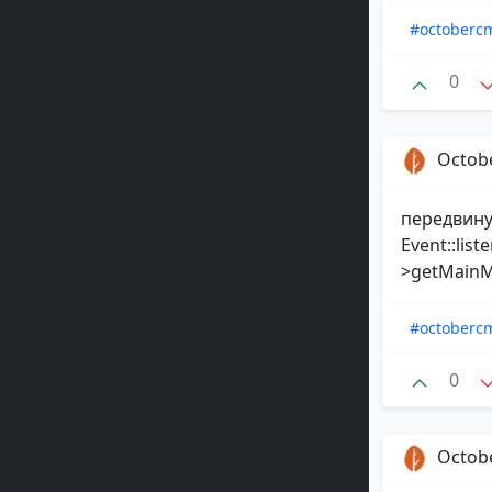
#octoberc
0
Octob
передвину
Event::lis
>getMainMe
#octoberc
0
Octob