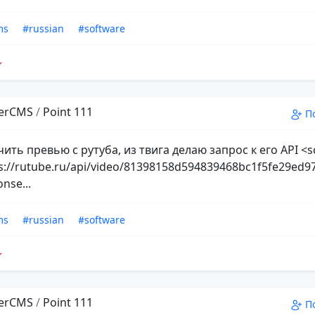
ms
#russian
#software
erCMS
/
Point 111
П
ить превью с рутуба, из твига делаю запрос к его API <s
ps://rutube.ru/api/video/81398158d594839468bc1f5fe29ed97
nse...
ms
#russian
#software
erCMS
/
Point 111
П