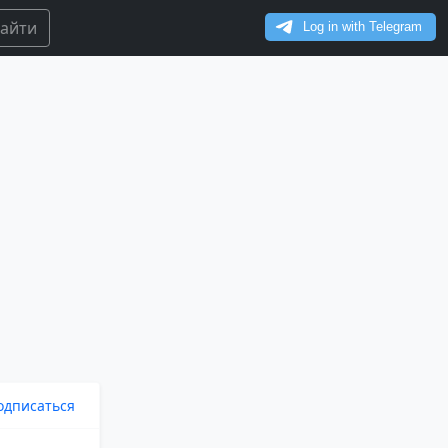
айти
одписаться