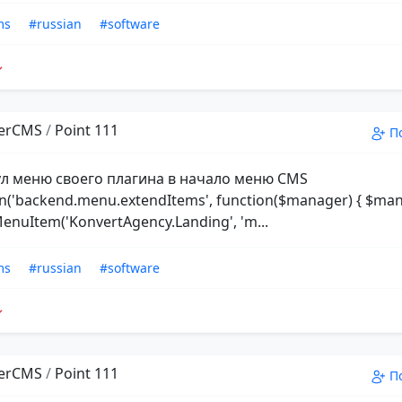
ms
#russian
#software
erCMS
/
Point 111
П
л меню своего плагина в начало меню CMS
ten('backend.menu.extendItems', function($manager) { $ma
nuItem('KonvertAgency.Landing', 'm...
ms
#russian
#software
erCMS
/
Point 111
П