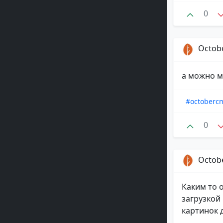
0
Octob
а можно м
#octoberc
0
Octob
Каким то 
загрузкой
картинок д