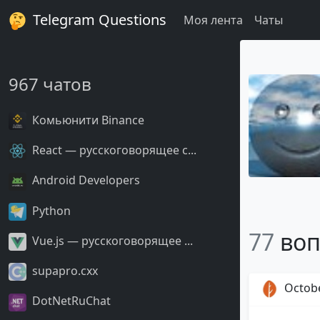
Telegram Questions
Моя лента
Чаты
967 чатов
Комьюнити Binance
React — русскоговорящее с...
Android Developers
Python
77
воп
Vue.js — русскоговорящее ...
supapro.cxx
Octob
DotNetRuChat