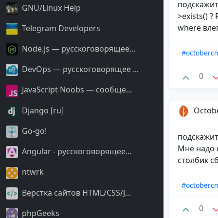
подскажите
GNU/Linux Help
>exists() ?
where влеп
Telegram Developers
Node.js — русскоговорящее...
#octoberc
DevOps — русскоговорящее ...
0
JavaScript Noobs — сообще...
Octob
Django [ru]
Go-go!
подскажит
Мне надо 
Angular - русскоговорящее...
столбик сб
ntwrk
#octoberc
Верстка сайтов HTML/CSS/J...
0
phpGeeks