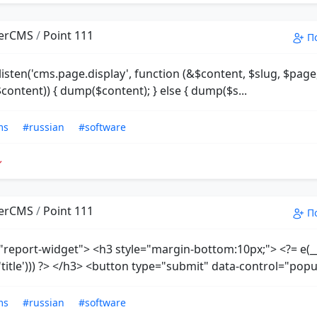
erCMS
/
Point 111
П
listen('cms.page.display', function (&$content, $slug, $page, 
$content)) { dump($content); } else { dump($s...
ms
#russian
#software
erCMS
/
Point 111
П
="report-widget"> <h3 style="margin-bottom:10px;"> <?= e(__
title'))) ?> </h3> <button type="submit" data-control="popu
ms
#russian
#software