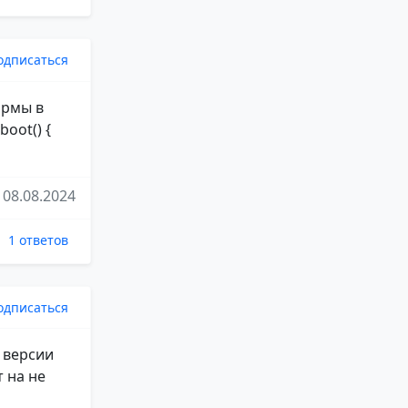
одписаться
ормы в
boot() {
08.08.2024
1 ответов
одписаться
 версии
 на не