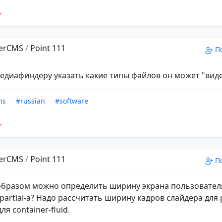
erCMS
/
Point 111
П
едиафиндеру указать какие типы файлов он может "виде
ms
#russian
#software
erCMS
/
Point 111
П
образом можно определить ширину экрана пользовател
 partial-а? Надо рассчитать ширину кадров слайдера для
ля container-fluid.