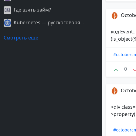
Где взять займ?
Octob
Kubernetes — русскоговоря...
код Event::
Смотреть еще
(is_object(
#octoberc
0
Octob
<div class
>property('
#octoberc