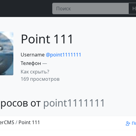
Н
Point 111
Username
@point1111111
Телефон
—
Как скрыть?
169 просмотров
росов от
point1111111
erCMS
/
Point 111
П