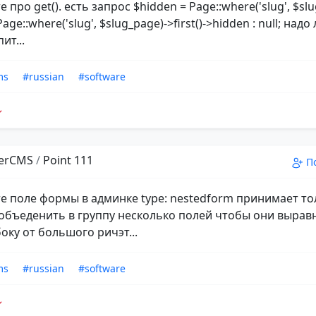
 про get(). есть запрос $hidden = Page::where('slug', $sl
 Page::where('slug', $slug_page)->first()->hidden : null; над
ит...
ms
#russian
#software
erCMS
/
Point 111
П
е поле формы в админке type: nestedform принимает тол
объеденить в группу несколько полей чтобы они вырав
оку от большого ричэт...
ms
#russian
#software