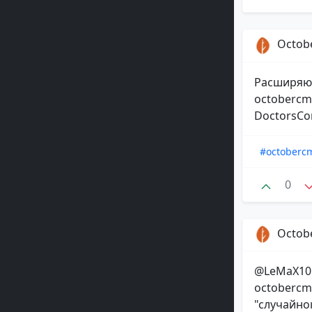
Octob
Расширяю 
octobercms
DoctorsCont
#octoberc
0
Octob
@LeMaX10 
octobercm
"случайно