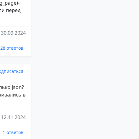
ug_page)-
о ли перед
30.09.2024
28 ответов
одписаться
ько json?
нивались в
12.11.2024
1 ответов