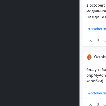
в october
модальное
не ждет и 
#octoberc
0
Octob
бл... у те
phpMyAdmi
коробки)
#octoberc
0