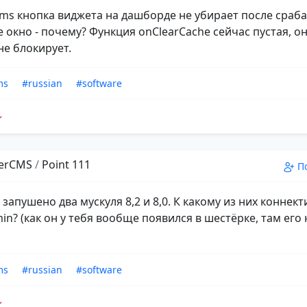
cms кнопка виджета на дашборде не убирает после сраб
 окно - почему? Функция onClearCache сейчас пустая, о
не блокирует.
ms
#russian
#software
erCMS
/
Point 111
П
бя запушено два мускуля 8,2 и 8,0. К какому из них коннект
n? (как он у тебя вообще появился в шестёрке, там его 
ms
#russian
#software