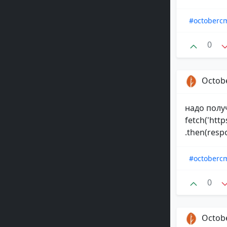
#octoberc
0
Octob
надо получ
fetch('htt
.then(respo
#octoberc
0
Octob