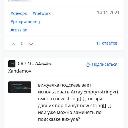
14.11.2021
#devops
#network
#programming
#russian
0
11 ответов
С#
/
𝑀𝓇. 𝐼𝓈𝓀𝒶𝓃𝒹𝒶𝓇️
Подписаться
️Xandamov
вижуалка подсказывает
использовать Array.Empty<string>()
вместо new string[] { } не зря с
давних пор пишут new string[] { }
или уже можно заменять по
подсказке вижула?