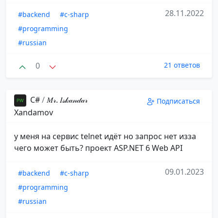
28.11.2022
#backend
#c-sharp
#programming
#russian
0
21 ответов
С#
/
𝑀𝓇. 𝐼𝓈𝓀𝒶𝓃𝒹𝒶𝓇️
Подписаться
️Xandamov
у меня на сервиc telnet идёт но запрос нет изза
чего может быть? проект ASP.NET 6 Web API
09.01.2023
#backend
#c-sharp
#programming
#russian