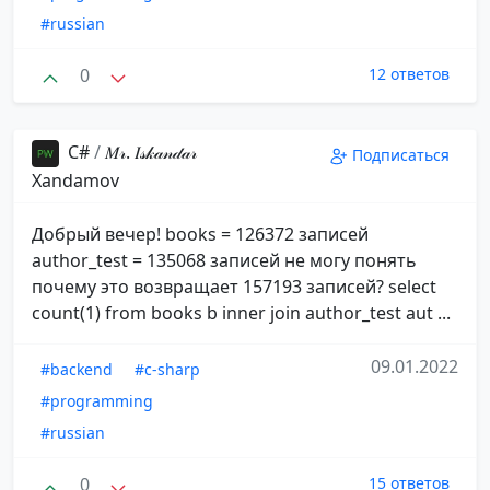
#russian
0
12 ответов
С#
/
𝑀𝓇. 𝐼𝓈𝓀𝒶𝓃𝒹𝒶𝓇️
Подписаться
️Xandamov
Добрый вечер! books = 126372 записей
author_test = 135068 записей не могу понять
почему это возвращает 157193 записей? select
count(1) from books b inner join author_test aut ...
09.01.2022
#backend
#c-sharp
#programming
#russian
0
15 ответов