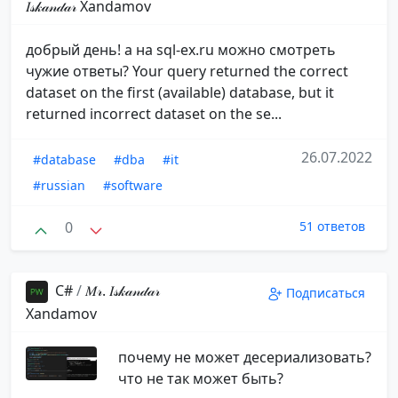
𝐼𝓈𝓀𝒶𝓃𝒹𝒶𝓇️ ️Xandamov
добрый день! а на sql-ex.ru можно смотреть
чужие ответы? Your query returned the correct
dataset on the first (available) database, but it
returned incorrect dataset on the se...
26.07.2022
#database
#dba
#it
#russian
#software
0
51 ответов
С#
/
𝑀𝓇. 𝐼𝓈𝓀𝒶𝓃𝒹𝒶𝓇️
Подписаться
️Xandamov
почему не может десериализовать?
что не так может быть?