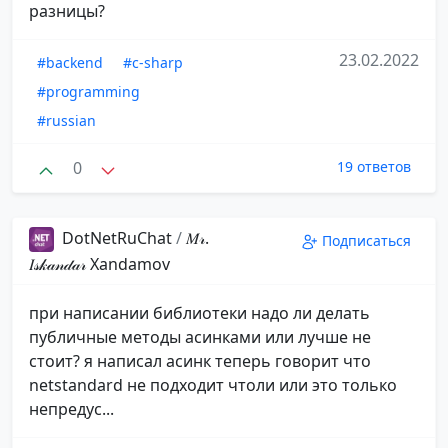
разницы?
23.02.2022
#backend
#c-sharp
#programming
#russian
0
19 ответов
DotNetRuChat
/
𝑀𝓇.
Подписаться
𝐼𝓈𝓀𝒶𝓃𝒹𝒶𝓇️ ️Xandamov
при написании библиотеки надо ли делать
публичные методы асинками или лучше не
стоит? я написал асинк теперь говорит что
netstandard не подходит чтоли или это только
непредус...