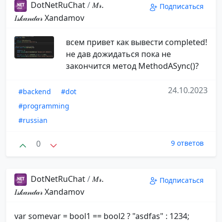
DotNetRuChat
/
𝑀𝓇.
Подписаться
𝐼𝓈𝓀𝒶𝓃𝒹𝒶𝓇️ ️Xandamov
всем привет как вывести completed!
не дав дожидаться пока не
закончится метод MethodASync()?
24.10.2023
#backend
#dot
#programming
#russian
0
9 ответов
DotNetRuChat
/
𝑀𝓇.
Подписаться
𝐼𝓈𝓀𝒶𝓃𝒹𝒶𝓇️ ️Xandamov
var somevar = bool1 == bool2 ? "asdfas" : 1234;