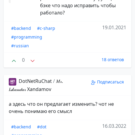
бэке что надо исправить чтобы
работало?
19.01.2021
#backend
#c-sharp
#programming
#russian
0
18 ответов
DotNetRuChat
/
𝑀𝓇.
Подписаться
𝐼𝓈𝓀𝒶𝓃𝒹𝒶𝓇️ ️Xandamov
а здесь что он предлагает изменить? чот не
очень понимаю его смысл
16.03.2022
#backend
#dot