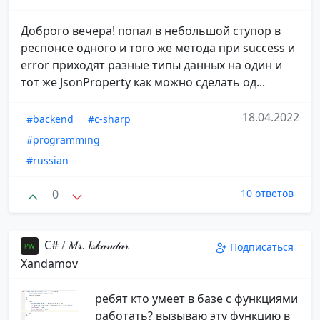
Доброго вечера! попал в небольшой ступор в
респонсе одного и того же метода при success и
error приходят разные типы данных на один и
тот же JsonProperty как можно сделать од...
18.04.2022
#backend
#c-sharp
#programming
#russian
0
10 ответов
С#
/
𝑀𝓇. 𝐼𝓈𝓀𝒶𝓃𝒹𝒶𝓇️
Подписаться
️Xandamov
ребят кто умеет в базе с функциями
работать? вызываю эту функцию в