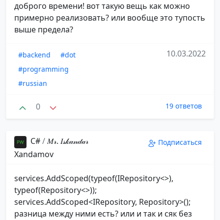
доброго времени! вот такую вещь как можно
примерно реализовать? или вообще это тупость
выше предела?
10.03.2022
#backend
#dot
#programming
#russian
0
19 ответов
С#
/
𝑀𝓇. 𝐼𝓈𝓀𝒶𝓃𝒹𝒶𝓇️
Подписаться
️Xandamov
services.AddScoped(typeof(IRepository<>),
typeof(Repository<>));
services.AddScoped<IRepository, Repository>();
разница между ними есть? или и так и сяк без