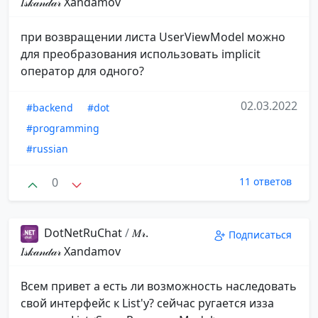
𝐼𝓈𝓀𝒶𝓃𝒹𝒶𝓇️ ️Xandamov
при возвращении листа UserViewModel можно
для преобразования использовать implicit
оператор для одного?
02.03.2022
#backend
#dot
#programming
#russian
0
11 ответов
DotNetRuChat
/
𝑀𝓇.
Подписаться
𝐼𝓈𝓀𝒶𝓃𝒹𝒶𝓇️ ️Xandamov
Всем привет а есть ли возможность наследовать
свой интерфейс к List'y? сейчас ругается изза