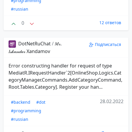
#programming
#russian
0
12 ответов
DotNetRuChat
/
𝑀𝓇.
Подписаться
𝐼𝓈𝓀𝒶𝓃𝒹𝒶𝓇️ ️Xandamov
Error constructing handler for request of type
MediatR.IRequestHandler`2[OnlineShop.Logics.Cat
egoryManager.Commands.AddCategoryCommand,
Root.Tables.Category]. Register your han...
28.02.2022
#backend
#dot
#programming
#russian