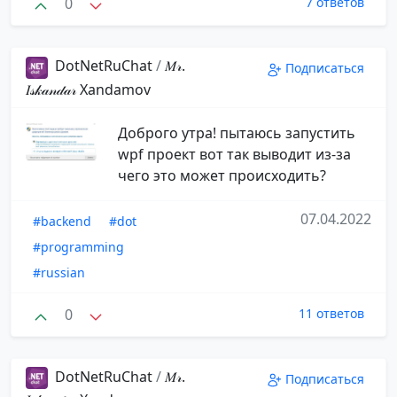
0
7 ответов
DotNetRuChat
/
𝑀𝓇.
Подписаться
𝐼𝓈𝓀𝒶𝓃𝒹𝒶𝓇️ ️Xandamov
Доброго утра! пытаюсь запустить
wpf проект вот так выводит из-за
чего это может происходить?
07.04.2022
#backend
#dot
#programming
#russian
0
11 ответов
DotNetRuChat
/
𝑀𝓇.
Подписаться