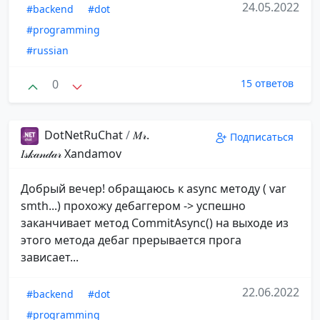
24.05.2022
#backend
#dot
#programming
#russian
0
15 ответов
DotNetRuChat
/
𝑀𝓇.
Подписаться
𝐼𝓈𝓀𝒶𝓃𝒹𝒶𝓇️ ️Xandamov
Добрый вечер! обращаюсь к async методу ( var
smth...) прохожу дебаггером -> успешно
заканчивает метод CommitAsync() на выходе из
этого метода дебаг прерывается прога
зависает...
22.06.2022
#backend
#dot
#programming