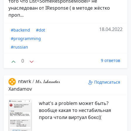
того что List<SomeResponseModel> не
унаследован от IResponse ( в методе жёстко
проп...
18.04.2022
#backend
#dot
#programming
#russian
0
9 ответов
ntwrk
/
𝑀𝓇. 𝐼𝓈𝓀𝒶𝓃𝒹𝒶𝓇️
Подписаться
️Xandamov
what's a problem может быть?
вообще какая то нестабильная
прога чтоли виртуал бокс((