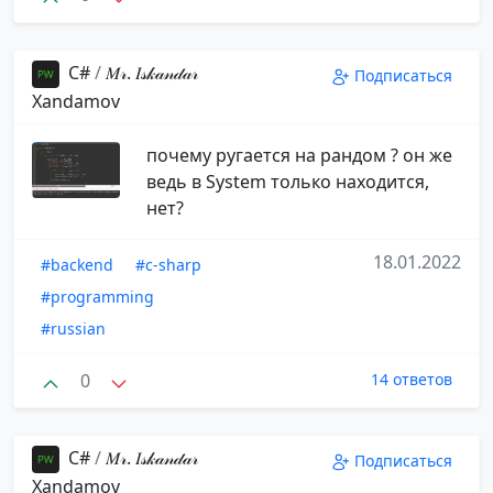
С#
/
𝑀𝓇. 𝐼𝓈𝓀𝒶𝓃𝒹𝒶𝓇️
Подписаться
️Xandamov
почему ругается на рандом ? он же
ведь в System только находится,
нет?
18.01.2022
#backend
#c-sharp
#programming
#russian
0
14 ответов
С#
/
𝑀𝓇. 𝐼𝓈𝓀𝒶𝓃𝒹𝒶𝓇️
Подписаться
️Xandamov