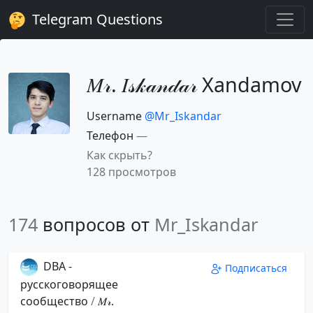
Telegram Questions
𝑀𝓇. 𝐼𝓈𝓀𝒶𝓃𝒹𝒶𝓇️ ️Xandamov
Username
@Mr_Iskandar
Телефон
—
Как скрыть?
128 просмотров
174
вопросов от
Mr_Iskandar
DBA -
Подписаться
русскоговорящее
сообщество
/
𝑀𝓇.