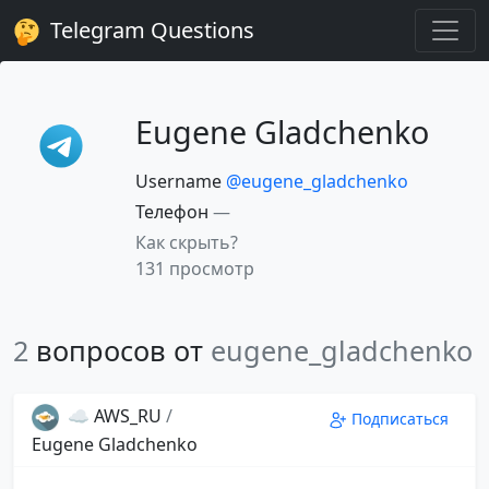
Telegram Questions
Eugene Gladchenko
Username
@eugene_gladchenko
Телефон
—
Как скрыть?
131 просмотр
2
вопросов от
eugene_gladchenko
☁️ AWS_RU
/
Подписаться
Eugene Gladchenko