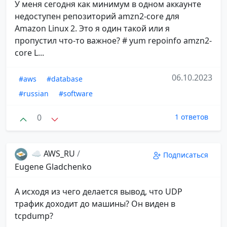
У меня сегодня как минимум в одном аккаунте
недоступен репозиторий amzn2-core для
Amazon Linux 2. Это я один такой или я
пропустил что-то важное? # yum repoinfo amzn2-
core L...
06.10.2023
#aws
#database
#russian
#software
0
1 ответов
☁️ AWS_RU
/
Подписаться
Eugene Gladchenko
А исходя из чего делается вывод, что UDP
трафик доходит до машины? Он виден в
tcpdump?