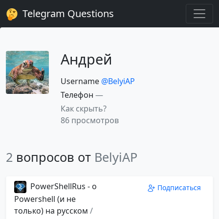
Telegram Questions
Андрей
Username
@BelyiAP
Телефон
—
Как скрыть?
86 просмотров
2
вопросов от
BelyiAP
PowerShellRus - о
Подписаться
Powershell (и не
только) на русском
/