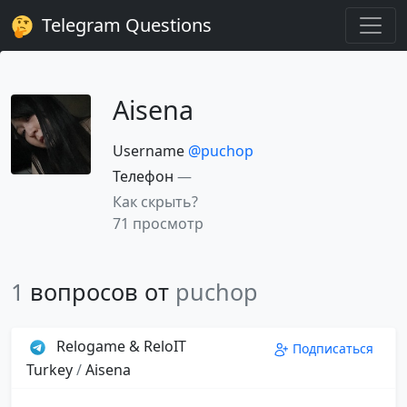
Telegram Questions
Aisena
Username
@puchop
Телефон
—
Как скрыть?
71 просмотр
1
вопросов от
puchop
Relogame & ReloIT
Подписаться
Turkey
/
Aisena