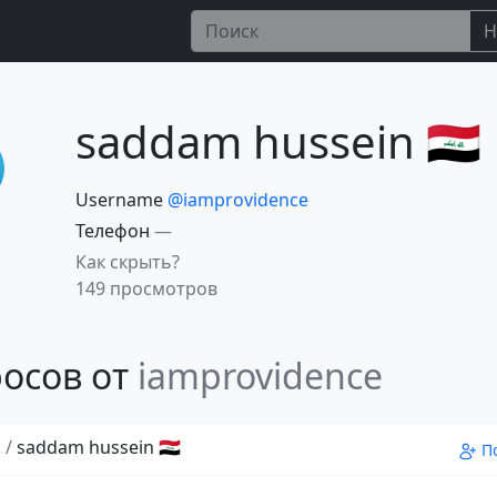
Н
saddam hussein 🇮🇶
Username
@iamprovidence
Телефон
—
Как скрыть?
149 просмотров
осов от
iamprovidence
!
/
saddam hussein 🇮🇶
П