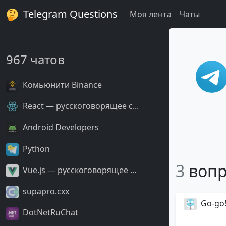
Telegram Questions
Моя лента
Чаты
967 чатов
Комьюнити Binance
React — русскоговорящее с...
Android Developers
Python
3
вопр
Vue.js — русскоговорящее ...
supapro.cxx
Go-go
DotNetRuChat