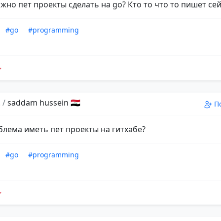
ожно пет проекты сделать на go? Кто то что то пишет се
#go
#programming
!
/
saddam hussein 🇮🇶
П
блема иметь пет проекты на гитхабе?
#go
#programming