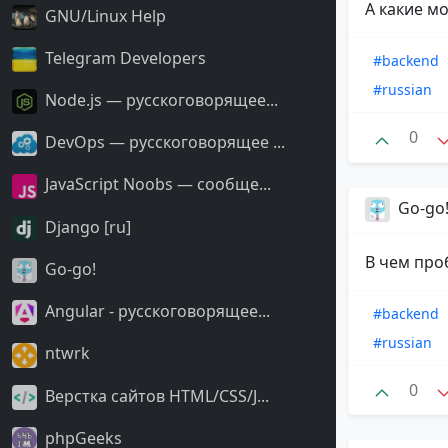
А какие м
GNU/Linux Help
Telegram Developers
#backend
#russian
Node.js — русскоговорящее...
0
DevOps — русскоговорящее ...
JavaScript Noobs — сообще...
Go-go
Django [ru]
В чем про
Go-go!
Angular - русскоговорящее...
#backend
#russian
ntwrk
0
Верстка сайтов HTML/CSS/J...
phpGeeks