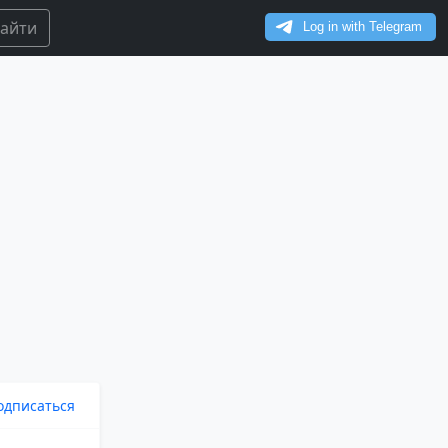
айти
одписаться