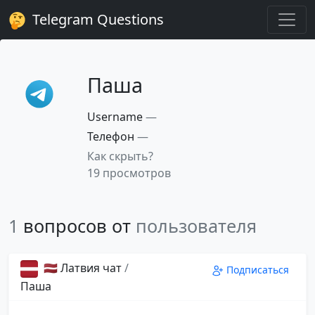
Telegram Questions
Паша
Username
—
Телефон
—
Как скрыть?
19 просмотров
1
вопросов от
пользователя
🇱🇻 Латвия чат
/
Подписаться
Паша