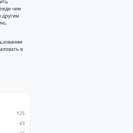
чить
режде чем
к другим
ию,
льзовании
жаловать в
125
43