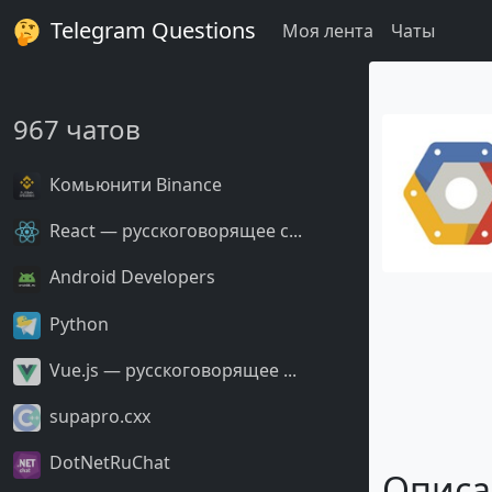
Telegram Questions
Моя лента
Чаты
967 чатов
Комьюнити Binance
React — русскоговорящее с...
Android Developers
Python
Vue.js — русскоговорящее ...
supapro.cxx
DotNetRuChat
Описа