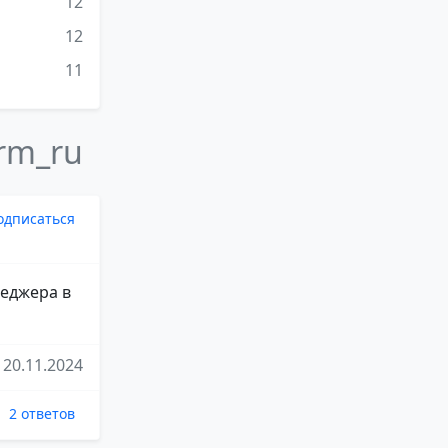
12
12
11
orm_ru
одписаться
неджера в
20.11.2024
2 ответов