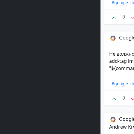
#google-cl
0
Google
Не должно,
add-tag im
"${command
#google-cl
0
Google
Andrew Kr