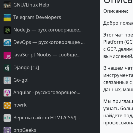
GNU/Linux Help
Описание:
Telegram Developers
Добро пожало
Node.js — русскоговорящее...
Этот чат пре
Platform (G
DevOps — русскоговорящее ...
с GCP, дели
JavaScript Noobs — сообще...
вычислений
Django [ru]
В нашем чат
инструмента
Go-go!
связанные с
данных, маш
Angular - русскоговорящее...
Мы приглаша
ntwrk
узнать боль
найдете под
Верстка сайтов HTML/CSS/J...
профессиона
phpGeeks