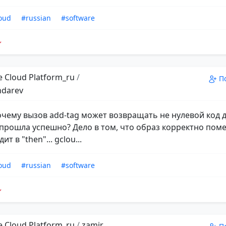
oud
#russian
#software
 Cloud Platform_ru
/
П
ndarev
почему вызов add-tag может возвращать не нулевой код 
прошла успешно? Дело в том, что образ корректно поме
ит в "then"... gclou...
oud
#russian
#software
 Cloud Platform_ru
/
zamir