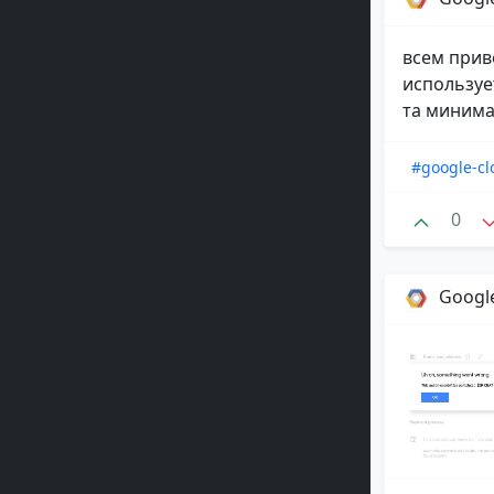
всем прив
использует
та минима
#google-cl
0
Google