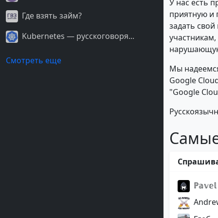
У нас есть 
приятную и 
Где взять займ?
задать свой
Kubernetes — русскоговоря...
участникам,
нарушающую
Смотреть еще
Мы надеемся
Google Clou
"Google Clou
Русскоязычн
Самые
Спрашив
ℙ𝕒𝕧𝕖𝕝
Andre