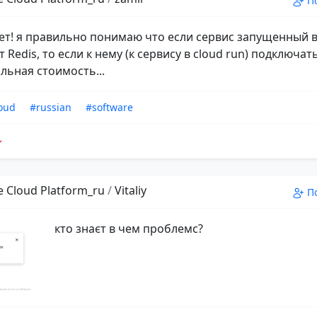
П
ет! я правильно понимаю что если сервис запущенный в
 Redis, то если к нему (к сервису в cloud run) подключать
льная стоимость...
oud
#russian
#software
 Cloud Platform_ru
/
Vitaliy
П
кто знаєт в чем проблемс?