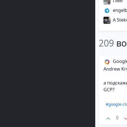
Глеб
engelb
A Stek
209
во
Google
Andrew Kr
а подскаж
GCP?
#google-cl
0