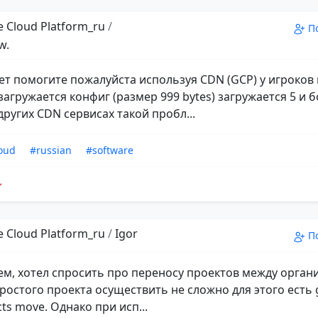
 Cloud Platform_ru
/
П
w.
ет помогите пожалуйста используя CDN (GCP) у игроков 
загружается конфиг (размер 999 bytes) загружается 5 и 
других CDN сервисах такой пробл...
oud
#russian
#software
 Cloud Platform_ru
/
Igor
П
ем, хотел спросить про переносу проектов между орган
ростого проекта осуществить не сложно для этого есть 
cts move. Однако при исп...