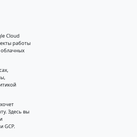
le Cloud
пекты работы
и облачных
сах,
ы,
итикой
 хочет
ту. Здесь вы
и
и GCP.