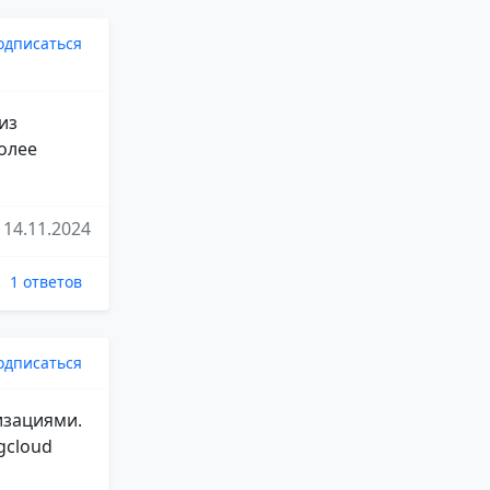
одписаться
из
более
14.11.2024
1 ответов
одписаться
изациями.
gcloud