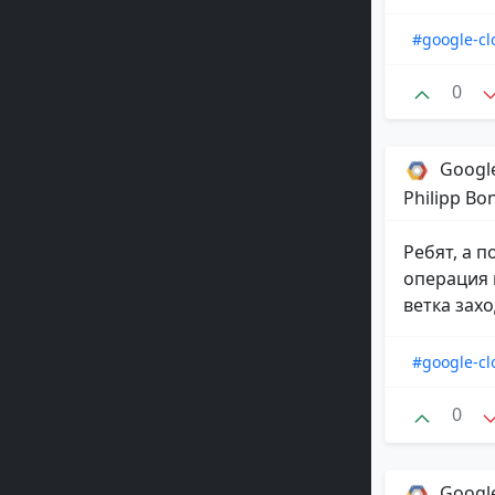
#google-cl
0
Google
Philipp Bo
Ребят, а 
операция 
ветка заход
#google-cl
0
Google