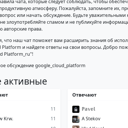
правила чата, которые следует соблюдать, чтобы обеспе
продуктивную атмосферу. Пожалуйста, запомните их, п
 вопрос или начать обсуждение. Будьте уважительными 
 не злоупотребляйте спамом и не публикуйте информац
 авторские права.
, что наш чат поможет вам расширить знания об испо
d Platform и найдете ответы на свои вопросы. Добро по
d Platform_ru"!
ое обсуждение google_cloud_platform
 активные
ают
Отвечают
11
ℙ𝕒𝕧𝕖𝕝
w Krw.
11
A Stekov