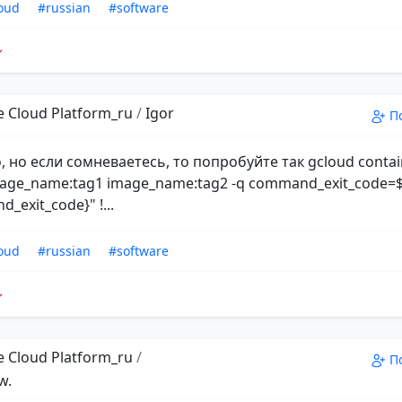
oud
#russian
#software
 Cloud Platform_ru
/
Igor
П
 но если сомневаетесь, то попробуйте так gcloud conta
age_name:tag1 image_name:tag2 -q command_exit_code=$? 
_exit_code}" !...
oud
#russian
#software
 Cloud Platform_ru
/
П
w.