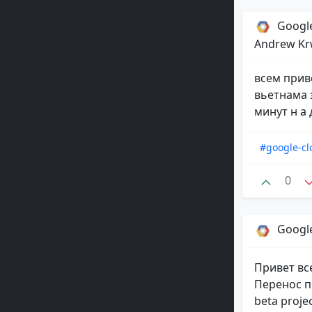
Google
Andrew Kr
всем прив
вьетнама 
минут н а 
#google-cl
0
Google
Привет вс
Перенос п
beta proje