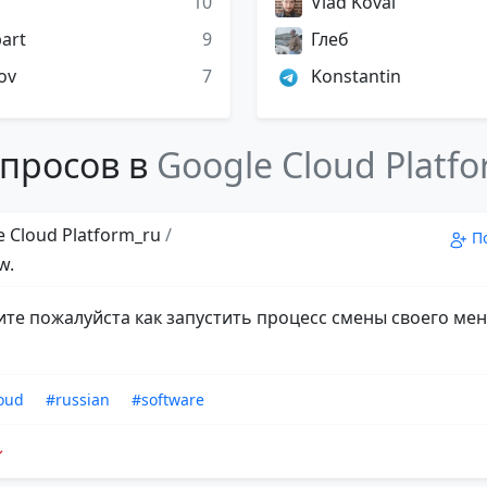
10
Vlad Koval
art
9
Глеб
ov
7
Konstantin
просов в
Google Cloud Platf
 Cloud Platform_ru
/
П
w.
ите пожалуйста как запустить процесс смены своего ме
oud
#russian
#software