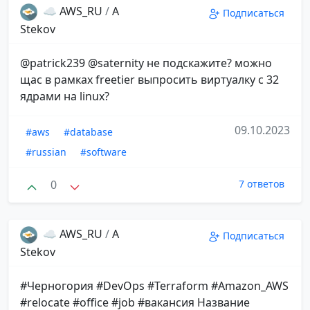
☁️ AWS_RU
/
A
Подписаться
Stekov
@patrick239 @saternity не подскажите? можно
щас в рамках freetier выпросить виртуалку с 32
ядрами на linux?
09.10.2023
#aws
#database
#russian
#software
0
7 ответов
☁️ AWS_RU
/
A
Подписаться
Stekov
#Черногория #DevOps #Terraform #Amazon_AWS
#relocate #office #job #вакансия Название