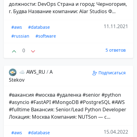
должности: DevOps Страна и город: Черногория,
г. Будва Название компании: Alar Studios Ф...
11.11.2021
#aws
#database
#russian
#software
0
5 ответов
☁️ AWS_RU
/
A
Подписаться
Stekov
#вакансия #москва #удаленка #senior #python
#asyncio #FastAPI #MongoDB #PostgreSQL #AWS
#fulltime Вакансия: Senior/Lead Python Developer
Локация: Москва Компания: NUTSon — с...
15.04.2022
#aws
#database