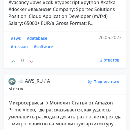
#vacancy #aws #cdk #typescript #python #kafka
#docker #вакансия Company: Sportec Solutions
Position: Cloud Application Developer (m/f/d)
Salary: 65000+ EUR/a Gross Format: F...
26.05.2023
#aws
#database
#russian
#software
0
2 ответов
☁️ AWS_RU
/
A
Подписаться
Stekov
Микросервисы → Монолит Статья от Amazon
Prime Video, где рассказывается, как удалось
уменьшить расходы в десять раз после перехода
с микросервисов на монолитную архитектуру: ...