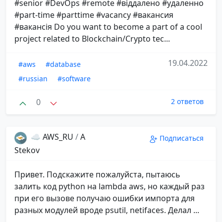
#senior #DevOps #remote #віддалено #удаленно
#part-time #parttime #vacancy #вакансия
#вакансія Do you want to become a part of a cool
project related to Blockchain/Crypto tec...
19.04.2022
#aws
#database
#russian
#software
0
2 ответов
☁️ AWS_RU
/
A
Подписаться
Stekov
Привет. Подскажите пожалуйста, пытаюсь
залить код python на lambda aws, но каждый раз
при его вызове получаю ошибки импорта для
разных модулей вроде psutil, netifaces. Делал ...