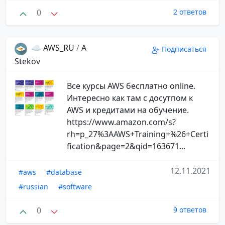
0
2 ответов
☁️ AWS_RU
/
A
Подписаться
Stekov
Все курсы AWS бесплатно online.
Интересно как там с досутпом к
AWS и кредитами на обучение.
https://www.amazon.com/s?
rh=p_27%3AAWS+Training+%26+Certi
fication&page=2&qid=163671...
12.11.2021
#aws
#database
#russian
#software
0
9 ответов