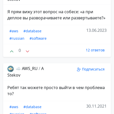
Я прям вижу этот вопрос на собесе: «а при
деплое вы разворачиваете или развертываете?»
13.06.2023
#aws
#database
#russian
#software
0
12 ответов
☁️ AWS_RU
/
A
Подписаться
Stekov
Ребят так можете просто выйти в чем проблема
то?
30.11.2021
#aws
#database