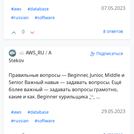
07.05.2023
#aws
#database
#russian
#software
0
8 ответов
☁️ AWS_RU
/
A
Подписаться
Stekov
​​Правильные вопросы — Beginner, Junior, Middle и
Senior Важный навык — задавать вопросы. Ещё
более важный — задавать вопросы грамотно,
какие и как. Beginner курильщика 🚬 ...
29.05.2023
#aws
#database
#russian
#software