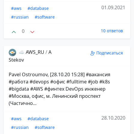
01.09.2021
#aws
#database
#russian
#software
0
10 ответов
☁️ AWS_RU
/
A
Подписаться
Stekov
Pavel Ostroumov, [28.10.20 15:28] #вакансия
#работа #devops #офис #fulltime #job #k8s
#bigdata #AWS #финтех DevOps инженер
#Москва, офис, м. Ленинский проспект
(Частично...
28.10.2020
#aws
#database
#russian
#software