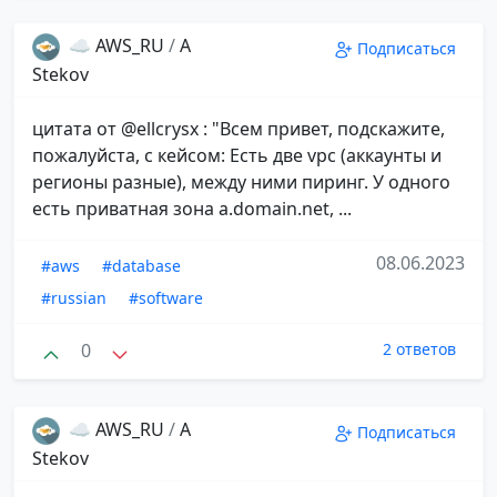
☁️ AWS_RU
/
A
Подписаться
Stekov
цитата от @ellcrysx : "Всем привет, подскажите,
пожалуйста, с кейсом: Есть две vpc (аккаунты и
регионы разные), между ними пиринг. У одного
есть приватная зона a.domain.net, ...
08.06.2023
#aws
#database
#russian
#software
0
2 ответов
☁️ AWS_RU
/
A
Подписаться
Stekov