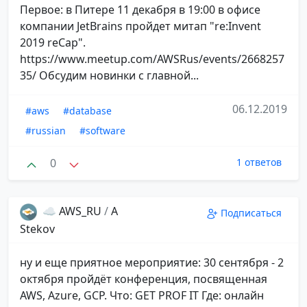
Первое: в Питере 11 декабря в 19:00 в офисе
компании JetBrains пройдет митап "re:Invent
2019 reCap".
https://www.meetup.com/AWSRus/events/2668257
35/ Обсудим новинки с главной...
06.12.2019
#aws
#database
#russian
#software
0
1 ответов
☁️ AWS_RU
/
A
Подписаться
Stekov
ну и еще приятное мероприятие: 30 сентября - 2
октября пройдёт конференция, посвященная
AWS, Azure, GCP. Что: GET PROF IT Где: онлайн