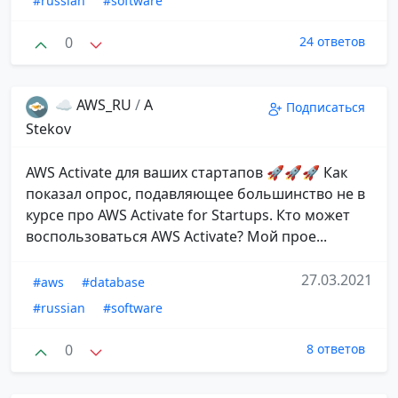
#russian
#software
0
24 ответов
☁️ AWS_RU
/
A
Подписаться
Stekov
​​AWS Activate для ваших стартапов 🚀🚀🚀 Как
показал опрос, подавляющее большинство не в
курсе про AWS Activate for Startups. Кто может
воспользоваться AWS Activate? Мой прое...
27.03.2021
#aws
#database
#russian
#software
0
8 ответов