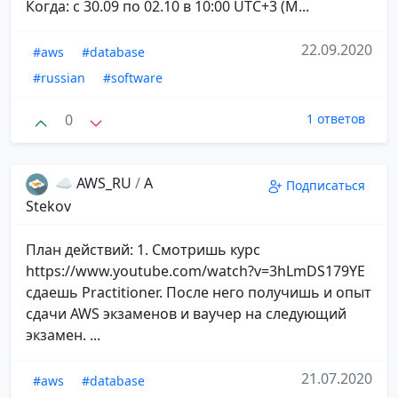
Когда: с 30.09 по 02.10 в 10:00 UTC+3 (М...
22.09.2020
#aws
#database
#russian
#software
0
1 ответов
☁️ AWS_RU
/
A
Подписаться
Stekov
План действий: 1. Смотришь курс
https://www.youtube.com/watch?v=3hLmDS179YE
сдаешь Practitioner. После него получишь и опыт
сдачи AWS экзаменов и ваучер на следующий
экзамен. ...
21.07.2020
#aws
#database