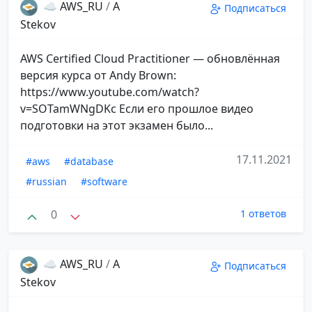
☁️ AWS_RU
/
A
Подписаться
Stekov
AWS Certified Cloud Practitioner — обновлённая
версия курса от Andy Brown:
https://www.youtube.com/watch?
v=SOTamWNgDKc Если его прошлое видео
подготовки на этот экзамен было...
17.11.2021
#aws
#database
#russian
#software
0
1 ответов
☁️ AWS_RU
/
A
Подписаться
Stekov