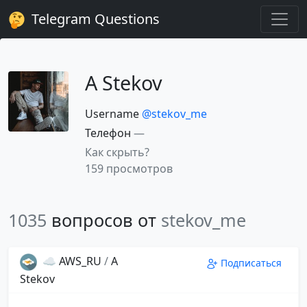
Telegram Questions
A Stekov
Username
@stekov_me
Телефон
—
Как скрыть?
159 просмотров
1035
вопросов от
stekov_me
☁️ AWS_RU
/
A
Подписаться
Stekov