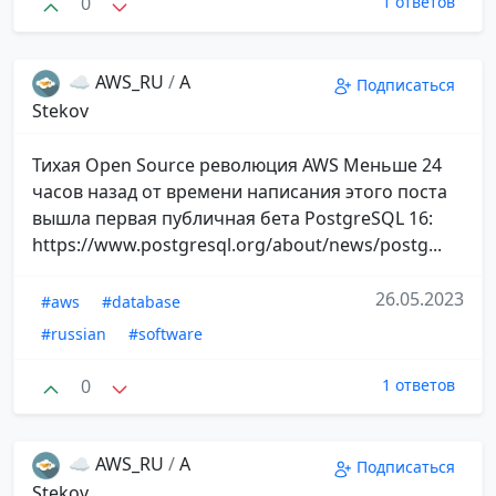
0
1 ответов
☁️ AWS_RU
/
A
Подписаться
Stekov
Тихая Open Source революция AWS Меньше 24
часов назад от времени написания этого поста
вышла первая публичная бета PostgreSQL 16:
https://www.postgresql.org/about/news/postg...
26.05.2023
#aws
#database
#russian
#software
0
1 ответов
☁️ AWS_RU
/
A
Подписаться
Stekov