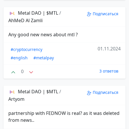
Metal DAO | $MTL
/
Подписаться
AhMeD Al Zamli
Any good new news about mtl ?
01.11.2024
#cryptocurrency
#english
#metalpay
0
3 ответов
Metal DAO | $MTL
/
Подписаться
Artyom
partnership with FEDNOW is real? as it was deleted
from news..