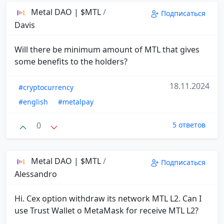
Metal DAO | $MTL
/
Подписаться
Davis
Will there be minimum amount of MTL that gives
some benefits to the holders?
18.11.2024
#cryptocurrency
#english
#metalpay
0
5 ответов
Metal DAO | $MTL
/
Подписаться
Alessandro
Hi. Cex option withdraw its network MTL L2. Can I
use Trust Wallet o MetaMask for receive MTL L2?