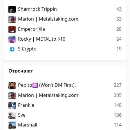
Shamrock Trippin
43
Marlon | Metalstaking.com
33
Emperor Xie
28
Rocky | METAL to $10
24
S Crypto
19
Отвечают
Pepito⚛️ (Won’t DM First).
327
Marlon | Metalstaking.com
305
Frankie
148
Sve
136
Marshall
114