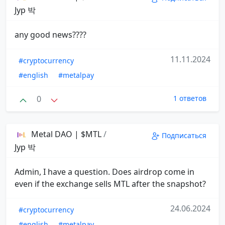
Jyp 박
any good news????
11.11.2024
#cryptocurrency
#english
#metalpay
0
1 ответов
Metal DAO | $MTL
/
Подписаться
Jyp 박
Admin, I have a question. Does airdrop come in
even if the exchange sells MTL after the snapshot?
24.06.2024
#cryptocurrency
#english
#metalpay