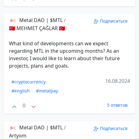
Metal DAO | $MTL
/
Подписаться
🇹🇷 MEHMET ÇAĞLAR 🇹🇷
What kind of developments can we expect
regarding MTL in the upcoming months? As an
investor, I would like to learn about their future
projects, plans and goals.
16.08.2024
#cryptocurrency
#english
#metalpay
0
5 ответов
Metal DAO | $MTL
/
Подписаться
Artyom