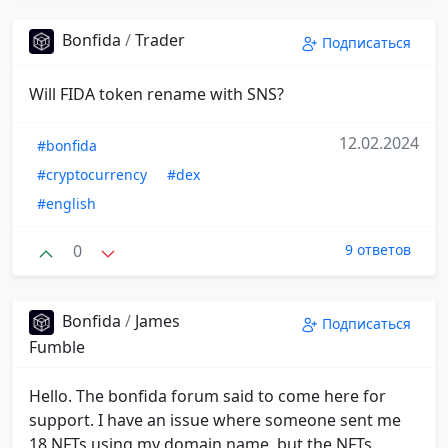
Bonfida
/
Trader
Подписаться
Will FIDA token rename with SNS?
12.02.2024
#bonfida
#cryptocurrency
#dex
#english
0
9 ответов
Bonfida
/
James
Подписаться
Fumble
Hello. The bonfida forum said to come here for
support. I have an issue where someone sent me
18 NFTs using my domain name, but the NFTs