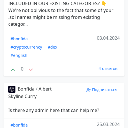
INCLUDED IN OUR EXISTING CATEGORIES? 👇
We're not oblivious to the fact that some of your
.sol names might be missing from existing
categor...
03.04.2024
#bonfida
#cryptocurrency
#dex
#english
0
4 ответов
Bonfida
/
Albert |
Подписаться
Skyline Curry
Is there any admin here that can help me?
25.03.2024
#bonfida