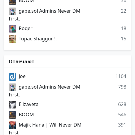
BOOM
36
gabe.sol Admins Never DM
22
First.
Roger
18
Tupac Shaggur !!
15
Отвечают
Joe
1104
gabe.sol Admins Never DM
798
First.
Elizaveta
628
BOOM
546
Majik Hana | Will Never DM
391
First