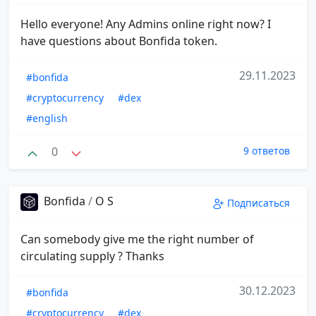
Hello everyone! Any Admins online right now? I
have questions about Bonfida token.
29.11.2023
#bonfida
#cryptocurrency
#dex
#english
0
9 ответов
Bonfida
/
O S
Подписаться
Can somebody give me the right number of
circulating supply ? Thanks
30.12.2023
#bonfida
#cryptocurrency
#dex