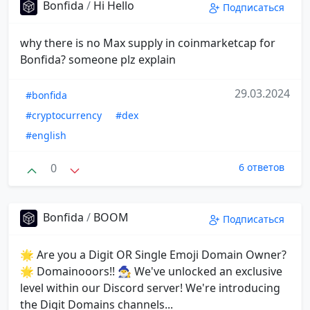
Bonfida
/
Hi Hello
Подписаться
why there is no Max supply in coinmarketcap for
Bonfida? someone plz explain
29.03.2024
#bonfida
#cryptocurrency
#dex
#english
0
6 ответов
Bonfida
/
BOOM
Подписаться
🌟 Are you a Digit OR Single Emoji Domain Owner?
🌟 Domainooors!! 🧙‍♂️ We've unlocked an exclusive
level within our Discord server! We're introducing
the Digit Domains channels...