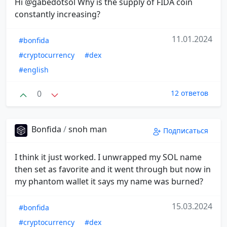
Hi @gabedotsol Why is the supply of FIDA coin
constantly increasing?
11.01.2024
#bonfida
#cryptocurrency
#dex
#english
0
12 ответов
Bonfida
/
snoh man
Подписаться
I think it just worked. I unwrapped my SOL name
then set as favorite and it went through but now in
my phantom wallet it says my name was burned?
15.03.2024
#bonfida
#cryptocurrency
#dex