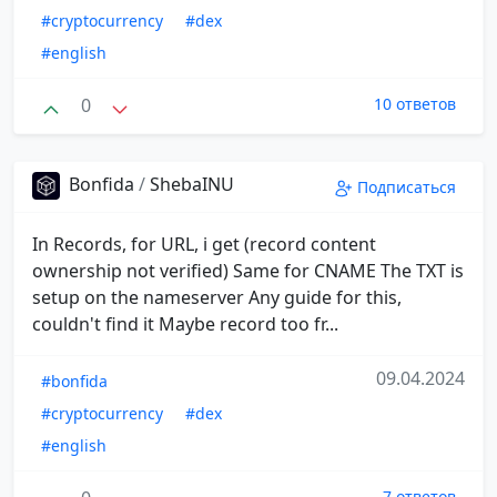
#cryptocurrency
#dex
#english
0
10 ответов
Bonfida
/
ShebaINU
Подписаться
In Records, for URL, i get (record content
ownership not verified) Same for CNAME The TXT is
setup on the nameserver Any guide for this,
couldn't find it Maybe record too fr...
09.04.2024
#bonfida
#cryptocurrency
#dex
#english
7 ответов