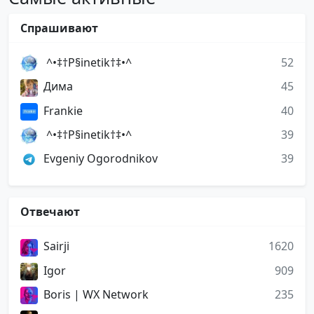
Спрашивают
⁣ ^•‡†P§inetik†‡•^
52
Дима
45
Frankie
40
⁣ ^•‡†P§inetik†‡•^
39
Evgeniy Ogorodnikov
39
Отвечают
Sairji
1620
Igor
909
Boris | WX Network
235