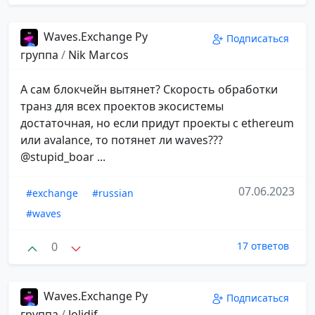
Waves.Exchange Ру
Подписаться
группа
/
Nik Marcos
А сам блокчейн вытянет? Скорость обработки
транз для всех проектов экосистемы
достаточная, но если придут проекты с ethereum
или avalance, то потянет ли waves???
@stupid_boar ...
07.06.2023
#exchange
#russian
#waves
0
17 ответов
Waves.Exchange Ру
Подписаться
группа
/
Jolidif