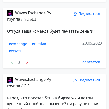
Waves.Exchange Ру
Подписаться
группа
/
𝕐𝕆𝕊𝔼𝔽
Откуда ваша команда будет печатать деньги?
20.05.2023
#exchange
#russian
#waves
0
22 ответов
Waves.Exchange Ру
Подписаться
группа
/
G S
народ, кто покупал бтц на бирже wx и потом
купленный пробовал вывести? ни разу не вводя