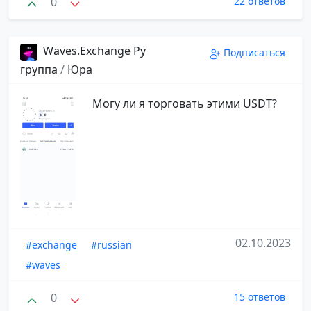
0
22 ответов
Waves.Exchange Ру
Подписаться
группа
/
Юра
Могу ли я торговать этими USDT?
02.10.2023
#exchange
#russian
#waves
0
15 ответов