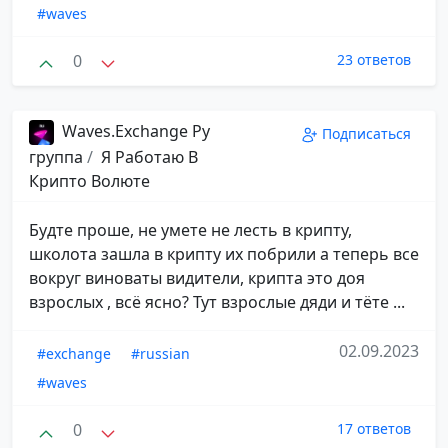
#waves
0
23 ответов
Waves.Exchange Ру
Подписаться
группа
/
⁣ Я Работаю В
Крипто Волюте
Будте проше, не умете не лесть в крипту,
школота зашла в крипту их побрили а теперь все
вокруг виноваты видители, крипта это доя
взрослых , всё ясно? Тут взрослые дяди и тёте ...
02.09.2023
#exchange
#russian
#waves
0
17 ответов