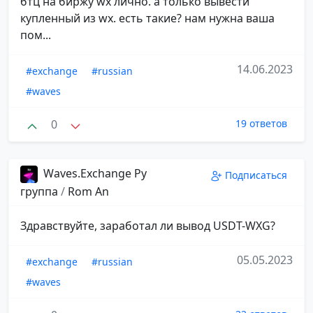
бтц на биржу wx лично. а только вывести
купленный из wx. есть такие? нам нужна ваша
пом...
14.06.2023
#exchange
#russian
#waves
0
19 ответов
Waves.Exchange Ру
Подписаться
группа
/
Rom Аn
Здравствуйте, заработал ли вывод USDT-WXG?
05.05.2023
#exchange
#russian
#waves