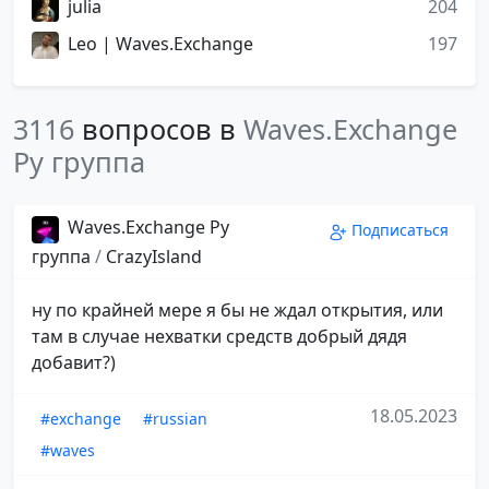
julia
204
Leo | Waves.Exchange
197
3116
вопросов в
Waves.Exchange
Ру группа
Waves.Exchange Ру
Подписаться
группа
/
CrazyIsland
ну по крайней мере я бы не ждал открытия, или
там в случае нехватки средств добрый дядя
добавит?)
18.05.2023
#exchange
#russian
#waves