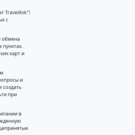
т TravelAsk"!
ых с
я обмена
 пунктах.
ких карт и
ом
вопросы и
м создать
ьги при
омпании в
ржденную
бщепринятые