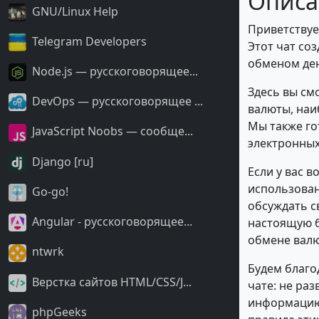
Описа
GNU/Linux Help
Приветствуем
Telegram Developers
Этот чат со
обменом ден
Node.js — русскоговорящее...
Здесь вы см
DevOps — русскоговорящее ...
валюты, наи
Мы также го
JavaScript Noobs — сообще...
электронных
Django [ru]
Если у вас 
использован
Go-go!
обсуждать с
Angular - русскоговорящее...
настоящую б
обмене валю
ntwrk
Будем благо
Верстка сайтов HTML/CSS/J...
чате: не ра
информацию,
phpGeeks