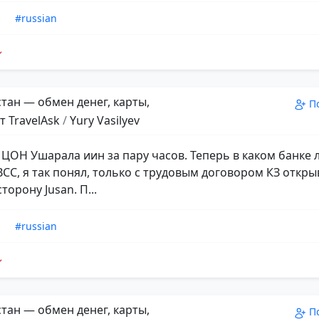
n
#russian
тан — обмен денег, карты,
П
т TravelAsk
/
Yury Vasilyev
 ЦОН Ушарала иин за пару часов. Теперь в каком банке 
BCC, я так понял, только с трудовым договором КЗ откры
торону Jusan. П...
n
#russian
тан — обмен денег, карты,
П