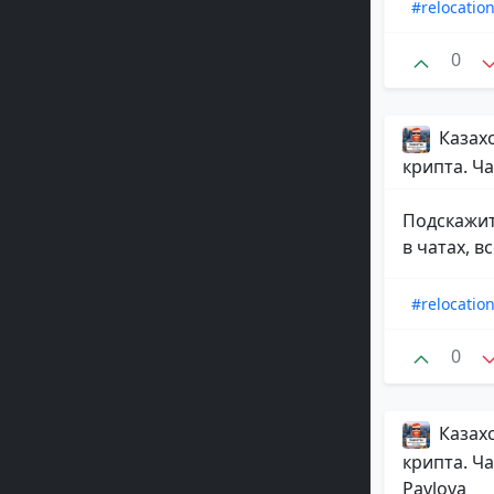
#relocatio
0
Казахс
крипта. Ча
Подскажит
в чатах, в
#relocatio
0
Казахс
крипта. Ча
Pavlova