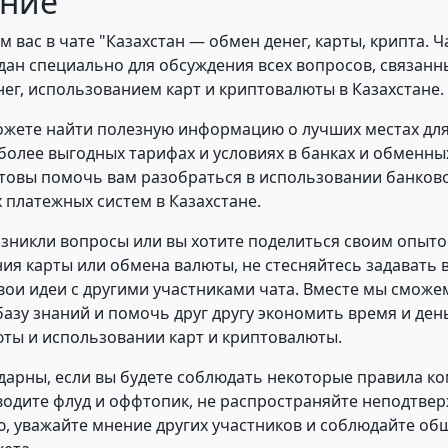
ние
 вас в чате "Казахстан — обмен денег, карты, крипта. Ча
здан специально для обсуждения всех вопросов, связанн
ег, использованием карт и криптовалюты в Казахстане.
ожете найти полезную информацию о лучших местах дл
более выгодных тарифах и условиях в банках и обменных
товы помочь вам разобраться в использовании банковс
 платежных систем в Казахстане.
возникли вопросы или вы хотите поделиться своим опыт
ия карты или обмена валюты, не стесняйтесь задавать 
вои идеи с другими участниками чата. Вместе мы сможе
азу знаний и помочь друг другу экономить время и ден
ты и использовании карт и криптовалюты.
дарны, если вы будете соблюдать некоторые правила к
зводите флуд и оффтопик, не распространяйте неподтве
 уважайте мнение других участников и соблюдайте о