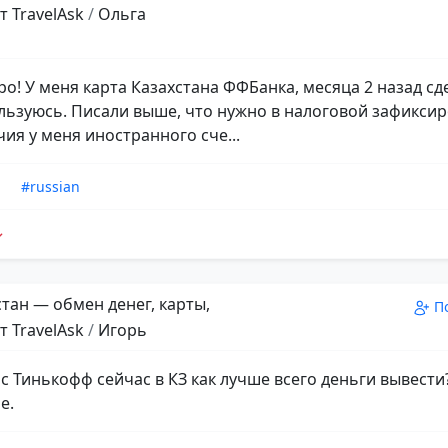
т TravelAsk
/
Ольга
о! У меня карта Казахстана ФФБанка, месяца 2 назад сде
льзуюсь. Писали выше, что нужно в налоговой зафикси
ия у меня иностранного сче...
n
#russian
тан — обмен денег, карты,
П
т TravelAsk
/
Игорь
 с Тинькофф сейчас в КЗ как лучше всего деньги вывести
е.