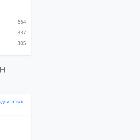
664
337
305
ен
одписаться