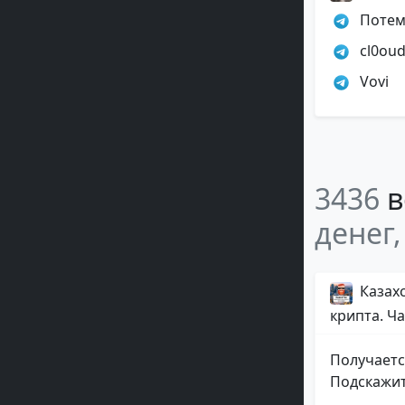
Потем
cl0ou
Vovi
3436
в
денег,
Казахс
крипта. Ча
Получаетс
Подскажит