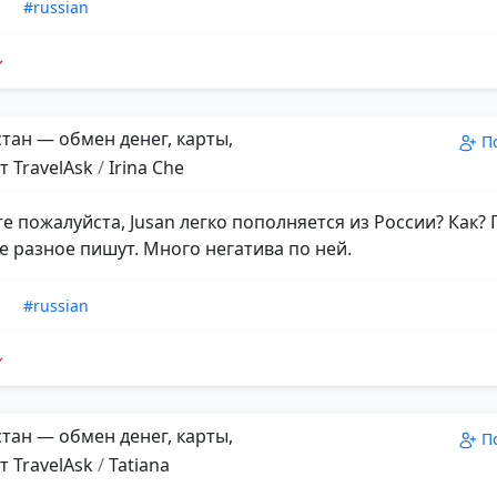
n
#russian
тан — обмен денег, карты,
П
т TravelAsk
/
Irina Che
е пожалуйста, Jusan легко пополняется из России? Как?
се разное пишут. Много негатива по ней.
n
#russian
тан — обмен денег, карты,
П
т TravelAsk
/
Tatiana