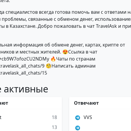
кета.
а специалистов всегда готова помочь вам с ответами 
 проблемы, связанные с обменом денег, использование
ы в Казахстане. Добро пожаловать в чат TravelAsk и пр
льная информация об обмене денег, картах, крипте от
ников и местных жителей. 😍Ссылка в чат
e/+cb9W7ofozCU2NDMy 🔥Чаты по странам
/travelask_all_chats/9 🧐Написать админам
travelask_all_chats/15
 активные
ают
Отвечают
t
18
VVS
13