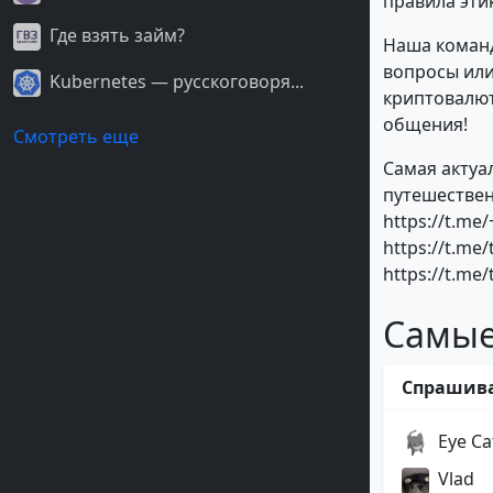
правила эти
Где взять займ?
Наша команд
вопросы или
Kubernetes — русскоговоря...
криптовалют
общения!
Смотреть еще
Самая актуа
путешествен
https://t.m
https://t.me
https://t.me/
Самые
Спрашив
Eye Ca
Vlad