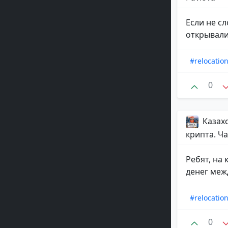
Если не сл
открывали 
#relocatio
0
Казахс
крипта. Ча
Ребят, на
денег меж
#relocatio
0