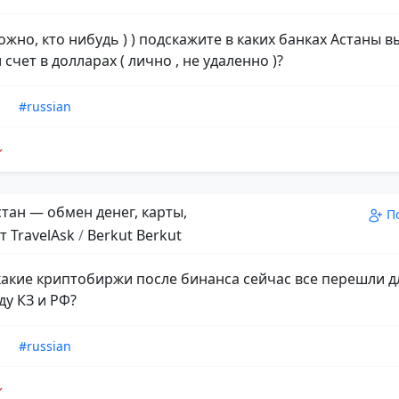
ожно, кто нибудь ) ) подскажите в каких банках Астаны в
счет в долларах ( лично , не удаленно )?
n
#russian
тан — обмен денег, карты,
П
т TravelAsk
/
Berkut Berkut
 какие криптобиржи после бинанса сейчас все перешли 
ду КЗ и РФ?
n
#russian