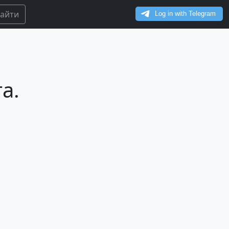
айти
а.