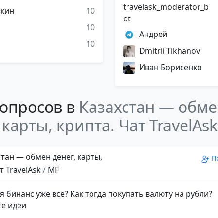
travelask_moderator_b
кин
10
ot
d
10
Андрей
10
Dmitrii Tikhanov
Иван Борисенко
опросов в
Казахстан — обм
 карты, крипта. Чат TravelAsk
тан — обмен денег, карты,
П
т TravelAsk
/
MF
я бинанс уже все? Как тогда покупать валюту на рубли?
е идеи