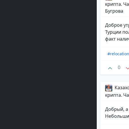
крипта. Ча
Бугрова
Доброе утр
Турции по
факт налич
#relocatio
0
Казахс
крипта. Ча
Добрый, а
Небольши