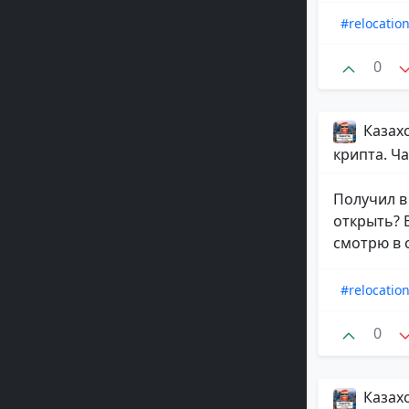
#relocatio
0
Казахс
крипта. Ча
Получил в
открыть? 
смотрю в с
#relocatio
0
Казахс