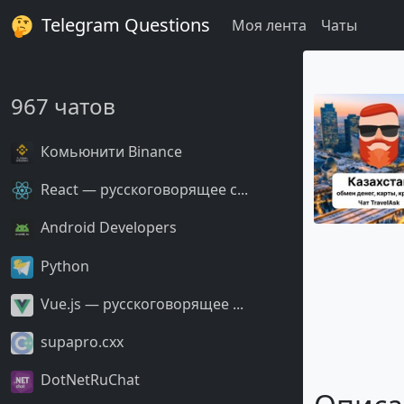
Telegram Questions
Моя лента
Чаты
967 чатов
Комьюнити Binance
React — русскоговорящее с...
Android Developers
Python
Vue.js — русскоговорящее ...
supapro.cxx
DotNetRuChat