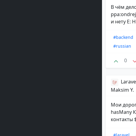
В чём дел
ppa:ondrej
и нету E: 
#backend
#russian
0
Larav
Maksim Y.
Мои дорог
hasMany К
контакты $
#laravel