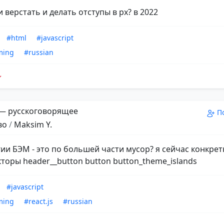
 верстать и делать отступы в px? в 2022
#html
#javascript
ming
#russian
 — русскоговорящее
П
во
/
Maksim Y.
ии БЭМ - это по большей части мусор? я сейчас конкре
кторы header__button button button_theme_islands
#javascript
ming
#react.js
#russian