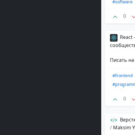
#software
0
React
сообщест
Писать на
#frontend
#program
0
Верстк
/
Maksim Y