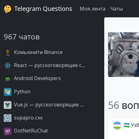
Telegram Questions
Моя лента
Чаты
967 чатов
Комьюнити Binance
React — русскоговорящее с...
Android Developers
Python
56
воп
Vue.js — русскоговорящее ...
supapro.cxx
🇺🇿 У
DotNetRuChat