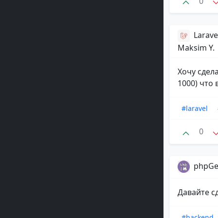
0
Larav
Maksim Y.
Хочу сдел
1000) что 
#laravel
0
phpGe
Давайте с
#backend