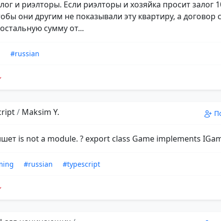
лог и риэлторы. Если риэлторы и хозяйка просит залог 1
тобы они другим не показывали эту квартиру, а договор 
остальную сумму от...
n
#russian
ript
/
Maksim Y.
П
ет is not a module. ? export class Game implements IGam
ming
#russian
#typescript