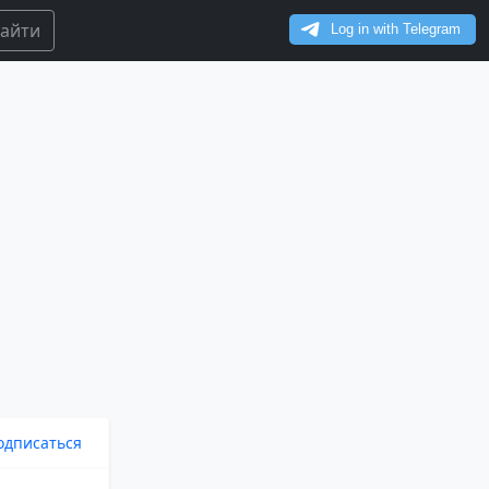
айти
одписаться