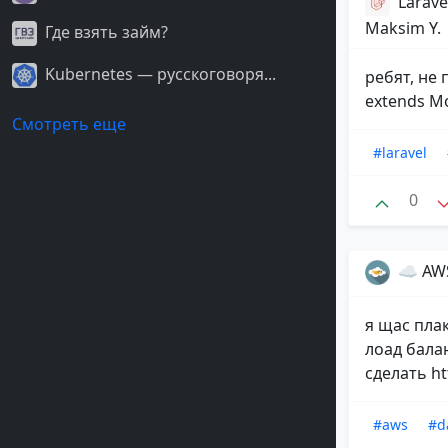
Larav
Maksim Y.
Где взять займ?
Kubernetes — русскоговоря...
ребят, не 
extends Mod
Смотреть еще
#laravel
0
☁️ AW
я щас плак
лоад балан
сделать ht
#aws
#d