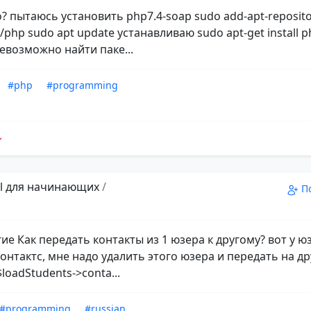
о? пытаюсь установить php7.4-soap sudo add-apt-reposit
/php sudo apt update устанавливаю sudo apt-get install p
Невозможно найти паке...
#php
#programming
el для начинающих
/
П
ие Как передать контакты из 1 юзера к другому? вот у ю
онтактс, мне надо удалить этого юзера и передать на др
loadStudents->conta...
#programming
#russian