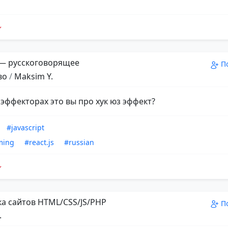
 — русскоговорящее
П
во
/
Maksim Y.
 эффекторах это вы про хук юз эффект?
#javascript
ming
#react.js
#russian
а сайтов HTML/CSS/JS/PHP
П
.