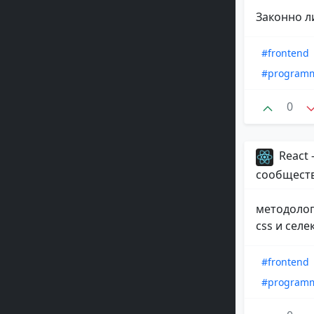
Законно ли
#frontend
#program
0
React
сообщест
методолог
css и селе
#frontend
#program