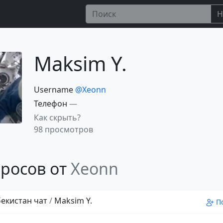
Н
Maksim Y.
Username
@Xeonn
Телефон
—
Как скрыть?
98 просмотров
росов от
Xeonn
збекистан чат
/
Maksim Y.
П