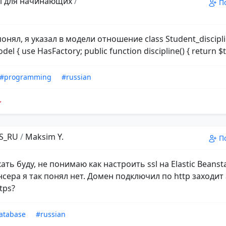
el для начинающих
/
П
понял, я указал в модели отношение class Student_discipl
el { use HasFactory; public function discipline() { return $t
#programming
#russian
S_RU
/
Maksim Y.
П
ать буду, не понимаю как настроить ssl на Elastic Beanst
сера я так понял нет. Домен подключил по http заходит 
tps?
atabase
#russian