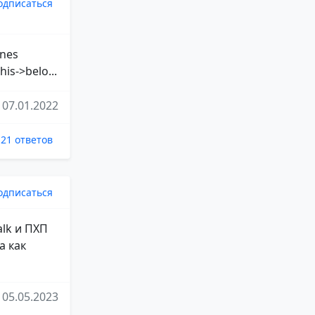
одписаться
ines
his->belo...
07.01.2022
21 ответов
одписаться
alk и ПХП
а как
05.05.2023