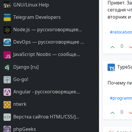
Привет. За
GNU/Linux Help
сегодня ч
вторник и 
Telegram Developers
Node.js — русскоговорящее...
#relocatio
DevOps — русскоговорящее ...
0
JavaScript Noobs — сообще...
TypeSc
Django [ru]
Go-go!
Почему пиш
Angular - русскоговорящее...
#program
ntwrk
0
Верстка сайтов HTML/CSS/J...
phpGeeks