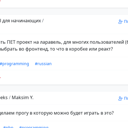
el для начинающих
/
П
ать ПЕТ проект на ларавель, для многих пользователей 
выбрать во фронтенд, то что в коробке или реакт?
#programming
#russian
eks
/
Maksim Y.
П
делаем прогу в которую можно будет играть в это?
#php
#programming