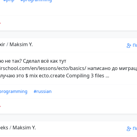
xir
/
Maksim Y.
П
ю не так? Сделал всё как тут
ixirschool.com/en/lessons/ecto/basics/ написано до мигра
учаю это $ mix ecto.create Compiling 3 files ...
programming
#russian
eks
/
Maksim Y.
П