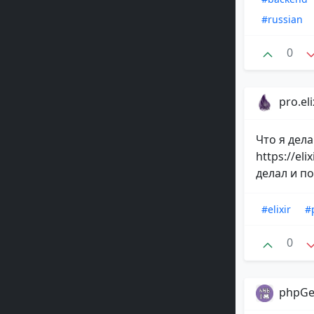
#russian
0
pro.eli
Что я дела
https://el
делал и пол
#elixir
#
0
phpGe