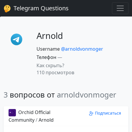
Telegram Questions
Arnold
Username
@arnoldvonmoger
Телефон
—
Как скрыть?
110 просмотров
3
вопросов от
arnoldvonmoger
Orchid Official
Подписаться
Community
/
Arnold