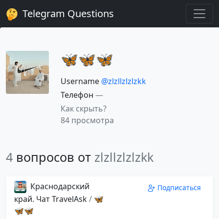
Telegram Questions
🦋🦋🦋
Username
@zlzllzlzlzkk
Телефон
—
Как скрыть?
84 просмотра
4
вопросов от
zlzllzlzlzkk
Краснодарский
Подписаться
край. Чат TravelAsk
/
🦋
🦋🦋