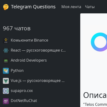
Telegram Questions
Моя лента
Чаты
967 чатов
Комьюнити Binance
React — русскоговорящее с...
Android Developers
Python
Vue.js — русскоговорящее ...
supapro.cxx
Описа
DotNetRuChat
"Telos Commu