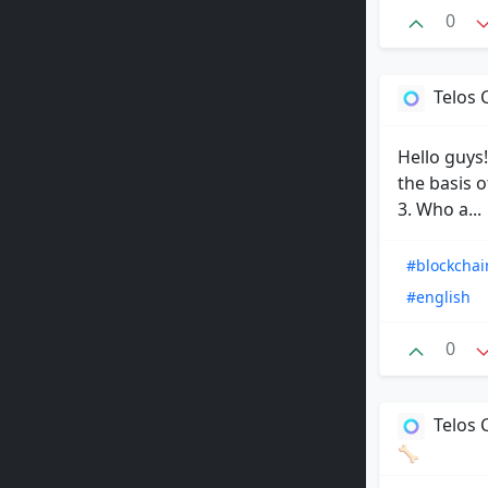
0
Telos
Hello guys!
the basis o
3. Who a...
#blockchai
#english
0
Telos
🦴