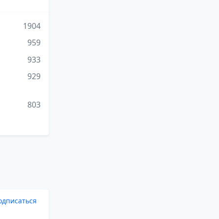
1904
959
933
929
803
одписаться