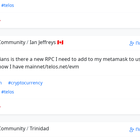
#telos
 Community
/
Ian Jeffreys 🇨🇦
П
sians is there a new RPC I need to add to my metamask to 
 now I have mainnet/telos.net/evm
n
#cryptocurrency
#telos
 Community
/
Trinidad
П