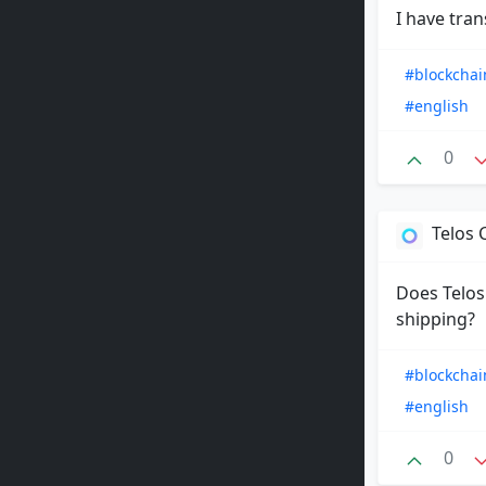
I have tra
#blockchai
#english
0
Telos
Does Telos 
shipping?
#blockchai
#english
0