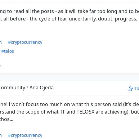
ng to read all the posts - as it will take far too long and to b
t all before - the cycle of fear, uncertainty, doubt, progress,
n
#cryptocurrency
#telos
 Community
/
Ana Ojeda
П
e! I won’t focus too much on what this person said (it’s cl
stand the scope of what TF and TELOSX are achieving), but I’
thos...
n
#cryptocurrency