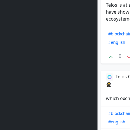
Telos is a
have shown
ecosystem—
#blockchai
#english
0
Telos
🥷
which excha
#blockchai
#english