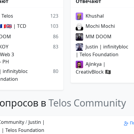
ают
Отвечают
 Telos
123
Khushal
🇷🇬🇧 | TCD
103
Mochi Mochi
OOM
86
MM DOOM
 KOY
83
Justin | infinitybloc
 Web 3
| Telos Foundation
- PH
Ajinkya |
| infinitybloc
80
CreativBlock 🏴‍☠️
undation
опросов в
Telos Community
 Community
/
Justin |
П
c | Telos Foundation