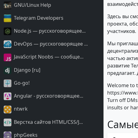
взаимодейст
GNU/Linux Help
Здесь вы см
Telegram Developers
проекта, об
Node.js — русскоговорящее...
участников.
Мы приглаша
DevOps — русскоговорящее ...
децентрализ
JavaScript Noobs — сообще...
частью акти
развитие Те
Django [ru]
предлагает.
Go-go!
Welcome to t
https://www.
Angular - русскоговорящее...
Turn off DMs
insults or h
ntwrk
Самые
Верстка сайтов HTML/CSS/J...
phpGeeks