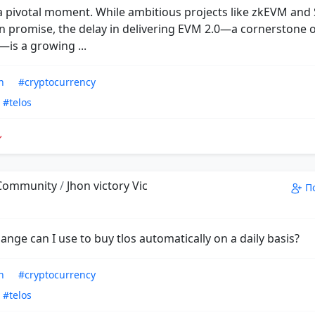
t a pivotal moment. While ambitious projects like zkEVM an
 promise, the delay in delivering EVM 2.0—a cornerstone o
is a growing ...
n
#cryptocurrency
#telos
 Community
/
Jhon victory Vic
П
nge can I use to buy tlos automatically on a daily basis?
n
#cryptocurrency
#telos