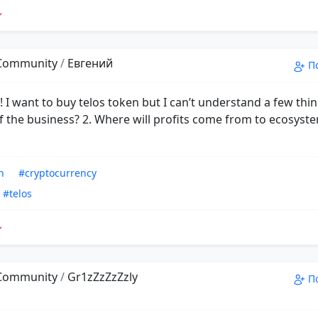
 Community
/
Евгений
П
! I want to buy telos token but I can’t understand a few thi
f the business? 2. Where will profits come from to ecosyste
n
#cryptocurrency
#telos
 Community
/
Gr1zZzZzZzly
П