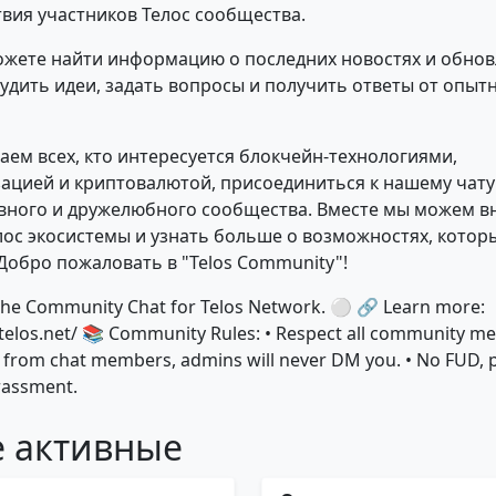
вия участников Телос сообщества.
ожете найти информацию о последних новостях и обно
судить идеи, задать вопросы и получить ответы от опыт
ем всех, кто интересуется блокчейн-технологиями,
ацией и криптовалютой, присоединиться к нашему чату 
вного и дружелюбного сообщества. Вместе мы можем вн
лос экосистемы и узнать больше о возможностях, котор
 Добро пожаловать в "Telos Community"!
he Community Chat for Telos Network. ⚪️ 🔗 Learn more:
telos.net/ 📚 Community Rules: • Respect all community me
 from chat members, admins will never DM you. • No FUD, 
arassment.
 активные