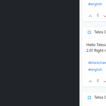
#english
0
Telos
Hello Telo
2.0? Right
#blockchai
#english
0
Telos