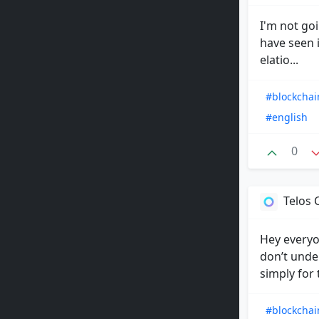
I'm not goi
have seen i
elatio...
#blockchai
#english
0
Telos
Hey everyon
don’t under
simply for 
#blockchai