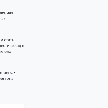
влениях
ных
и стать
ести вклад в
ые она
mbers. •
personal