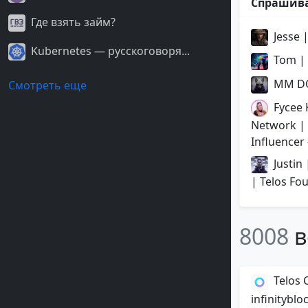
Спрашив
Где взять займ?
Jesse |
Kubernetes — русскоговоря...
Tom | 
MM D
Смотреть еще
Fycee
Network |
Influencer 
Justin 
| Telos Fo
8008
в
Telos
infinityblo