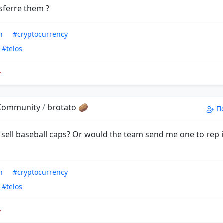
nsferre them ?
n
#cryptocurrency
#telos
 Community
/
brotato 🥔
П
sell baseball caps? Or would the team send me one to rep if
n
#cryptocurrency
#telos