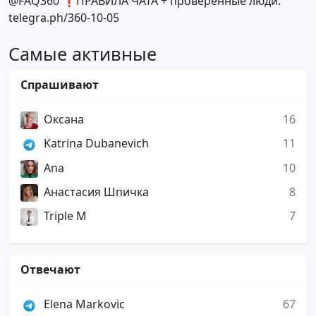
@FAQ360 ❗ПРАВИЛА ЧАТА + проверенные люди:
telegra.ph/360-10-05
Самые активные
Спрашивают
Оксана
16
Katrina Dubanevich
11
Ana
10
Анастасия Шпичка
8
Triple M
7
Отвечают
Elena Markovic
67