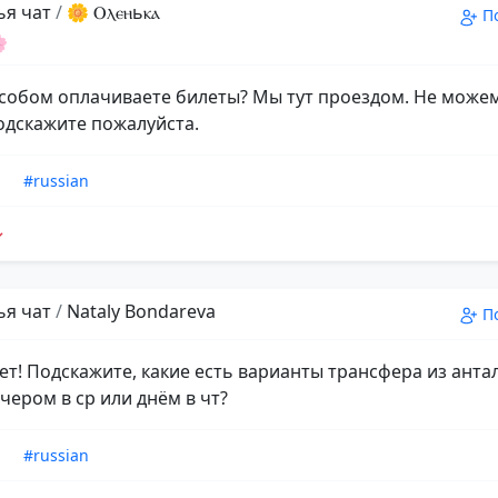
ья чат
/
🌼 Ⲟⲗⲉⲏьⲕⲁ
П

собом оплачиваете билеты? Мы тут проездом. Не може
одскажите пожалуйста.
n
#russian
ья чат
/
Nataly Bondareva
П
ет! Подскажите, какие есть варианты трансфера из анта
чером в ср или днём в чт?
n
#russian