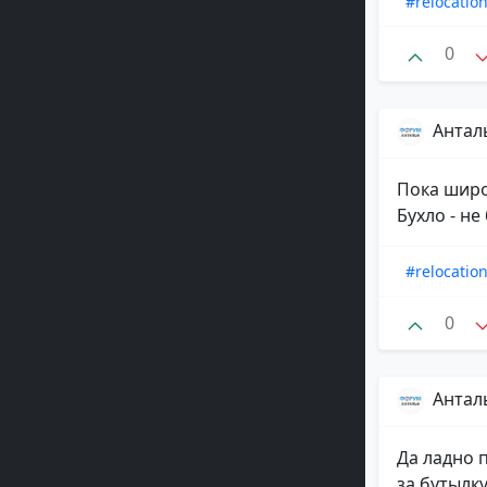
#relocatio
0
Антал
Пока широ
Бухло - не
#relocatio
0
Антал
Да ладно п
за бутылк