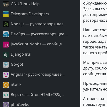
обсуждению,
GNU/Linux Help
Здесь вы смо
Telegram Developers
достопримеч
ресторанах 
Node.js — русскоговорящее...
Наш чат сос
DevOps — русскоговорящее ...
вам с любым
городе, зад
JavaScript Noobs — сообще...
также узнат
вашего пре
Django [ru]
Мы призывае
Go-go!
другу, собл
сообщества.
Angular - русскоговорящее...
Присоединяйт
ntwrk
удивительно
Верстка сайтов HTML/CSS/J...
Анталья чат
новых групп:
phpGeeks