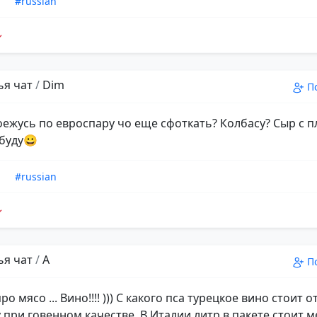
n
#russian
ья чат
/
Dim
П
ежусь по евроспару чо еще сфоткать? Колбасу? Сыр с 
 буду😀
n
#russian
ья чат
/
A
П
ро мясо ... Вино!!!! ))) С какого пса турецкое вино стоит о
у при говенном качестве. В Италии литр в пакете стоит 