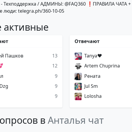
 - Техподдержка / АДМИНЫ: @FAQ360 ❗ПРАВИЛА ЧАТА +
 люди: telegra.ph/360-10-05
 активные
ают
Отвечают
ей Пашков
13
Tanya❤
💕
12
Artem Chuprina
ил
9
Рената
 Dzg
9
Jul Sm
9
Lolosha
опросов в
Анталья чат