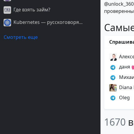
@unlock_360
Где взять займ?
проверенные
Kubernetes — русскоговоря...
Самые
Смотреть еще
Спрашив
Алекс
даня 
Миха
Diana
Oleg
1670
в