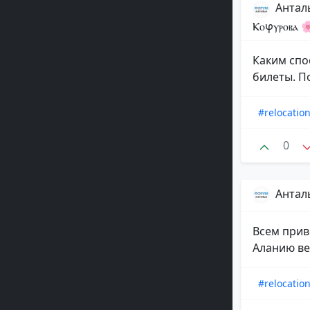
Антал
Ⲕⲟⳡⲩⲣⲟⲃⲁ 
Каким спо
билеты. П
#relocatio
0
Антал
Всем прив
Аланию ве
#relocatio