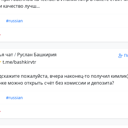
и качество лучш...
n
#russian
ья чат
/
Руслан Башкирия
П
 t.me/bashkirvtr
дскажите пожалуйста, вчера наконец-то получил кимлик)
нке можно открыть счёт без комиссии и депозита?
n
#russian