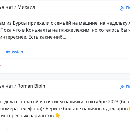
ья чат
/
Михаил
П
вам из Бурсы приехали с семьёй на машине, на недельку 
 Пока что в Коньяалты на пляже лежим, но хотелось бы 
нтереснее. Есть какие-ниб...
n
#russian
ья чат
/
Roman Bibin
П
т дела с оплатой и снятием налички в октябре 2023 (бе
 номера телефона)? Берите больше наличных долларов 
 интересных вариантов 👇 ...