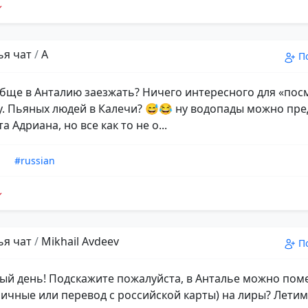
ья чат
/
А
П
бще в Анталию заезжать? Ничего интересного для «пос
у. Пьяных людей в Калечи? 😅😂 ну водопады можно пр
а Адриана, но все как то не о...
n
#russian
ья чат
/
Mikhail Avdeev
П
ый день! Подскажите пожалуйста, в Анталье можно пом
личные или перевод с российской карты) на лиры? Летим