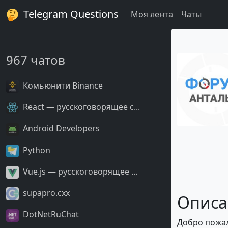
Telegram Questions
Моя лента
Чаты
967 чатов
Комьюнити Binance
React — русскоговорящее с...
Android Developers
Python
Vue.js — русскоговорящее ...
supapro.cxx
Описа
DotNetRuChat
Добро пожал