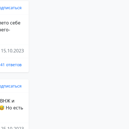
одписаться
лето себе
чего-
15.10.2023
41 ответов
одписаться
з ВНЖ и
😅 Но есть
25.10.2023