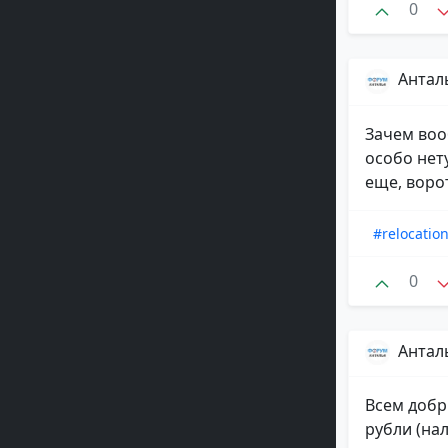
0
Антал
Зачем воо
особо нет
еще, ворот
#relocatio
0
Антал
Всем добр
рубли (на