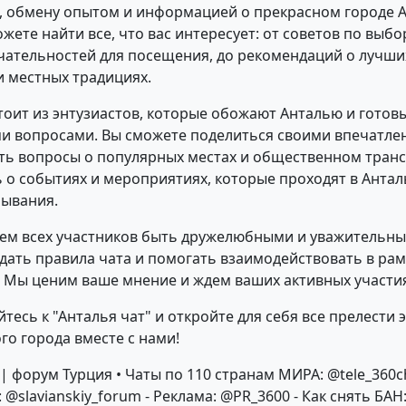
 обмену опытом и информацией о прекрасном городе А
жете найти все, что вас интересует: от советов по выбо
ательностей для посещения, до рекомендаций о лучши
и местных традициях.
тоит из энтузиастов, которые обожают Анталью и гото
и вопросами. Вы сможете поделиться своими впечатле
ать вопросы о популярных местах и общественном транс
ь о событиях и мероприятиях, которые проходят в Антал
бывания.
м всех участников быть дружелюбными и уважительны
юдать правила чата и помогать взаимодействовать в рам
 Мы ценим ваше мнение и ждем ваших активных участия
есь к "Анталья чат" и откройте для себя все прелести 
го города вместе с нами!
 | форум Турция • Чаты по 110 странам МИРА: @tele_360c
 @slavianskiy_forum - Реклама: @PR_3600 - Как снять БАН