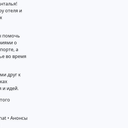
нталья!
ру отеля и
х
вы помочь
ниями о
порте, а
ье во время
ми друг к
ках
 и идей.
этого
hat • Анонсы
: