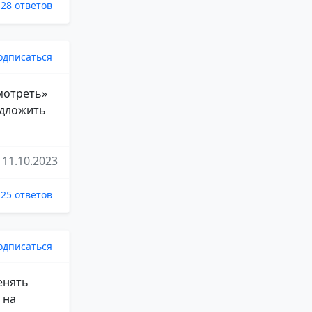
28 ответов
одписаться
мотреть»
едложить
11.10.2023
25 ответов
одписаться
енять
 на