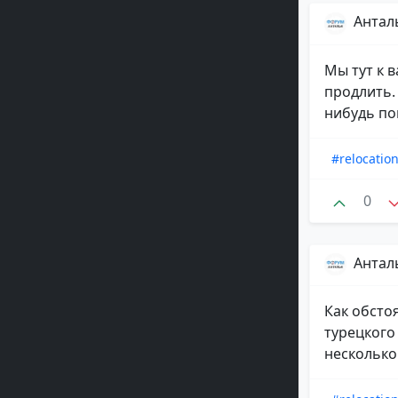
Антал
Мы тут к 
продлить.
нибудь пои
#relocatio
0
Антал
Как обстоя
турецкого
несколько