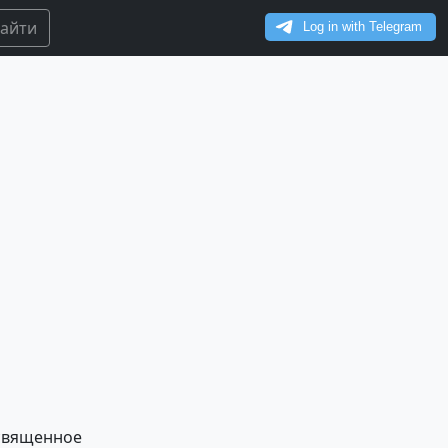
айти
освященное