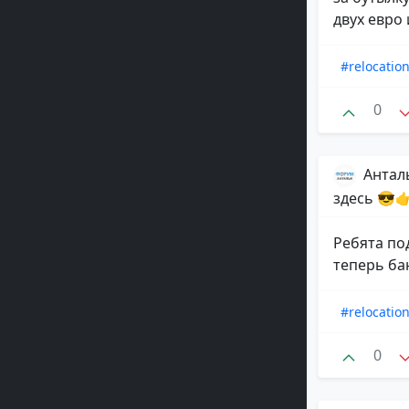
двух евро 
#relocatio
0
Антал
здесь 😎👉
Ребята по
теперь ба
#relocatio
0