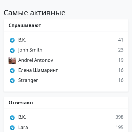
Самые активные
Спрашивают
В.К.
41
Jonh Smith
23
Andrei Antonov
19
Елена Шамаринп
16
Stranger
16
Отвечают
В.К.
398
Lara
195