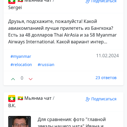
🇲🇲 Мьянма чат
/
Подписаться
Sergei
Друзья, подскажите, пожалуйста! Какой
авиакомпанией лучше прилететь из Бангкока?
Есть за 48 долларов Thai AirAsia и за 58 Myanmar
Airways International. Какой вариант интер...
11.02.2024
#myanmar
#relocation
#russian
0
23 ответов
🇲🇲 Мьянма чат
/
Подписаться
В.К.
Для сравнения: фото "главной
звезды нашего чата" Ивана и