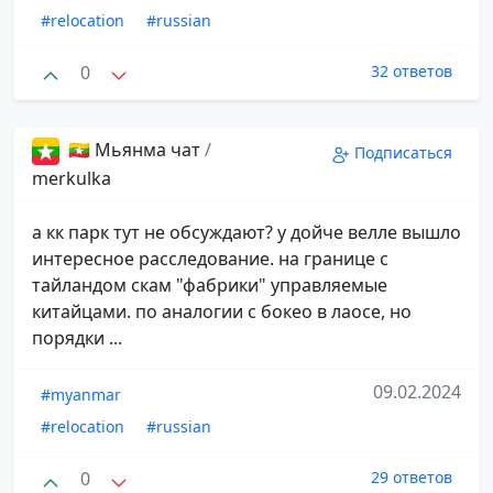
#relocation
#russian
0
32 ответов
🇲🇲 Мьянма чат
/
Подписаться
merkulka
а кк парк тут не обсуждают? у дойче велле вышло
интересное расследование. на границе с
тайландом скам "фабрики" управляемые
китайцами. по аналогии с бокео в лаосе, но
порядки ...
09.02.2024
#myanmar
#relocation
#russian
0
29 ответов