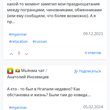
какой-то момент заметил мои праздношатания
между погранцами, чиновниками, обменниками
(или ему сообщили, что более возможно). А я
пр...
09.12.2023
#myanmar
#relocation
#russian
0
4 ответов
🇲🇲 Мьянма чат
/
Подписаться
Анатолий Иноземцев
А кто - то был в Нгапали недавно? Как
обстановка и жизнь? Были там до ковида....
05.02.2024
#myanmar