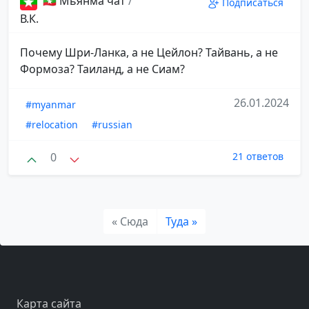
🇲🇲 Мьянма чат
/
Подписаться
В.К.
Почему Шри-Ланка, а не Цейлон? Тайвань, а не
Формоза? Таиланд, а не Сиам?
26.01.2024
#myanmar
#relocation
#russian
0
21 ответов
« Сюда
Туда »
Карта сайта